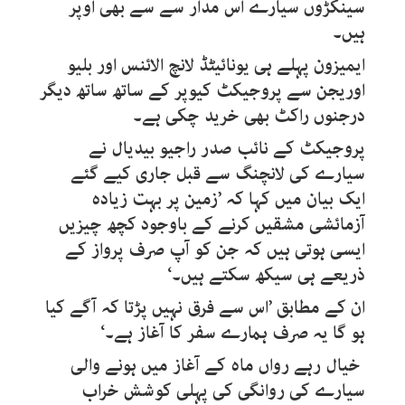
سینکڑوں سیارے اس مدار سے سے بھی اوپر
ہیں۔
ایمیزون پہلے ہی یونائیٹڈ لانچ الائنس اور بلیو
اوریجن سے پروجیکٹ کیوپر کے ساتھ ساتھ دیگر
درجنوں راکٹ بھی خرید چکی ہے۔
پروجیکٹ کے نائب صدر راجیو بیدیال نے
سیارے کی لانچنگ سے قبل جاری کیے گئے
ایک بیان میں کہا کہ ’زمین پر بہت زیادہ
آزمائشی مشقیں کرنے کے باوجود کچھ چیزیں
ایسی ہوتی ہیں کہ جن کو آپ صرف پرواز کے
ذریعے ہی سیکھ سکتے ہیں۔‘
ان کے مطابق ’اس سے فرق نہیں پڑتا کہ آگے کیا
ہو گا یہ صرف ہمارے سفر کا آغاز ہے۔‘
خیال رہے رواں ماہ کے آغاز میں ہونے والی
سیارے کی روانگی کی پہلی کوشش خراب