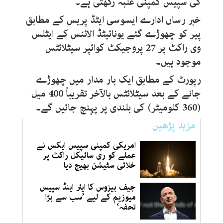
کی سپیس کمپنی غلبہ رکھتی ہے۔
خبر رساں ادارے ایسوسی ایٹڈ پریس کے مطابق
پیر کو چھوڑے گئے یونائیٹڈ الائنس کے ایٹلس
وی راکٹ پر 27 پروجیکٹ کوائپر سیٹلائٹس
موجود ہیں۔
رپورٹ کے مطابق ایک بار مدار میں چھوڑے
جانے کے بعد سیٹلائٹس بالآخر تقریباً 400 میل
(360 کلومیٹر) کی بلندی پر پہنچ جائیں گے۔
مزید پڑھیں
امریکی کمپنی سپیس ایکس نے
عملے کو ری سائیکل راکٹ پر
خلائی سٹیشن بھیج دیا
جیف بیزوس کا ایئر اینڈ سپیس
میوزیم کے لیے ’سب سے بڑا
تحفہ‘