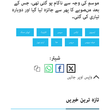
موسم کی وجہ سے ناکام ہو گئی تھی، جس کے
بعد مںصوبے کا پھر سے جائزہ لیا گیا اور دوبارہ
تیاری کی گئی۔
ایمیزون
ایکس
سپیس
انٹرنیٹ
ایولن مسک
جیف بیزوس
سروس
خلا
اردو نیوز
شیئر:
واپس اوپر جائیں
تازہ ترین خبریں