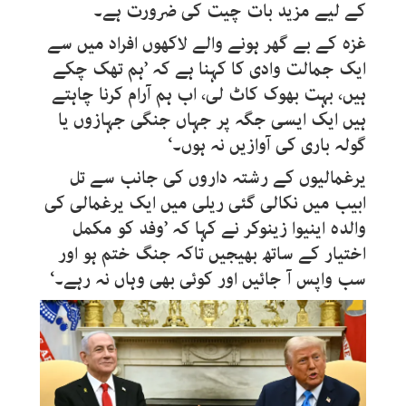
کے لیے مزید بات چیت کی ضرورت ہے۔
غزہ کے بے گھر ہونے والے لاکھوں افراد میں سے
ایک جمالت وادی کا کہنا ہے کہ ’ہم تھک چکے
ہیں، بہت بھوک کاٹ لی، اب ہم آرام کرنا چاہتے
ہیں ایک ایسی جگہ پر جہاں جنگی جہازوں یا
گولہ باری کی آوازیں نہ ہوں۔‘
یرغمالیوں کے رشتہ داروں کی جانب سے تل
ابیب میں نکالی گئی ریلی میں ایک یرغمالی کی
والدہ اینیوا زینوکر نے کہا کہ ’وفد کو مکمل
اختیار کے ساتھ بھیجیں تاکہ جنگ ختم ہو اور
سب واپس آ جائیں اور کوئی بھی وہاں نہ رہے۔‘