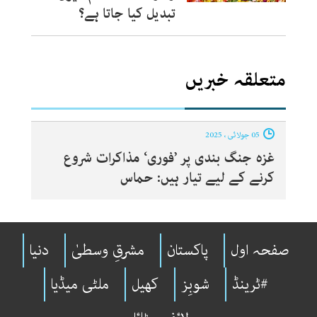
تبدیل کیا جاتا ہے؟
متعلقہ خبریں
05 جولائی ، 2025
غزہ جنگ بندی پر ’فوری‘ مذاکرات شروع
کرنے کے لیے تیار ہیں: حماس
صفحہ اول
پاکستان
مشرقِ وسطیٰ
دنیا
#ٹرینڈ
شوبِز
کھیل
ملٹی میڈیا