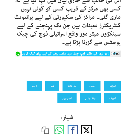
اس کی جانب سے جاری بیان میں کہا گیا ہے کہ
کسی بھی مرکز کے قریب کسی کو گولی نہیں
ماری گئی۔ مراکز کی سکیورٹی کے لیے پرائیویٹ
کنٹریکٹرز تعینات ہیں جن تک پہنچنے کے لیے
سینکڑوں میٹر دور واقع اسرائیلی فوج کی چیک
پوسٹس سے گزرنا پڑتا ہے۔
اسرائیل
حماس
مذاکرات
قطر
ٹرمپ
امریکہ
جنگ بندی
اردو نیوز
شیئر: