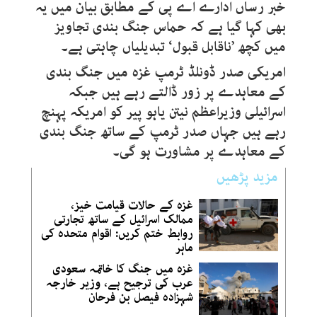
خبر رساں ادارے اے پی کے مطابق بیان میں یہ
بھی کہا گیا ہے کہ حماس جنگ بندی تجاویز
میں کچھ ’ناقابل قبول‘ تبدیلیاں چاہتی ہے۔
امریکی صدر ڈونلڈ ٹرمپ غزہ میں جنگ بندی
کے معاہدے پر زور ڈالتے رہے ہیں جبکہ
اسرائیلی وزیراعظم نیتن یاہو پیر کو امریکہ پہنچ
رہے ہیں جہاں صدر ٹرمپ کے ساتھ جنگ بندی
کے معاہدے پر مشاورت ہو گی۔
مزید پڑھیں
غزہ کے حالات قیامت خیز،
ممالک اسرائیل کے ساتھ تجارتی
روابط ختم کریں: اقوام متحدہ کی
ماہر
غزہ میں جنگ کا خاتمہ سعودی
عرب کی ترجیح ہے، وزیر خارجہ
شہزادہ فیصل بن فرحان