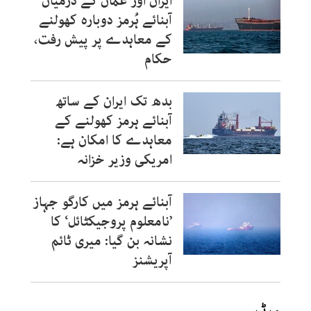
ایران اور عمان کے درمیان
آبنائے ہُرمز دوبارہ کھولنے
کے معاہدے پر پیش رفت،
حکام
بدھ تک ایران کے ساتھ
آبنائے ہرمز کھولنے کے
معاہدے کا امکان ہے:
امریکی وزیر خزانہ
آبنائے ہرمز میں کارگو جہاز
’نامعلوم پروجیکٹائل‘ کا
نشانہ بن گیا: میری ٹائم
آپریشنز