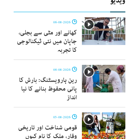
ویڈیو
06-08-2026
کھانے اور مٹی سے بجلی،
جاپان میں نئی ٹیکنالوجی
کا تجربہ
06-08-2026
رین ہارویسٹنگ: بارش کا
پانی محفوظ بنانے کا نیا
انداز
05-08-2026
قومی شناخت اور تاریخی
وقار، ملک کا نام کیوں