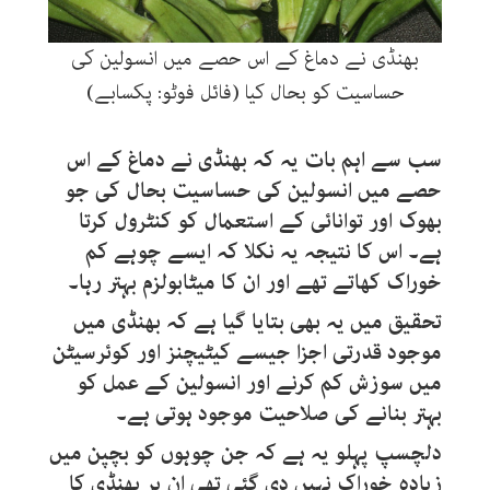
بھنڈی نے دماغ کے اس حصے میں انسولین کی
حساسیت کو بحال کیا (فائل فوٹو: پکسابے)
سب سے اہم بات یہ کہ بھنڈی نے دماغ کے اس
حصے میں انسولین کی حساسیت بحال کی جو
بھوک اور توانائی کے استعمال کو کنٹرول کرتا
ہے۔ اس کا نتیجہ یہ نکلا کہ ایسے چوہے کم
خوراک کھاتے تھے اور ان کا میٹابولزم بہتر رہا۔
تحقیق میں یہ بھی بتایا گیا ہے کہ بھنڈی میں
موجود قدرتی اجزا جیسے کیٹیچنز اور کوئرسیٹن
میں سوزش کم کرنے اور انسولین کے عمل کو
بہتر بنانے کی صلاحیت موجود ہوتی ہے۔
دلچسپ پہلو یہ ہے کہ جن چوہوں کو بچپن میں
زیادہ خوراک نہیں دی گئی تھی ان پر بھنڈی کا