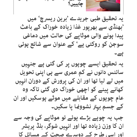
چاہییں؟
یہ تحقیق طبی جریدے ’برین ریسرچ‘ میں
’بھنڈی سے بھرپور غذا زیادہ خوراک کے باعث
پیدا ہونے والی موٹاپے کی حالت میں دماغی
سوجن کو روکتی ہے‘ کے عنوان سے شائع ہوئی
ہے۔
یہ تحقیق ایسے چوہوں پر کی گئی ہے جنہیں
سائنس دانوں نے کم عمری سے ہی اپنی تحویل
میں لے لیا تھا اور ان کی پرورش کے دوران انہیں
کھانے پینے کو اچھی خوراک دی گئی تاکہ وہ
عام چوہوں کے مقابلے میں موٹے ہوسکیں اور ان
کے جسم بہتر نشوونما پا سکیں۔
جب یہ چوہے بڑے ہوئے تو موٹاپے کی وجہ سے
ان کا وزن زیادہ تھا اور انہیں شوگر، بلڈ پریشر
اور اسی طرح کے دوسرے صحت کے مسائل کا