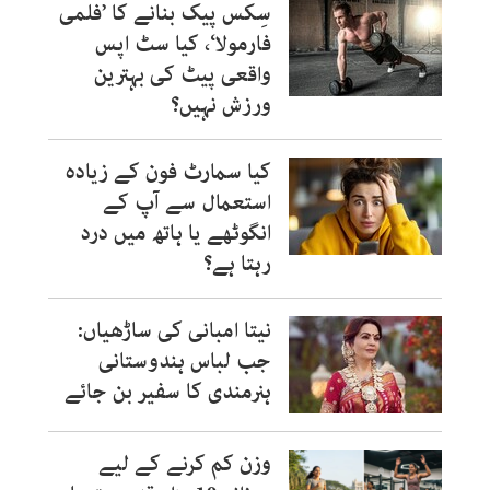
سِکس پیک بنانے کا ’فلمی
فارمولا‘، کیا سٹ اپس
واقعی پیٹ کی بہترین
ورزش نہیں؟
کیا سمارٹ فون کے زیادہ
استعمال سے آپ کے
انگوٹھے یا ہاتھ میں درد
رہتا ہے؟
نیتا امبانی کی ساڑھیاں:
جب لباس ہندوستانی
ہنرمندی کا سفیر بن جائے
وزن کم کرنے کے لیے