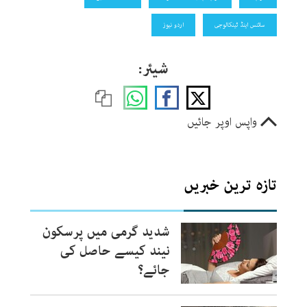
سائنس اینڈ ٹینکالوجی
اردو نیوز
شیئر:
واپس اوپر جائیں
تازہ ترین خبریں
شدید گرمی میں پرسکون
نیند کیسے حاصل کی
جائے؟