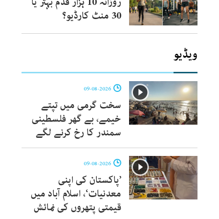
روزانہ 10 ہزار قدم بہتر یا
30 منٹ کارڈیو؟
ویڈیو
09-08-2026
سخت گرمی میں تپتے
خیمے، بے گھر فلسطینی
سمندر کا رخ کرنے لگے
09-08-2026
’پاکستان کی اپنی
معدنیات‘، اسلام آباد میں
قیمتی پتھروں کی نمائش