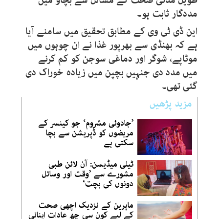
طویل مدتی صحت کے مسائل سے بچاؤ میں
مددگار ثابت ہو۔
این ڈی ٹی وی کے مطابق تحقیق میں سامنے آیا
ہے کہ بھنڈی سے بھرپور غذا نے ان چوہوں میں
موٹاپے، شوگر اور دماغی سوجن کو کم کرنے
میں مدد دی جنہیں بچپن میں زیادہ خوراک دی
گئی تھی۔
مزید پڑھیں
’جادوئی مشروم‘ جو کینسر کے
مریضوں کو ڈپریشن سے بچا
سکتی ہے
ٹیلی میڈیسن: آن لائن طبی
مشورے سے ’وقت اور وسائل
دونوں کی بچت‘
ماہرین کے نزدیک اچھی صحت
کے لیے کون سی چھ عادات اپنانی