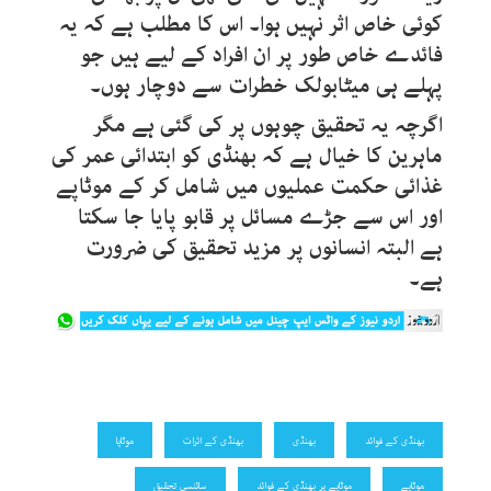
کوئی خاص اثر نہیں ہوا۔ اس کا مطلب ہے کہ یہ
فائدے خاص طور پر ان افراد کے لیے ہیں جو
پہلے ہی میٹابولک خطرات سے دوچار ہوں۔
اگرچہ یہ تحقیق چوہوں پر کی گئی ہے مگر
ماہرین کا خیال ہے کہ بھنڈی کو ابتدائی عمر کی
غذائی حکمت عملیوں میں شامل کر کے موٹاپے
اور اس سے جڑے مسائل پر قابو پایا جا سکتا
ہے البتہ انسانوں پر مزید تحقیق کی ضرورت
ہے۔
بھنڈی کے فوائد
بھنڈی
بھنڈی کے اثرات
موٹاپا
موٹاپے
موٹاپے پر بھنڈی کے فوائد
سائنسی تحقیق