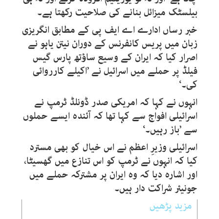
بیلسٹک میزائل بنانے کی صلاحیت رکھتا ہے۔
خبر رساں ادارے اے ایف پی کے مطابق انگریزی
زبان میں پریس کانفرنس کے دوران نیتن یاہو نے
اصرار کیا کہ ایران کے وسیع ساؤتھ پارس گیس
فیلڈ پر حملے میں اسرائیل نے ’اکیلے کارروائی
کی۔‘
انہوں نے کہا کہ امریکی صدر ڈونلڈ ٹرمپ نے
اسرائیلی افواج سے کہا تھا کہ آئندہ ایسے حملوں
سے ’باز رہیں۔‘
اسرائیلی وزیرِ اعظم نے اس خیال کو بھی مسترد
کیا کہ انہوں نے ٹرمپ کو اس تنازع میں گھسیٹا،
اور اشارہ دیا کہ وہ ایران پر مشترکہ حملے میں
جونیئر شراکت دار ہیں۔
مزید پڑھیں