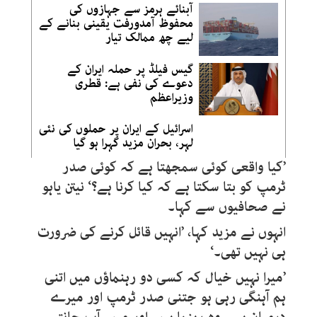
آبنائے ہرمز سے جہازوں کی
محفوظ آمدورفت یقینی بنانے کے
لیے چھ ممالک تیار
گیس فیلڈ پر حملہ ایران کے
دعوے کی نفی ہے: قطری
وزیراعظم
اسرائیل کے ایران پر حملوں کی نئی
لہر، بحران مزید گہرا ہو گیا
’کیا واقعی کوئی سمجھتا ہے کہ کوئی صدر
ٹرمپ کو بتا سکتا ہے کہ کیا کرنا ہے؟‘ نیتن یاہو
نے صحافیوں سے کہا۔
انہوں نے مزید کہا، ’انہیں قائل کرنے کی ضرورت
ہی نہیں تھی۔‘
’میرا نہیں خیال کہ کسی دو رہنماؤں میں اتنی
ہم آہنگی رہی ہو جتنی صدر ٹرمپ اور میرے