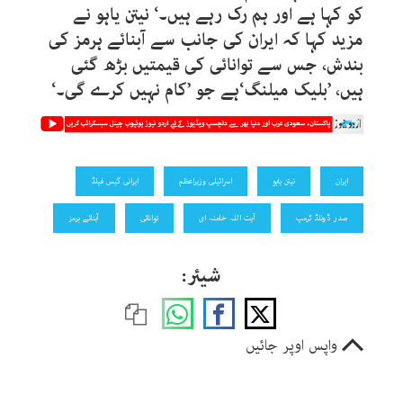
کو کہا ہے اور ہم رک رہے ہیں۔‘ نیتن یاہو نے
مزید کہا کہ ایران کی جانب سے آبنائے ہرمز کی
بندش، جس سے توانائی کی قیمتیں بڑھ گئی
ہیں، ’بلیک میلنگ
‘
ہے جو ’کام نہیں کرے گی۔‘
ایران
نیتن یاہو
اسرائیلی وزیراعظم
ایرانی گیس فیلڈ
صدر ڈونلڈ ٹرمپ
آیت اللہ خامنہ ای
توانائی
آبنائے ہرمز
شیئر:
واپس اوپر جائیں