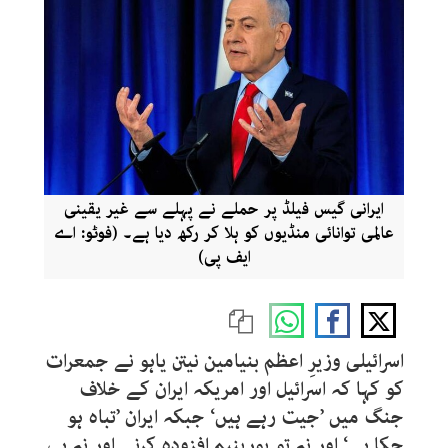
ایرانی گیس فیلڈ پر حملے نے پہلے سے غیر یقینی
عالمی توانائی منڈیوں کو ہلا کر رکھ دیا ہے۔ (فوٹو: اے
ایف پی)
اسرائیلی وزیرِ اعظم بنیامین نیتن یاہو نے جمعرات
کو کہا کہ اسرائیل اور امریکہ ایران کے خلاف
جنگ میں ’جیت رہے ہیں
‘
جبکہ ایران ’تباہ ہو
چکا ہے‘ اور نہ تو یورینیم افزودہ کرنے اور نہ ہی