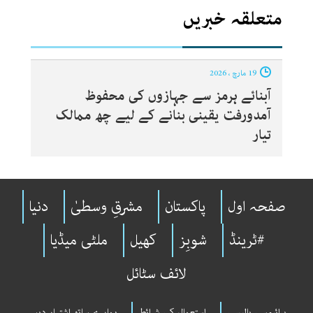
متعلقہ خبریں
19 مارچ ، 2026
آبنائے ہرمز سے جہازوں کی محفوظ
آمدورفت یقینی بنانے کے لیے چھ ممالک
تیار
صفحہ اول
پاکستان
مشرقِ وسطیٰ
دنیا
#ٹرینڈ
شوبِز
کھیل
ملٹی میڈیا
لائف سٹائل
پرائیوسی پالیسی
استعمال کی شرائط
ہمارے ساتھ اشتہار دیں۔