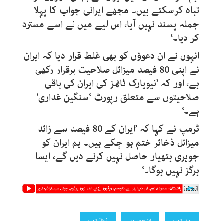
تباہ کرسکتے ہیں۔ مجھے ایرانی جواب کا پہلا
جملہ پسند نہیں آیا، اس لیے میں نے اسے مسترد
کر دیا۔‘
انہوں نے ان دعوؤں کو بھی غلط قرار دیا کہ ایران
نے اپنی 80 فیصد میزائل صلاحیت برقرار رکھی
ہے، اور کہ ’نیویارک ٹائمز کی ایران کی باقی
صلاحیتوں سے متعلق رپورٹ ‘سنگین غداری’
ہے۔‘
ٹرمپ نے کہا کہ ’ایران کے 80 فیصد سے زائد
میزائل ذخائر ختم ہو چکے ہیں۔ ہم ایران کو
جوہری ہتھیار حاصل نہیں کرنے دیں گے، ایسا
ہرگز نہیں ہوگا۔‘
صدر ٹرمپ
ایئر فورس ون
ڈونلڈ ٹرمپ