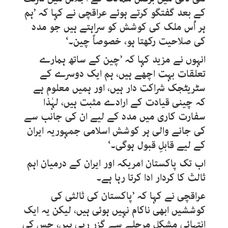
کے بعد گفتگو کرتے ہوئے عراقچی نے کہا کہ ’ہم
ہر اُس ملک کی کوشش کو سراہتے ہیں جو مدد
کی صلاحیت رکھتا ہو، خصوصاً چین۔‘
انہوں نے مزید کہا کہ ’چین کے ساتھ ہمارے
تعلقات بہت اچھے ہیں، ہم ایک دوسرے کے
سٹریٹجک شراکت دار ہیں، اور ہمیں معلوم ہے
کہ چینی قیادت کے ارادے مثبت ہیں، لہٰذا
سفارت کاری میں مدد کے لیے ان کی جانب سے
کی جانے والی ہر کوشش اسلامی جمہوریہ ایران
کے لیے قابلِ قبول ہوگی۔‘
اب تک پاکستان امریکہ اور ایران کے درمیان اہم
ثالث کا کردار ادا کرتا رہا ہے۔
عراقچی نے کہا کہ ’پاکستان کی ثالثی کی
کوششیں ابھی ناکام نہیں ہوئی ہیں، لیکن یہ ایک
انتہائی مشکل مرحلے سے گزر رہی ہیں، جس کی