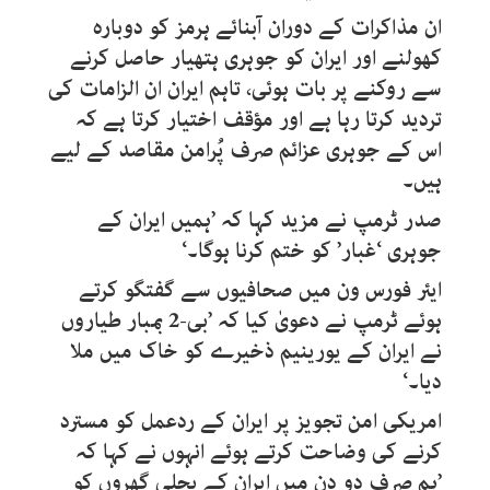
ان مذاکرات کے دوران آبنائے ہرمز کو دوبارہ
کھولنے اور ایران کو جوہری ہتھیار حاصل کرنے
سے روکنے پر بات ہوئی، تاہم ایران ان الزامات کی
تردید کرتا رہا ہے اور مؤقف اختیار کرتا ہے کہ
اس کے جوہری عزائم صرف پُرامن مقاصد کے لیے
ہیں۔
صدر ٹرمپ نے مزید کہا کہ ’ہمیں ایران کے
جوہری ‘غبار’ کو ختم کرنا ہوگا۔‘
ایئر فورس ون میں صحافیوں سے گفتگو کرتے
ہوئے ٹرمپ نے دعویٰ کیا کہ ’بی-2 بمبار طیاروں
نے ایران کے یورینیم ذخیرے کو خاک میں ملا
دیا۔‘
امریکی امن تجویز پر ایران کے ردعمل کو مسترد
کرنے کی وضاحت کرتے ہوئے انہوں نے کہا کہ
’ہم صرف دو دن میں ایران کے بجلی گھروں کو