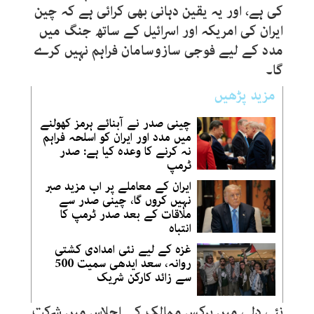
کی ہے، اور یہ یقین دہانی بھی کرائی ہے کہ چین
ایران کی امریکہ اور اسرائیل کے ساتھ جنگ میں
مدد کے لیے فوجی سازوسامان فراہم نہیں کرے
گا۔
مزید پڑھیں
چینی صدر نے آبنائے ہرمز کھولنے
میں مدد اور ایران کو اسلحہ فراہم
نہ کرنے کا وعدہ کیا ہے: صدر
ٹرمپ
ایران کے معاملے پر اب مزید صبر
نہیں کروں گا، چینی صدر سے
ملاقات کے بعد صدر ٹرمپ کا
انتباہ
غزہ کے لیے نئی امدادی کشتی
روانہ، سعد ایدھی سمیت 500
سے زائد کارکن شریک
نئی دلی میں برکس ممالک کے اجلاس میں شرکت