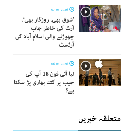
07-08-2026
’شوق بھی، روزگار بھی‘،
آرٹ کی خاطر جاب
چھوڑنے والی اسلام آباد کی
آرٹسٹ
06-08-2026
نیا آئی فون 18 آپ کی
جیب پر کتنا بھاری پڑ سکتا
ہے؟
متعلقہ خبریں