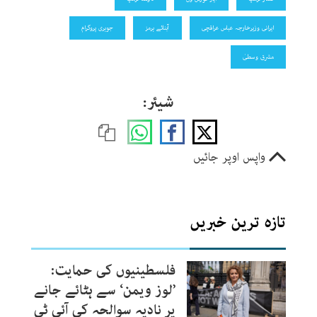
ایرانی وزیرخارجہ عباس عراقچی
آبنائے ہرمز
جوہری پروگرام
مشرق وسطیٰ
شیئر:
واپس اوپر جائیں
تازہ ترین خبریں
فلسطینیوں کی حمایت:
’لوز ویمن‘ سے ہٹائے جانے
پر نادیہ سوالحہ کی آئی ٹی