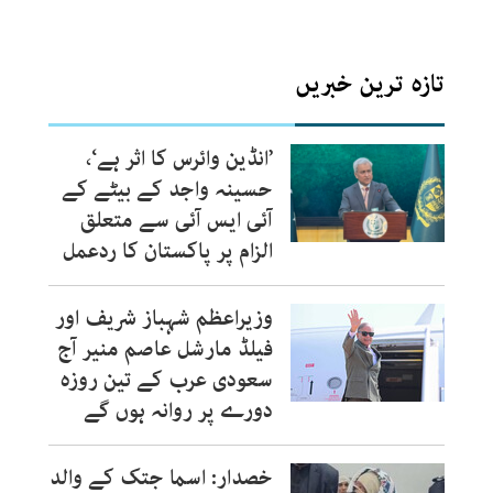
تازہ ترین خبریں
’انڈین وائرس کا اثر ہے‘،
حسینہ واجد کے بیٹے کے
آئی ایس آئی سے متعلق
الزام پر پاکستان کا ردعمل
وزیراعظم شہباز شریف اور
فیلڈ مارشل عاصم منیر آج
سعودی عرب کے تین روزہ
دورے پر روانہ ہوں گے
خصدار: اسما جتک کے والد