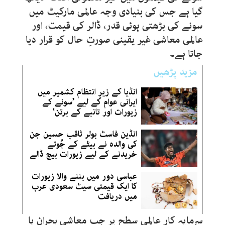
گیا ہے جس کی بنیادی وجہ عالمی مارکیٹ میں
سونے کی بڑھتی ہوئی قدر، ڈالر کی قیمت، اور
عالمی معاشی غیر یقینی صورتِ حال کو قرار دیا
جاتا ہے۔
مزید پڑھیں
انڈیا کے زیرِ انتظام کشمیر میں
ایرانی عوام کے لیے ’سونے کے
زیورات اور تانبے کے برتن‘
انڈین فاسٹ بولر ثاقب حسین جن
کی والدہ نے بیٹے کے جُوتے
خریدنے کے لیے زیورات بیچ ڈالے
عباسی دور میں بننے والا زیورات
کا ایک قیمتی سیٹ سعودی عرب
میں دریافت
سرمایہ کار عالمی سطح پر جب معاشی بحران یا