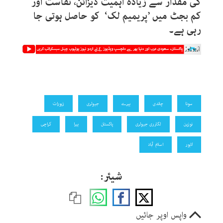
کی مقدار سے زیادہ اہمیت ڈیزائن، نفاست اور
کم بجٹ میں ’پریمیم لک‘ کو حاصل ہوتی جا
رہی ہے۔
سونا
چاندی
ہیرے
جیولری
زیورات
نوزپن
لگثرری جیولری
پاکستان
ہیرا
کراچی
لاہور
اسلام آباد
شیئر:
واپس اوپر جائیں