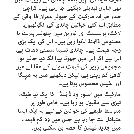
بھی نمایاں تبدیلی دیکھی جا رہی ہے۔ کراچی
صدر صرافہ مارکیٹ کے جیولر عمران فاروقی کے
مطابق اب کئی خواتین چاندی کی انگوٹھیوں،
لاکٹ، بریسلیٹ اور نوزپِن میں چھوٹے ہیرے یا
مصنوعی ڈائمنڈ لگوا رہی ہیں۔ اس کی ایک بڑی
وجہ قیمت ہے۔ چاندی نسبتا سستی دھات ہے،
اس لیے اگر اس میں چھوٹا ہیرا لگا دیا جائے تو
مجموعی زیور کی قیمت سونے کے مقابلے میں
کافی کم رہتی ہے، لیکن دیکھنے میں یہ مہنگا
اور نفیس محسوس ہوتا ہے۔
مارکیٹ میں ’سلور وِد ڈائمنڈ‘ کا ایک نیا طبقہ
تیزی سے مقبول ہو رہا ہے۔ خاص طور پر
متوسط طبقے کی خواتین کے لیے یہ ایک ایسا
متبادل بنتا جا رہا ہے جس میں وہ کم قیمت
میں جدید فیشن کا حصہ بن سکتی ہیں۔