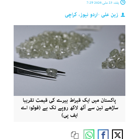
ہفتہ 23 مئی 2026 7:29
زین علی -اردو نیوز، کراچی
پاکستان میں ایک قیراط ہیرے کی قیمت تقریبا
ساڑھے تین سے آٹھ لاکھ روپے تک ہے (فوٹو: اے
ایف پی)