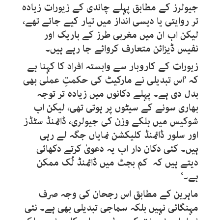
جیولرز کے مطابق پہلے چاندی کے زیورات زیادہ
تر روایتی یا دیسی انداز میں تیار کیے جاتے تھے،
لیکن اب ان میں مغربی طرز کے باریک اور
نفیس ڈیزائن متعارف کروائے جا رہے ہیں۔
زیورات کے کاروبار سے وابستہ افراد کا کہنا ہے
کہ ’اس تبدیلی نے مارکیٹ کی حکمتِ عملی بھی
بدل دی ہے۔ پہلے دکانوں میں زیادہ تر توجہ
بھاری سونے کے سیٹوں پر ہوتی تھی، لیکن اب
شوکیس میں ہلکے وزن کی جیولری، ڈائمنڈ سٹڈز
اور سلور ڈائمنڈ کلیکشن نمایاں جگہ لے رہی
ہیں۔ کئی دکان دار اب یہ دعویٰ کرتے دکھائی
دیتے ہیں کہ کم بجٹ میں ڈائمنڈ لُک ممکن
ہے۔‘
ماہرین کے مطابق اس رجحان کی وجہ صرف
مہنگائی نہیں بلکہ سماجی تبدیلی بھی ہے۔ نئی