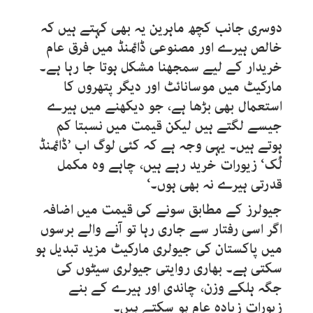
دوسری جانب کچھ ماہرین یہ بھی کہتے ہیں کہ
خالص ہیرے اور مصنوعی ڈائمنڈ میں فرق عام
خریدار کے لیے سمجھنا مشکل ہوتا جا رہا ہے۔
مارکیٹ میں موسانائٹ اور دیگر پتھروں کا
استعمال بھی بڑھا ہے، جو دیکھنے میں ہیرے
جیسے لگتے ہیں لیکن قیمت میں نسبتا کم
ہوتے ہیں۔ یہی وجہ ہے کہ کئی لوگ اب ’ڈائمنڈ
لُک‘ زیورات خرید رہے ہیں، چاہے وہ مکمل
قدرتی ہیرے نہ بھی ہوں۔‘
جیولرز کے مطابق سونے کی قیمت میں اضافہ
اگر اسی رفتار سے جاری رہا تو آنے والے برسوں
میں پاکستان کی جیولری مارکیٹ مزید تبدیل ہو
سکتی ہے۔ بھاری روایتی جیولری سیٹوں کی
جگہ ہلکے وزن، چاندی اور ہیرے کے بنے
زیورات زیادہ عام ہو سکتے ہیں۔