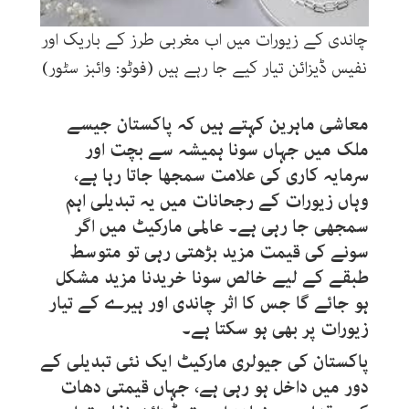
چاندی کے زیورات میں اب مغربی طرز کے باریک اور
نفیس ڈیزائن تیار کیے جا رہے ہیں (فوٹو: وائبز سٹور)
معاشی ماہرین کہتے ہیں کہ پاکستان جیسے
ملک میں جہاں سونا ہمیشہ سے بچت اور
سرمایہ کاری کی علامت سمجھا جاتا رہا ہے،
وہاں زیورات کے رجحانات میں یہ تبدیلی اہم
سمجھی جا رہی ہے۔ عالمی مارکیٹ میں اگر
سونے کی قیمت مزید بڑھتی رہی تو متوسط
طبقے کے لیے خالص سونا خریدنا مزید مشکل
ہو جائے گا جس کا اثر چاندی اور ہیرے کے تیار
زیورات پر بھی ہو سکتا ہے۔
پاکستان کی جیولری مارکیٹ ایک نئی تبدیلی کے
دور میں داخل ہو رہی ہے، جہاں قیمتی دھات