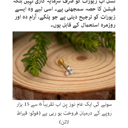
نسل اب زیورات کو صرف سرمایہ کاری نہیں بلکہ
فیشن کا حصہ سمجھتی ہے۔ اسی لیے وہ ایسے
زیورات کو ترجیح دیتی ہے جو ہلکے، آرام دہ اور
روزمرہ استعمال کے قابل ہوں۔
سونے کی ایک عام نوز پِن اب تقریباً 6 سے 15 ہزار
روپے کے درمیان فروخت ہو رہی ہے (فوٹو: قیراط
لائن)