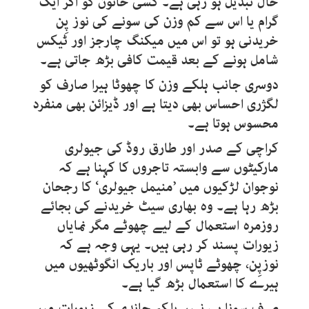
حال تبدیل ہو رہی ہے۔ کسی خاتون کو اگر ایک
گرام یا اس سے کم وزن کی سونے کی نوز پِن
خریدنی ہو تو اس میں میکنگ چارجز اور ٹیکس
شامل ہونے کے بعد قیمت کافی بڑھ جاتی ہے۔
دوسری جانب ہلکے وزن کا چھوٹا ہیرا صارف کو
لگژری احساس بھی دیتا ہے اور ڈیزائن بھی منفرد
محسوس ہوتا ہے۔
کراچی کے صدر اور طارق روڈ کی جیولری
مارکیٹوں سے وابستہ تاجروں کا کہنا ہے کہ
نوجوان لڑکیوں میں ’منیمل جیولری‘ کا رجحان
بڑھ رہا ہے۔ وہ بھاری سیٹ خریدنے کی بجائے
روزمرہ استعمال کے لیے چھوٹے مگر نمایاں
زیورات پسند کر رہی ہیں۔ یہی وجہ ہے کہ
نوزپِن، چھوٹے ٹاپس اور باریک انگوٹھیوں میں
ہیرے کا استعمال بڑھ گیا ہے۔
صرف سونا ہی نہیں بلکہ چاندی کے زیورات میں