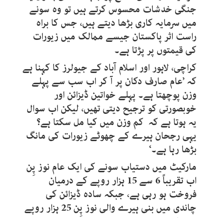
جنگی خدشات محسوس کرتے ہیں تو وہ سونے
میں سرمایہ کاری بڑھا دیتے ہیں، جس کا براہ
راست اثر پاکستان جیسے ممالک میں زیورات
کی قیمتوں پر پڑتا ہے۔
کراچی، لاہور اور اسلام آباد کے جیولرز کا کہنا ہے
کہ ’عام صارف دکان پر آ کر اب سب سے پہلے
وزن پوچھتا ہے۔ پہلے خواتین ڈیزائن اور
خوبصورتی کو ترجیح دیتی تھیں، لیکن اب سوال
یہ ہوتا ہے کہ کم وزن میں کیا مل سکتا ہے؟
یہی رجحان ہیرے کے چھوٹے زیورات کی مانگ
بڑھا رہا ہے۔‘
مارکیٹ میں دستیاب سونے کی ایک عام نوز پِن
اب تقریباً 6 سے 15 ہزار روپے کے درمیان
فروخت ہو رہی ہے، جبکہ سادہ ڈیزائن کی
چاندی میں بنی ہیرے والی نوز پِن
25
ہزار روپے