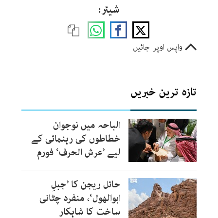
شیئر:
واپس اوپر جائیں
تازہ ترین خبریں
الباحہ میں نوجوان
خطاطوں کی رہنمائی کے
لیے ’عرش الحرف‘ فورم
حائل ریجن کا ’جبلِ
ابوالھول‘، منفرد چٹانی
ساخت کا شاہکار