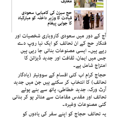
معترف
حج سیزن کی کامیابی: سعودی
قیادت کا وزیر داخلہ کو مبارکباد
کا جوابی پیغام
آج کے دور میں سعودی کاروباری شخصیات اور
فنکار حج کے ان تحائف کو ایک نیا روپ دے
رہے ہیں۔ ایسی مصنوعات بنائی جا رہی ہیں
جس میں ایمان، ثقافت اور جدید ڈیزائن کا
امتزاج شامل ہے۔
حجاج کرام اب کئی اقسام کے سوونیئر (یادگار
تحائف) کا انتخاب کر سکتے ہیں جن میں جدید
آرٹ ورک، جدید خطاطی، ہاتھ سے بنے ہوئے
تحائف اور مقدس مقامات سے متاثر ہو کر بنائی
گئی مصنوعات وغیرہ۔
یہ تحائف حجاج کو اپنے سفر کی یادوں کو