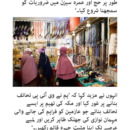
طور پر حج اور عمرہ سیزن میں ضروریات کو
سمجھنا شروع کیا۔‘
انہوں نے مزید کہا کہ ’ہم نے وی آئی پی تحائف
بنانے پر غور کیا اور مکہ کی تھیم پر ایسے
تحائف بنائے جو عازمین کو فراہم کی جانے والی
مہمان نوازی کی جھلک ظاہر کریں اور لمبے
عرصے تک اپنا مثبت چہرہ قائم رکھیں۔‘