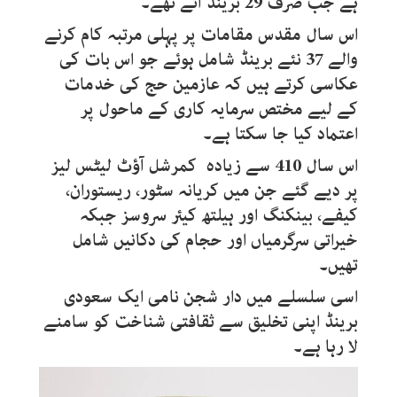
ہے جب صرف 29 برینڈ آئے تھے۔
اس سال مقدس مقامات پر پہلی مرتبہ کام کرنے
والے 37 نئے برینڈ شامل ہوئے جو اس بات کی
عکاسی کرتے ہیں کہ عازمین حج کی خدمات
کے لیے مختص سرمایہ کاری کے ماحول پر
اعتماد کیا جا سکتا ہے۔
اس سال 410 سے زیادہ کمرشل آؤٹ لیٹس لیز
پر دیے گئے جن میں کریانہ سٹور، ریستوران،
کیفے، بینکنگ اور ہیلتھ کیئر سروسز جبکہ
خیراتی سرگرمیاں اور حجام کی دکانیں شامل
تھیں۔
اسی سلسلے میں دار شجن نامی ایک سعودی
برینڈ اپنی تخلیق سے ثقافتی شناخت کو سامنے
لا رہا ہے۔