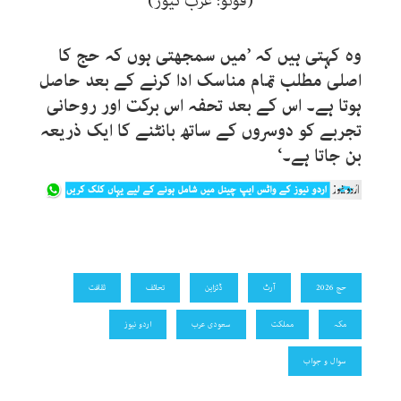
(فوٹو: عرب نیوز)
وہ کہتی ہیں کہ ’میں سمجھتی ہوں کہ حج کا
اصلی مطلب تمام مناسک ادا کرنے کے بعد حاصل
ہوتا ہے۔ اس کے بعد تحفہ اس برکت اور روحانی
تجربے کو دوسروں کے ساتھ بانٹنے کا ایک ذریعہ
بن جاتا ہے۔‘
حج 2026
آرٹ
ڈئزاین
تحائف
ثقافت
مکہ
مملکت
سعودی عرب
اردو نیوز
سوال و جواب