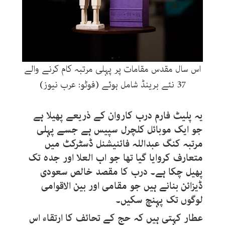
اس سال مقدس مقامات پر پہلی مرتبہ کام کرنے والے
37 نئے برینڈ شامل ہوئے (فوٹو: عرب نیوز)
یہ پلیٹ فارم درب کاروان کے ذریعے پھیلا ہے
جو ایک موبائل کلچرل سپیس ہے جسے پہلی
مرتبہ کنگ عبداللہ فائنیشنل ڈسٹرکٹ میں
متعارف کروایا گیا تھا جو اب العلا اور جدہ تک
پھیل چکا ہے۔ درب کا مقصد خالص سعودی
ڈیزائن بنانے ہیں جو مقامی اور بین الاقوامی
لوگوں تک پہنچ سکیں۔
عطار کہتی ہیں کہ حج کے تحائف کا ارتقاء اس