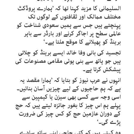
السلیمانی کا مزید کہنا تھا کہ ’ہمارے پروڈکٹ
مختلف ممالک اور ثقافتوں کے لوگوں تک
پہنچتے ہیں جس سے ہمیں سعودی شناخت کو
عالمی سطح پر اجاگر کرنے اور بارڈر سے باہر
برینڈ کو پھیلانے کا موقع ملتا ہے۔‘
تجسید کی بانی وفا خالد ایسے برینڈ کو چلاتی
ہیں جو ہاتھ سے بنی ہوئی مقامی مصنوعات کی
پیشکش کرتا ہے۔
انہوں نے عرب نیوز کو بتایا کہ ’ہمارا مقصد یہ
ہے کہ ہم حاجیوں کے لیے چیزیں آسان بنائیں۔
اسی وجہ سے کسی بھی سیزن یا کیمپین سے
پہلے ہم اس چیز کا بغور جائزہ لیتے ہیں کہ حج
کے دوران عازمین حج کو کس چیز کی ضرورت
پڑے گی۔‘
وہ کہتے ہیں کہ کئی حاجی اپنے ساتھ سادے