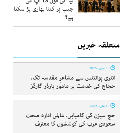
نیا آئی فون 18 آپ کی
جیب پر کتنا بھاری پڑ سکتا
ہے؟
متعلقہ خبریں
01 جون ، 2026
انٹری پوائنٹس سے مشاعرِ مقدسہ تک،
حجاج کی خدمت پر مامور بارڈر گارڈز
31 مئی ، 2026
حج سیزن کی کامیابی، عالمی ادارہ صحت
سعودی عرب کی کوششوں کا معترف