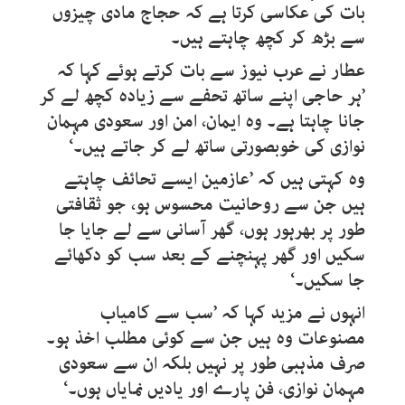
بات کی عکاسی کرتا ہے کہ حجاج مادی چیزوں
سے بڑھ کر کچھ چاہتے ہیں۔
عطار نے عرب نیوز سے بات کرتے ہوئے کہا کہ
’ہر حاجی اپنے ساتھ تحفے سے زیادہ کچھ لے کر
جانا چاہتا ہے۔ وہ ایمان، امن اور سعودی مہمان
نوازی کی خوبصورتی ساتھ لے کر جاتے ہیں۔‘
وہ کہتی ہیں کہ ’عازمین ایسے تحائف چاہتے
ہیں جن سے روحانیت محسوس ہو، جو ثقافتی
طور پر بھرہور ہوں، گھر آسانی سے لے جایا جا
سکیں اور گھر پہنچنے کے بعد سب کو دکھائے
جا سکیں۔‘
انہوں نے مزید کہا کہ ’سب سے کامیاب
مصنوعات وہ ہیں جن سے کوئی مطلب اخذ ہو۔
صرف مذہبی طور پر نہیں بلکہ ان سے سعودی
مہمان نوازی، فن پارے اور یادیں نمایاں ہوں۔‘