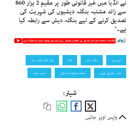
نے انڈیا میں غیر قانونی طور پر مقیم 2 ہزار 860
سے زائد مشتبہ بنگلہ دیشیوں کی شہریت کی
تصدیق کرنے کے لیے بنگلہ دیش سے رابطہ کیا
ہے۔‘
اردو نیوز
بنگلہ دیش
انڈیا
بارڈر گارڈ بنگلہ دیش
بارڈر سکیورٹی فورس
جماعت بھارتیا جنتا پارٹی
حسینہ واجد
شیئر:
واپس اوپر جائیں