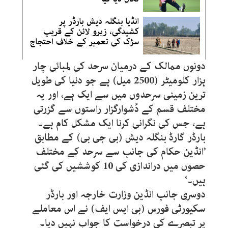
انڈیا بنگلہ دیش بارڈر پر
کشیدگی، زیرو لائن کے قریب
سڑک کی تعمیر کے خلاف احتجاج
دونوں ممالک کے درمیان سرحد کی لمبائی چار
ہزار کلومیٹر (2500 میل) ہے جو دنیا کی طویل
ترین زمینی سرحدوں میں سے ایک ہے، اور یہ
مختلف قسم کے دُشوارگزار راستوں سے گزرتی
ہے، جس کی نگرانی کرنا ایک مشکل کام ہے۔
بارڈر گارڈ بنگلہ دیش (بی جی بی) کے مطابق
’انڈین حکام کی جانب سے سرحد کے مختلف
حصوں میں دراندازی کی 10 کوششیں کی گئی
ہیں۔‘
دوسری جانب انڈین وزارت خارجہ اور بارڈر
سکیورٹی فورس (بی ایس ایف) نے اس معاملے
پر تبصرے کی درخواست کا جواب نہیں دیا۔