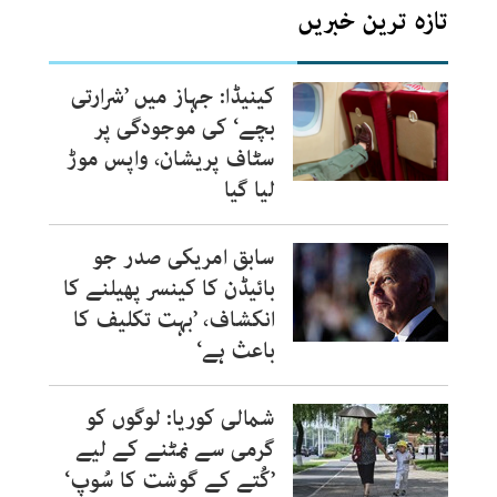
تازہ ترین خبریں
کینیڈا: جہاز میں ’شرارتی
بچے‘ کی موجودگی پر
سٹاف پریشان، واپس موڑ
لیا گیا
سابق امریکی صدر جو
بائیڈن کا کینسر پھیلنے کا
انکشاف، ’بہت تکلیف کا
باعث ہے‘
شمالی کوریا: لوگوں کو
گرمی سے نمٹنے کے لیے
’کُتے کے گوشت کا سُوپ‘