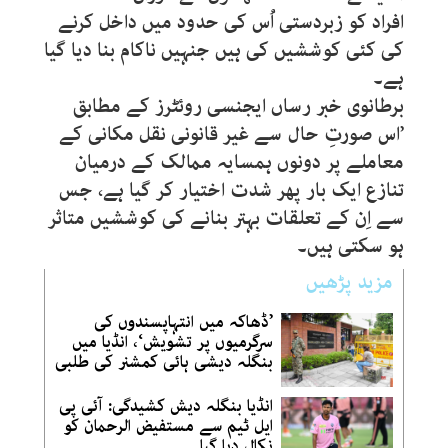
افراد کو زبردستی اُس کی حدود میں داخل کرنے
کی کئی کوششیں کی ہیں جنہیں ناکام بنا دیا گیا
ہے۔
برطانوی خبر رساں ایجنسی روئٹرز کے مطابق
’اس صورتِ حال سے غیر قانونی نقل مکانی کے
معاملے پر دونوں ہمسایہ ممالک کے درمیان
تنازع ایک بار پھر شدت اختیار کر گیا ہے، جس
سے اِن کے تعلقات بہتر بنانے کی کوششیں متاثر
ہو سکتی ہیں۔
مزید پڑھیں
’ڈھاکہ میں انتہاپسندوں کی
سرگرمیوں پر تشویش‘، انڈیا میں
بنگلہ دیشی ہائی کمشنر کی طلبی
انڈیا بنگلہ دیش کشیدگی: آئی پی
ایل ٹیم سے مستفیض الرحمان کو
نکال دیا گیا