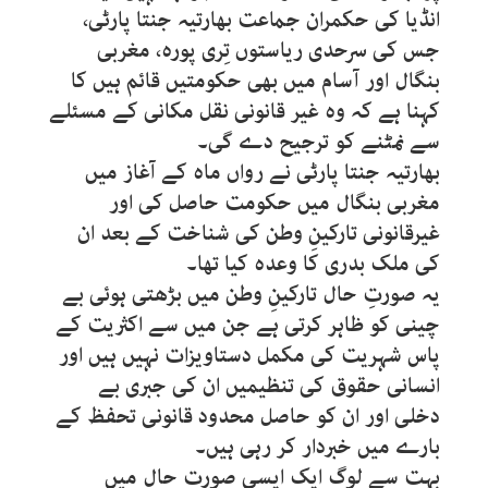
انڈیا کی حکمران جماعت بھارتیہ جنتا پارٹی،
جس کی سرحدی ریاستوں تِری پورہ، مغربی
بنگال اور آسام میں بھی حکومتیں قائم ہیں کا
کہنا ہے کہ وہ غیر قانونی نقل مکانی کے مسئلے
سے نمٹنے کو ترجیح دے گی۔
بھارتیہ جنتا پارٹی نے رواں ماہ کے آغاز میں
مغربی بنگال میں حکومت حاصل کی اور
غیرقانونی تارکینِ وطن کی شناخت کے بعد ان
کی ملک بدری کا وعدہ کیا تھا۔
یہ صورتِ حال تارکینِ وطن میں بڑھتی ہوئی بے
چینی کو ظاہر کرتی ہے جن میں سے اکثریت کے
پاس شہریت کی مکمل دستاویزات نہیں ہیں اور
انسانی حقوق کی تنظیمیں ان کی جبری بے
دخلی اور ان کو حاصل محدود قانونی تحفظ کے
بارے میں خبردار کر رہی ہیں۔
بہت سے لوگ ایک ایسی صورتِ حال میں