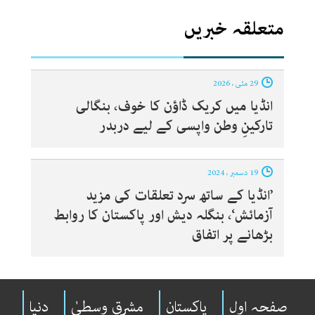
متعلقہ خبریں
29 مئی ، 2026
انڈیا میں کریک ڈاؤن کا خوف، بنگالی
تارکینِ وطن واپسی کے لیے دربدر
19 دسمبر ، 2024
’انڈیا کے ساتھ سرد تعلقات کی مزید
آزمائش‘، بنگلہ دیش اور پاکستان کا روابط
بڑھانے پر اتفاق
صفحہ اول
پاکستان
مشرقِ وسطیٰ
دنیا