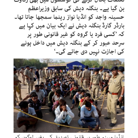
بن گیا ہے۔ بنگلہ دیش کی سابق وزیراعظم
حسینہ واجد کو انڈیا نواز رہنما سمجھا جاتا تھا۔
بارڈر گارڈ بنگلہ دیش نے ایک بیان میں کہا ہے
کہ ’کسی فرد یا گروہ کو غیر قانونی طور پر
سرحد عبور کر کے بنگلہ دیش میں داخل ہونے
کی اجازت نہیں دی جائے گی۔‘
انڈیا مبینہ طور پر قانونی تصدیق کے بغیر لوگوں کو