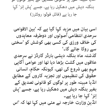
بنگلہ دیش میں دھکیل رہا ہے، جسے ’پش اِنز‘ کہا
جا رہا ہے (فائل فوٹو: روئٹرز)
اسی بیان میں مزید کہا گیا ہے کہ ’بین الاقوامی
سرحدی انتظامی اُصولوں اور دوطرفہ معاہدوں
کی خلاف ورزی کی کسی بھی کوشش کو ’سختی
سے روکا جائے گا۔‘
گذشتہ ماہ بنگلہ دیشی بارڈر گارڈز نے سرحدی
علاقوں میں گشت بڑھا دیا تھا اور عوامی آگاہی
مہم بھی شروع کی تھی، کیونکہ حکام، انسانی
حقوق کی تنظیموں اور تجزیہ کاروں کے مطابق
انڈیا مبینہ طور پر لوگوں کو قانونی تصدیق کے
بغیر بنگلہ دیش میں دھکیل رہا ہے، جسے ’پش
اِنز‘ کہا جا رہا ہے۔
انڈین وزارت خارجہ نے مئی میں کہا تھا کہ ’اس