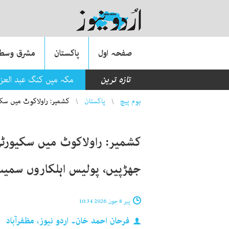
صفحہ اول
پاکستان
مشرق وسطی
تازہ ترین
مکہ میں کنگ عبد العزیز بین الاق
You are here
ہوم پیچ
پاکستان
کشمیر: راولاکوٹ میں سکیور
کشمیر: راولاکوٹ میں سکیورٹی
جھڑپیں، پولیس اہلکاروں سمیت 7 ہل
پیر 8 جون 2026 10:34
فرحان احمد خان۔ اردو نیوز، مظفرآباد