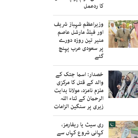
کا ردعمل
وزیراعظم شہباز شریف
اور فیلڈ مارشل عاصم
منیر تین روزہ دورے
پر سعودی عرب پہنچ
گئے
خصدار: اسما جتک کے
والد کے قتل کا مرکزی
ملزم نامزد، مولانا ہدایت
الرحمان کے ثناء اللہ
زہری پر سنگین الزامات
ری سیٹ یا ریفارمز،
کہانی شروع کہاں سے