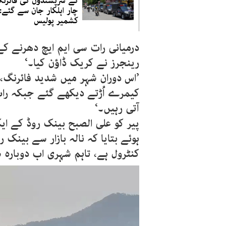
کے شرپسندوں کی فائرن
چار اہلکار جان سے گئے:
کشمیر پولیس
درمیانی رات سی ایم ایچ دھرنے کے
رینجرز نے کریک ڈاؤن کیا۔‘
’اس دوران شہر میں شدید فائرنگ،
کیمرے اُڑتے دیکھے گئے جبکہ رات
آتی رہیں۔‘
پیر کو علی الصبح بینک روڈ کے 
ہوئے بتایا کہ نالہ بازار سے بینک
کنٹرول ہے، تاہم شہری اب دوبارہ