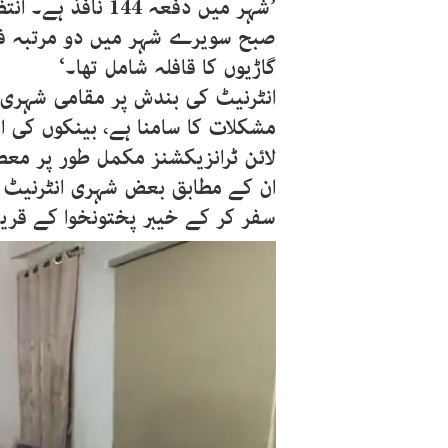
’شہر میں دفعہ 144
صبح سویرے شہر میں دو مرتبہ ف
گاڑیوں کا قافلہ شامل تھا۔‘
انٹرنیٹ کی بندش پر مقامی شہری 
مشکلات کا سامنا ہے، بینکوں کی ا
لائن ٹرانزیکشنز مکمل طور پر مع
ان کے مطابق بعض شہری انٹرنیٹ ا
سفر کر کے خیبر پختونخوا کے قریبی