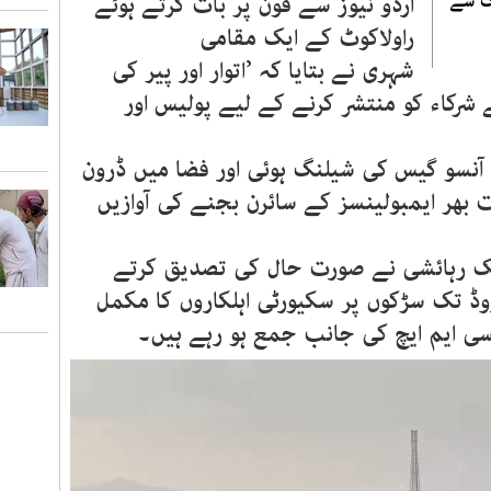
گ سے
اردو نیوز سے فون پر بات کرتے ہوئے
راولاکوٹ کے ایک مقامی
شہری نے بتایا کہ ’اتوار اور پیر کی
 شرکاء کو منتشر کرنے کے لیے پولیس اور
 آنسو گیس کی شیلنگ ہوئی اور فضا میں ڈرون
 بھر ایمبولینسز کے سائرن بجنے کی آوازیں
ایک رہائشی نے صورت حال کی تصدیق کرتے
 روڈ تک سڑکوں پر سکیورٹی اہلکاروں کا مکمل
 سی ایم ایچ کی جانب جمع ہو رہے ہیں۔