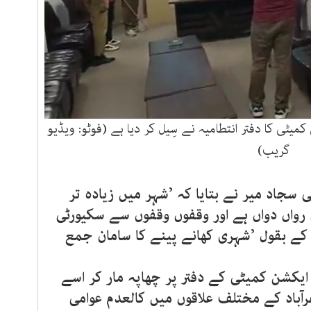
میٹی کا دفتر انتطامیہ نے سِیل کر دیا ہے (فوٹو: ویڈیو
گریب)
 سجاد میر نے بتایا کہ ’شہر میں زیادہ تر
 رواں دواں ہے اور وقفوں وقفوں سے سکیورٹی
 کے بقول ’شہری کھانے پینے کا سامان جمع
 ایکشن کمیٹی کے دفتر پر چھاپہ مار کر اسے
آباد کے مختلف علاقوں میں کالعدم عوامی