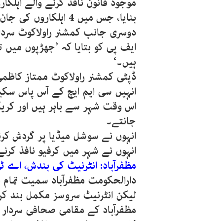
موجود قانون نافذ کرنے والے اہلک
بنایا، جس میں 4 اہلکاروں کی جان سے گئے جبکہ 23 زخمی ہوئے۔‘
دوسری جانب کمشنر راولاکوٹ سردا
ہیں۔‘
ڈپٹی کمشنر راولاکوٹ ممتاز کاظمی 
انہیں سی ایم ایچ کے آس پاس سکی
اس وقت شہر سے باہر ہیں اور کری
جانتے۔
انہوں نے سوشل میڈیا پر گردش کر
انہوں نے شہر میں کرفیو نافذ کرن
مظفرآباد: انٹرنیٹ کی بندش، اے ٹ
دارالحکومت مظفرآباد سمیت تمام 
لیکن انٹرنیٹ سروسز مکمل بند کر
مظفرآباد کے مقامی صحافی سردار ع