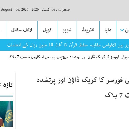
جمعرات ، 06 اگست ، 2026
|
, August 06, 2026
ٰ
دنیا
#ٹرینڈ
شوبز
کھیل
لائف سٹائل
م
وامی مقابلہ حفظ قرآن کا آغاز، 10 ملین ریال کے انعامات
ٹی فورسز کا کریک ڈاؤن اور پرتشدد جھڑپیں، پولیس اہلکاروں سمیت 7 ہلاک
 فورسز کا کریک ڈاؤن اور پرتشدد
تازہ 
اک