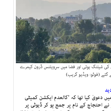
س کی شیلنگ ہوئی اور فضا میں سرویلنس ڈرون کیمرے
ے گئے (فوٹو: ویڈیو گریب)
ید
میں دعویٰ کیا تھا کہ ’کالعدم ایکشن کمیٹی
ے احتجاج کے نام پر جمع ہو کر ڈیوٹی پر