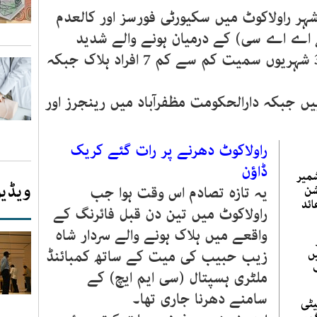
seconds
Volume
شہر راولاکوٹ میں سکیورٹی فورسز اور کالعدم
90%
اے اے سی) کے درمیان ہونے والے شدید
تصادم میں 4 پولیس اہلکاروں اور 3 شہریوں سمیت کم سے کم 7 افراد ہلاک جبکہ
 جبکہ دارالحکومت مظفرآباد میں رینجرز اور
راولاکوٹ دھرنے پر رات گئے کریک
ڈاؤن
شمیر
ویڈیو
شن
یہ تازہ تصادم اس وقت ہوا جب
ائد
راولاکوٹ میں تین دن قبل فائرنگ کے
واقعے میں ہلاک ہونے والے سردار شاہ
ں
زیب حبیب کی میت کے ساتھ کمبائنڈ
ملٹری ہسپتال (سی ایم ایچ) کے
سامنے دھرنا جاری تھا۔
یٹی