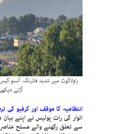
راولاکوٹ میں شدید فائرنگ، آنسو گی
اُڑتے دیکھ
انتظامیہ کا موقف اور کرفیو کی ترد
اتوار کی رات پولیس نے اپنے بیان 
سے تعلق رکھنے والے مسلح عناصر ن