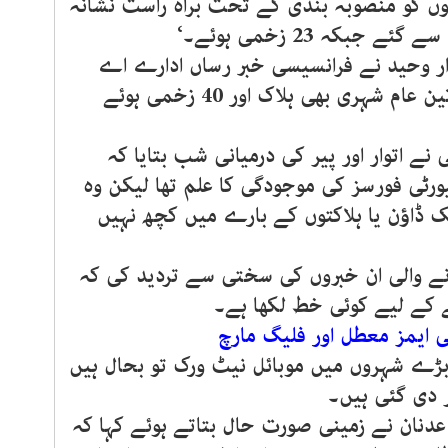
اروں کو منصوبہ بندی کے تحت براہ راست نشانہ
ر وحید نے فرانسیسی خبر رساں ادارے اے
ایف پی کو بتایا کہ ’جھڑپوں میں تین عام شہری بھی ہلاک اور 40 زخمی ہوئے
نے اتوار اور پیر کی درمیانی شب بتایا کہ
ورٹی فورسز کی موجودگی کا علم تھا لیکن وہ
ک ڈاؤن یا ہلاکتوں کے بارے میں کچھ نہیں
نے والی ان خبروں کی سختی سے تردید کی کہ
ے کے لیے کوئی خط لکھا ہے۔
ی ایمز معطل اور فلیگ مارچ
بڑے شہروں میں موبائل نیٹ ورک تو بحال ہیں
 دی گئی ہیں۔
دنان نے زمینی صورت حال بتاتے ہوئے کہا کہ