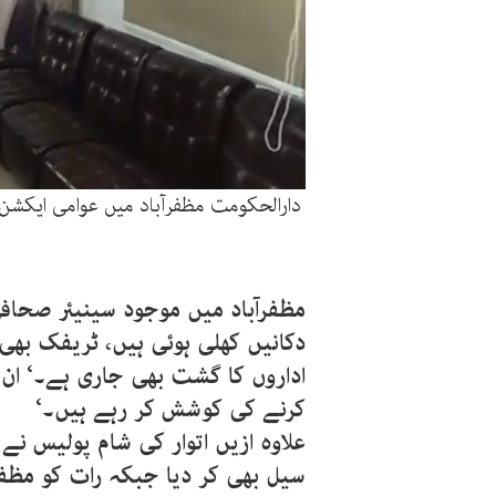
دارالحکومت مظفرآباد میں عوامی ایکشن ک
مظفرآباد میں موجود سینیئر صحافی
دکانیں کھلی ہوئی ہیں، ٹریفک بھی
اداروں کا گشت بھی جاری ہے۔‘ ان
کرنے کی کوشش کر رہے ہیں۔‘
علاوہ ازیں اتوار کی شام پولیس نے
سیل بھی کر دیا جبکہ رات کو مظفر