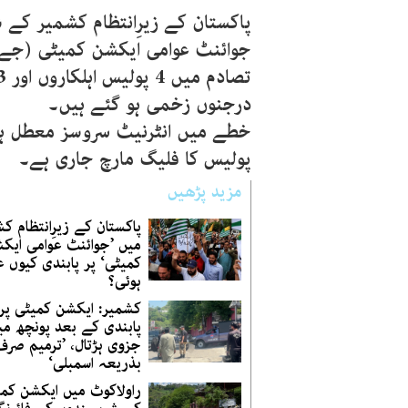
پاکستان کے زیرِانتظام کشمیر کے 
جوائنٹ عوامی ایکشن کمیٹی (جے 
درجنوں زخمی ہو گئے ہیں۔
خطے میں انٹرنیٹ سروسز معطل ہیں
پولیس کا فلیگ مارچ جاری ہے۔
مزید پڑھیں
پاکستان کے زیرِانتظام ک
میں ’جوائنٹ عوامی ایک
کمیٹی‘ پر پابندی کیوں ع
ہوئی؟
کشمیر: ایکشن کمیٹی پر
پابندی کے بعد پونچھ می
جزوی ہڑتال، ’ترمیم صرف
بذریعہ اسمبلی‘
راولاکوٹ میں ایکشن کم