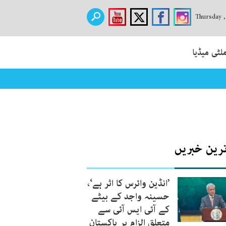
Thursday 
لٹی میڈیا
ترین خبریں
’انڈین وائرس کا اثر ہے‘،
حسینہ واجد کے بیٹے
کے آئی ایس آئی سے
متعلق الزام پر پاکستان