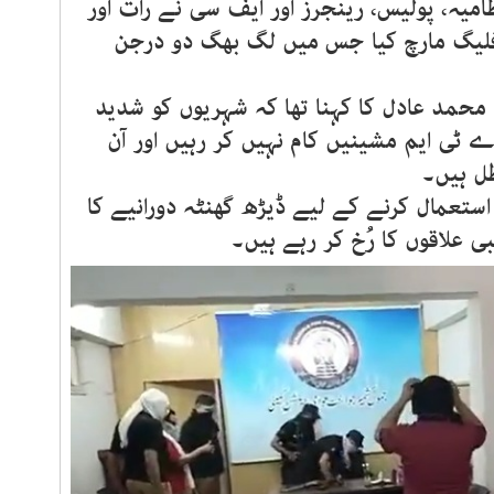
 نافذ ہے۔ انتظامیہ، پولیس، رینجرز اور ایف سی نے رات اور
لیگ مارچ کیا جس میں لگ بھگ دو درجن
محمد عادل کا کہنا تھا کہ شہریوں کو شدید
ے ٹی ایم مشینیں کام نہیں کر رہیں اور آن
طل ہیں۔
ستعمال کرنے کے لیے ڈیڑھ گھنٹہ دورانیے کا
 علاقوں کا رُخ کر رہے ہیں۔