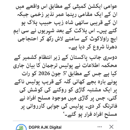
عوامی ایکشن کمیٹی کے مطابق اس واقعے میں
ان کے ایک مقامی رہنما عمر نذیر زخمی جبکہ
ان کے قریبی ساتھی شاہ زیب حبیب ہلاک ہو
گئے ہیں۔ اس ہلاکت کے بعد شہریوں نے سی ایم
ایچ راولاکوٹ کے سامنے لاش رکھ کر احتجاجی
دھرنا شروع کر دیا ہے۔
دوسری جانب پاکستان کے زیر انتظام کشمیر کے
محکمہ اطلاعات نے پولیس ترجمان کا بیان جاری
کیا ہے جس کے مطابق ’5 جون 2026 کو رات
پونے بارہ بجے کھائی گلہ کے قریب پولیس ناکے
پر ایک مشتبہ گاڑی کو روکنے کی کوشش کی
گئی، جس پر گاڑی میں موجود مسلح افراد نے
فائرنگ کر دی۔ پولیس کی جوابی کارروائی پر
مسلح افراد فرار ہو گئے۔‘