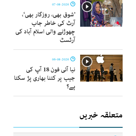
07-08-2026
’شوق بھی، روزگار بھی‘،
آرٹ کی خاطر جاب
چھوڑنے والی اسلام آباد کی
آرٹسٹ
06-08-2026
نیا آئی فون 18 آپ کی
جیب پر کتنا بھاری پڑ سکتا
ہے؟
متعلقہ خبریں