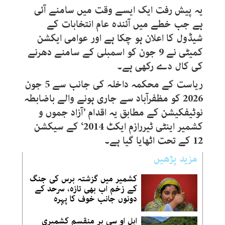
یہ پیش رفت ایک ایسے وقت میں سامنے آئی
ہے جب خطے میں آئندہ عام انتخابات کے
شیڈول کا اعلان ہو چکا ہے اور عوامی ایکشن
کمیٹی نے 9 جون کو اسمبلی کے سامنے دھرنے
کی کال دے رکھی ہے۔
ریاست کے محکمہ داخلہ کی جانب سے 5 جون
2026 کو مظفرآباد سے جاری ہونے والے باضابطہ
نوٹیفکیشن کے مطابق یہ اقدام ’آزاد جموں و
کشمیر اینٹی ٹیررازم ایکٹ 2014‘ کے سیکشن
12 کے تحت اٹھایا گیا ہے۔
مزید پڑھیں
کشمیر میں گزشتہ برس کی جنگ
کے زخم اب بھی تازہ، سرحد کے
دونوں جانب خوف کا پہرہ
ایل او سی پر منقسم کشمیری