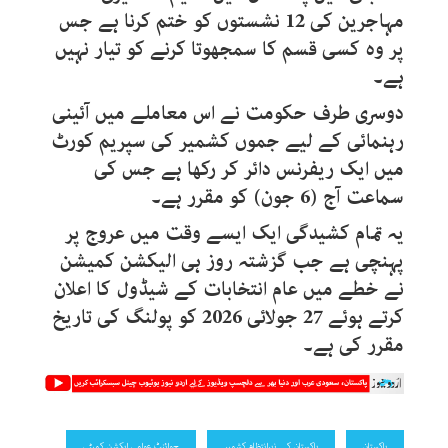
مہاجرین کی 12 نشستوں کو ختم کرنا ہے جس
پر وہ کسی قسم کا سمجھوتا کرنے کو تیار نہیں
ہے۔
دوسری طرف حکومت نے اس معاملے میں آئینی
رہنمائی کے لیے جموں کشمیر کی سپریم کورٹ
میں ایک ریفرنس دائر کر رکھا ہے جس کی
سماعت آج (6 جون) کو مقرر ہے۔
یہ تمام کشیدگی ایک ایسے وقت میں عروج پر
پہنچی ہے جب گزشتہ روز ہی الیکشن کمیشن
نے خطے میں عام انتخابات کے شیڈول کا اعلان
کرتے ہوئے 27 جولائی 2026 کو پولنگ کی تاریخ
مقرر کی ہے۔
پاکستان
پاکستان کے زیرانتظام کشمیر
جوائنٹ عوامی ایکشن کمیٹی