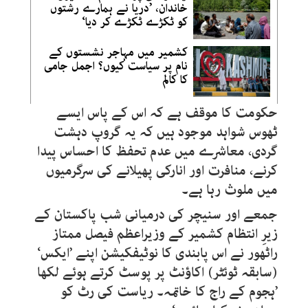
خاندان، ’دریا نے ہمارے رشتوں
کو ٹکڑے ٹکڑے کر دیا‘
کشمیر میں مہاجر نشستوں کے
نام پر سیاست کیوں؟ اجمل جامی
کا کالم
حکومت کا موقف ہے کہ اس کے پاس ایسے
ٹھوس شواہد موجود ہیں کہ یہ گروپ دہشت
گردی، معاشرے میں عدم تحفظ کا احساس پیدا
کرنے، منافرت اور انارکی پھیلانے کی سرگرمیوں
میں ملوث رہا ہے۔
جمعے اور سنیچر کی درمیانی شب پاکستان کے
زیرِ انتظام کشمیر کے وزیراعظم فیصل ممتاز
راٹھور نے اس پابندی کا نوٹیفکیشن اپنے ’ایکس‘
(سابقہ ٹوئٹر) اکاؤنٹ پر پوسٹ کرتے ہوئے لکھا
’ہجوم کے راج کا خاتمہ۔ ریاست کی رٹ کو