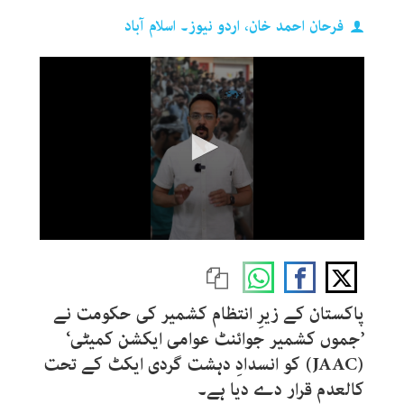
فرحان احمد خان، اردو نیوز۔ اسلام آباد
0
seconds
of
2
minutes,
پاکستان کے زیرِ انتظام کشمیر کی حکومت نے
24
seconds
’جموں کشمیر جوائنٹ عوامی ایکشن کمیٹی‘
(JAAC) کو انسدادِ دہشت گردی ایکٹ کے تحت
کالعدم قرار دے دیا ہے۔