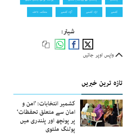
کشمیر
ازاد کشمیر
آزاد کشمیر
محکمہ داخلہ
شیئر:
واپس اوپر جائیں
تازہ ترین خبریں
کشمیر انتخابات: ’امن و
امان سے متعلق تحفظات‘
پر پونچھ اور پلندری میں
پولنگ ملتوی