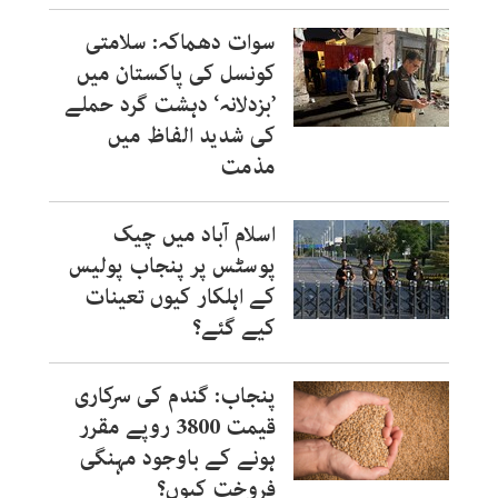
سوات دھماکہ: سلامتی
کونسل کی پاکستان میں
’بزدلانہ‘ دہشت گرد حملے
کی شدید الفاظ میں
مذمت
اسلام آباد میں چیک
پوسٹس پر پنجاب پولیس
کے اہلکار کیوں تعینات
کیے گئے؟
پنجاب: گندم کی سرکاری
قیمت 3800 روپے مقرر
ہونے کے باوجود مہنگی
فروخت کیوں؟