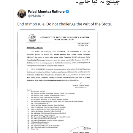
چیلنج نہ کیا جائے۔‘