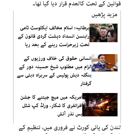
قوانین کے تحت کالعدم قرار دیا گیا تھا۔
مزید پڑھیں
برطانیہ: اسلام مخالف ایکٹوسٹ ٹامی
رابنسن انسداد دہشت گردی قانون کے
تحت زیرحراست رہنے کے بعد رہا
انسانی حقوق کی خلاف ورزیوں کے
الزام میں مطلوب شیخ حسینہ دور کے
بنگلہ دیش پولیس کے سربراہ دبئی سے
گرفتار
امریکہ میں میچ جیتنے کا جشن
افراتفری کا شکار، ورلڈ کپ شٹل
بس نذر آتش
لندن کی ہائی کورٹ نے فروری میں، تنظیم کے