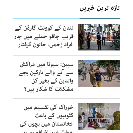
تازہ ترین خبریں
لندن کے کوونٹ گارڈن کے
قریب چاقو حملے میں چار
افراد زخمی، خاتون گرفتار
سپین: سیوتا میں مراکش
سے آنے والے تارکین بچے
والدین کے بغیر کن
مشکلات کا شکار ہیں؟
خوراک کی تقسیم میں
کٹوتیوں کے باعث
افغانستان میں بچوں کی
اموات میں اضافہ ہو رہا