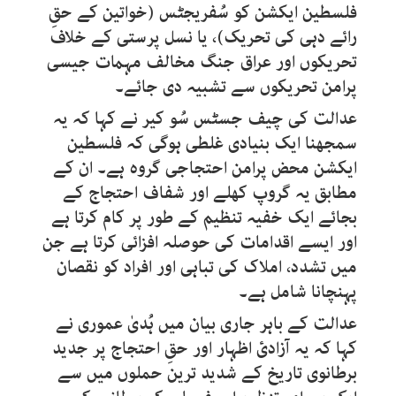
فلسطین ایکشن کو سُفریجٹس (خواتین کے حقِ
رائے دہی کی تحریک)، یا نسل پرستی کے خلاف
تحریکوں اور عراق جنگ مخالف مہمات جیسی
پرامن تحریکوں سے تشبیہ دی جائے۔
عدالت کی چیف جسٹس سُو کیر نے کہا کہ یہ
سمجھنا ایک بنیادی غلطی ہوگی کہ فلسطین
ایکشن محض پرامن احتجاجی گروہ ہے۔ ان کے
مطابق یہ گروپ کھلے اور شفاف احتجاج کے
بجائے ایک خفیہ تنظیم کے طور پر کام کرتا ہے
اور ایسے اقدامات کی حوصلہ افزائی کرتا ہے جن
میں تشدد، املاک کی تباہی اور افراد کو نقصان
پہنچانا شامل ہے۔
عدالت کے باہر جاری بیان میں ہُدیٰ عموری نے
کہا کہ یہ آزادیٔ اظہار اور حقِ احتجاج پر جدید
برطانوی تاریخ کے شدید ترین حملوں میں سے