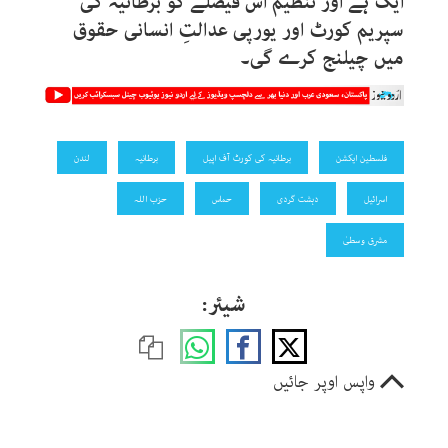
ایک ہے اور تنظیم اس فیصلے کو برطانیہ کی
سپریم کورٹ اور یورپی عدالتِ انسانی حقوق
میں چیلنج کرے گی۔
فلسطین ایکشن
برطانیہ کی کورٹ آف اپیل
برطانیہ
لندن
اسرائیل
دہشت گردی
حماس
حزب اللہ
مشرق وسطیٰ
شیئر:
واپس اوپر جائیں