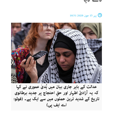
پیر 15 جون 2026 16:51
عدالت کے باہر جاری بیان میں ہُدیٰ عموری نے کہا
کہ یہ آزادیٔ اظہار اور حقِ احتجاج پر جدید برطانوی
تاریخ کے شدید ترین حملوں میں سے ایک ہے۔ (فوٹو:
اے ایف پی)