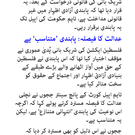
شریک بانی کی قانونی درخواست کے بعد، یہ
قرار دیا تھا کہ پابندی آزادی اظہار میں غیر
قانونی مداخلت ہے، تاہم حکومت کی اپیل تک
یہ پابندی برقرار رہی۔
عدالت کا فیصلہ: پابندی ’متناسب‘ ہے
فلسطین ایکشن کی شریک بانی ہُدیٰ عموری نے
مؤقف اختیار کیا تھا کہ اس پابندی نے فلسطین
کے حق میں آواز اٹھانے والے بڑے طبقے کے
بنیادی آزادیٔ اظہار اور اجتماع کے حقوق کو
سخت متاثر کیا ہے۔
تاہم اپیل کورٹ کے پانچ سینئر ججوں نے نچلی
عدالت کا فیصلہ مسترد کرتے ہوئے کہا کہ اگرچہ
اس نوعیت کی پابندی ’انتہائی متنازع‘ ہے، لیکن
یہ متناسب ہے۔
ججوں نے اس دلیل کو بھی مسترد کر دیا کہ