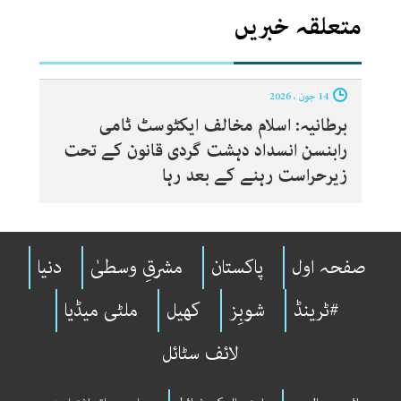
متعلقہ خبریں
14 جون ، 2026
برطانیہ: اسلام مخالف ایکٹوسٹ ٹامی
رابنسن انسداد دہشت گردی قانون کے تحت
زیرحراست رہنے کے بعد رہا
صفحہ اول
پاکستان
مشرقِ وسطیٰ
دنیا
#ٹرینڈ
شوبِز
کھیل
ملٹی میڈیا
لائف سٹائل