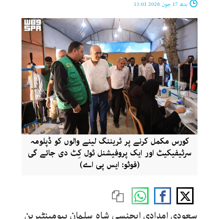
بدھ 17 جون 2026 11:01
کورس مکمل کرنے پر ٹریننگ لینے والوں کو ڈپلومہ
سرٹیفیکیٹ اور ایک پروفیشنل ٹول کِٹ دی جائے گی
(فوٹو: ایس پی اے)
سعودی امدادی ایجنسی شاہ سلمان ہیومینٹیرین