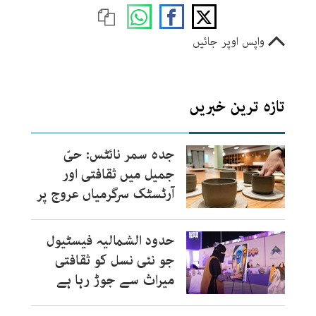
واپس اوپر جائیں
تازہ ترین خبریں
جدہ سمر نائٹس: حیّ
جمیل میں ثقافتی اور
آرٹسٹک سرگرمیاں عروج پر
حدود الشمالیہ فیسٹیول
جو نئی نسل کو ثقافتی
میراث سے جوڑ رہا ہے