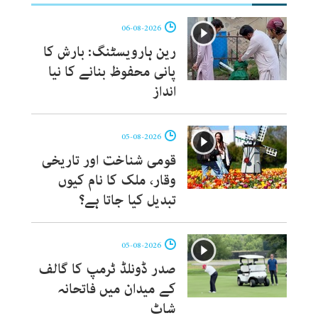
06-08-2026
رین ہارویسٹنگ: بارش کا
پانی محفوظ بنانے کا نیا
انداز
05-08-2026
قومی شناخت اور تاریخی
وقار، ملک کا نام کیوں
تبدیل کیا جاتا ہے؟
05-08-2026
صدر ڈونلڈ ٹرمپ کا گالف
کے میدان میں فاتحانہ
شاٹ