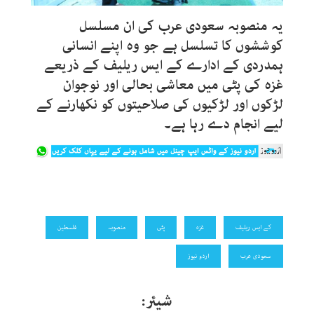
یہ منصوبہ سعودی عرب کی ان مسلسل
کوششوں کا تسلسل ہے جو وہ اپنے انسانی
ہمدردی کے ادارے کے ایس ریلیف کے ذریعے
غزہ کی پٹی میں معاشی بحالی اور نوجوان
لڑکوں اور لڑکیوں کی صلاحیتوں کو نکھارنے کے
لیے انجام دے رہا ہے۔
کے ایس ریلیف
غزہ
پٹی
منصوبہ
فلسطین
سعودی عرب
اردو نیوز
شیئر: