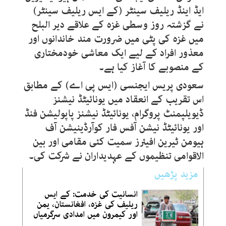
ایڈ اینڈ ریلیف سینٹر (کے ایس ریلیف سینٹر)
نے گزشتہ روز وسطی غزہ کے علاقے دیر البلح
میں غزہ کی پٹی میں ضرورت مند خاندانوں اور
معذور افراد کے لیے ایک معاشی خودمختاری
کے منصوبے کا آغاز کیا ہے۔
سعودی پریس ایجنسی (ایس پی اے) کے مطابق
اس تقریب کے انعقاد میں یونائیٹڈ نیشنز
ڈیویلپمنٹ پروگرام، یونائیٹڈ نیشنز پاپولیشن فنڈ
اور یونائیٹڈ نیشن آفس فار کوآرڈینیشن آف
ہیومن ٹیرین افیئرز سمیت کئی مقامی اور بین
الاقوامی تنظیموں کے عہدیداران نے شرکت کی۔
مزید پڑھیں
انسانیت کی خدمت: کے ایس
ریلیف کی غزہ، افغانستان، یمن
اور کیمرون میں امدادی سرگرمیاں