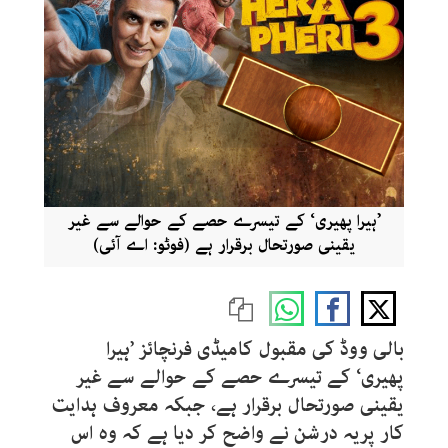
’ہیرا پھیری‘ کے تیسرے حصے کے حوالے سے غیر
یقینی صورتحال برقرار ہے (فوٹو: اے آئی)
بالی ووڈ کی مقبول کامیڈی فرنچائز ’ہیرا
پھیری‘ کے تیسرے حصے کے حوالے سے غیر
یقینی صورتحال برقرار ہے، جبکہ معروف ہدایت
کار پریہ درشن نے واضح کر دیا ہے کہ وہ اس