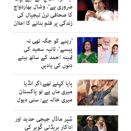
ضروری ہے‘، وشال بھاردواج
کا صحافی ترن تیجپال کی
زندگی پر فلم بنانے کا اعلان
’رہنے کو جگہ تھی نہ
پیسے‘، ثانیہ سعید کی
ثمینہ احمد کے ساتھ بیتے
دنوں کی یادیں
پاپا کہتے تھے،اگر انڈیا
میری ماں ہے تو پاکستان
میری خالہ ہے: سنی دیول
سُپر ماڈل جیجی حدید اور
اداکار بریڈلی کُوپر کی