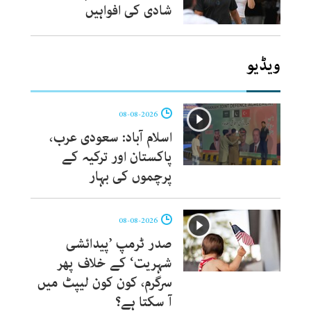
شادی کی افواہیں
ویڈیو
08-08-2026
اسلام آباد: سعودی عرب،
پاکستان اور ترکیہ کے
پرچموں کی بہار
08-08-2026
صدر ٹرمپ ’پیدائشی
شہریت‘ کے خلاف پھر
سرگرم، کون کون لیپٹ میں
آ سکتا ہے؟