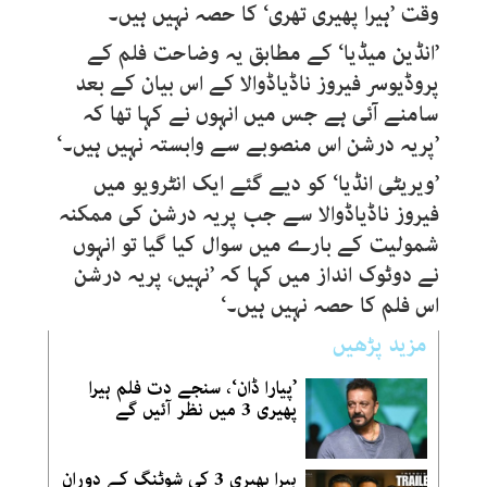
وقت ’ہیرا پھیری تھری‘ کا حصہ نہیں ہیں۔
’انڈین میڈیا‘ کے مطابق یہ وضاحت فلم کے
پروڈیوسر فیروز ناڈیاڈوالا کے اس بیان کے بعد
سامنے آئی ہے جس میں انہوں نے کہا تھا کہ
’پریہ درشن اس منصوبے سے وابستہ نہیں ہیں۔‘
’ویریٹی انڈیا‘ کو دیے گئے ایک انٹرویو میں
فیروز ناڈیاڈوالا سے جب پریہ درشن کی ممکنہ
شمولیت کے بارے میں سوال کیا گیا تو انہوں
نے دوٹوک انداز میں کہا کہ ’نہیں، پریہ درشن
اس فلم کا حصہ نہیں ہیں۔‘
مزید پڑھیں
’پیارا ڈان‘، سنجے دت فلم ہیرا
پھیری 3 میں نظر آئیں گے
ہیرا پھیری 3 کی شوٹنگ کے دوران