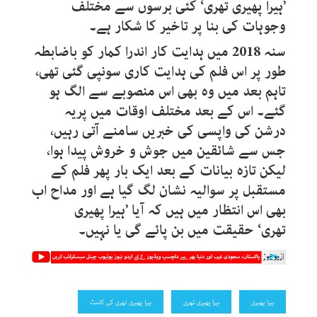
’ہیرا پھیری تھری‘ کئی برسوں سے مختلف
وجوہات کی بنا پر تاخیر کا شکار ہے۔
سنہ 2018 میں ہدایت کار اندرا کمار کو باضابطہ
طور پر اس فلم کی ہدایت کاری سونپی گئی تھی،
تاہم بعد میں وہ بھی اس منصوبے سے الگ ہو
گئے۔ اس کے بعد مختلف اوقات میں پریہ
درشن کی واپسی کی خبریں سامنے آتی رہیں،
جس سے شائقین میں جوش و خروش پیدا ہوا،
لیکن تازہ بیانات کے بعد ایک بار پھر فلم کے
مستقبل پر سوالیہ نشان لگ گیا ہے اور مداح اب
بھی اس انتظار میں ہیں کہ آیا ’ہیرا پھیری
تھری‘ حقیقت میں بن پائے گی یا نہیں۔
ہیرا پھیری
ہیرا پھیری تھری
ہیرا پھیری تھری کی کاسٹ