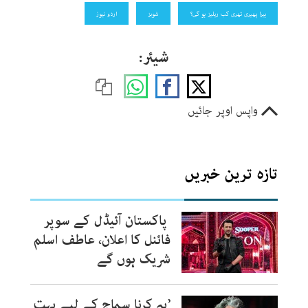
ہیرا پھیری تھری کب ریلیز ہو گی؟
شوبز
اردو نیوز
شیئر:
واپس اوپر جائیں
تازہ ترین خبریں
پاکستان آئیڈل کے سوپر
فائنل کا اعلان، عاطف اسلم
شریک ہوں گے
’یہ کرنا سماج کے لیے بہت