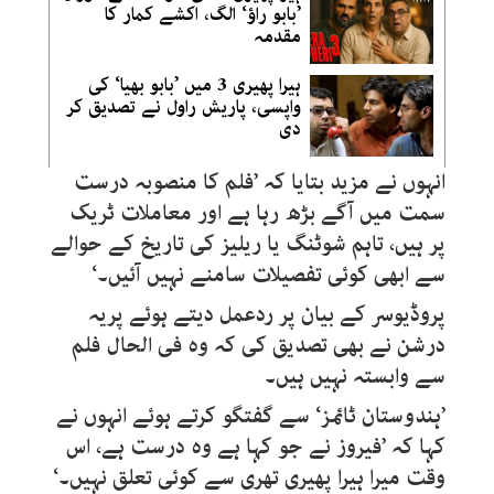
’بابو راؤ‘ الگ، اکشے کمار کا
مقدمہ
ہیرا پھیری 3 میں ’بابو بھیا‘ کی
واپسی، پاریش راول نے تصدیق کر
دی
انہوں نے مزید بتایا کہ ’فلم کا منصوبہ درست
سمت میں آگے بڑھ رہا ہے اور معاملات ٹریک
پر ہیں، تاہم شوٹنگ یا ریلیز کی تاریخ کے حوالے
سے ابھی کوئی تفصیلات سامنے نہیں آئیں۔‘
پروڈیوسر کے بیان پر ردعمل دیتے ہوئے پریہ
درشن نے بھی تصدیق کی کہ وہ فی الحال فلم
سے وابستہ نہیں ہیں۔
’ہندوستان ٹائمز‘ سے گفتگو کرتے ہوئے انہوں نے
کہا کہ ’فیروز نے جو کہا ہے وہ درست ہے، اس
وقت میرا ہیرا پھیری تھری سے کوئی تعلق نہیں۔‘