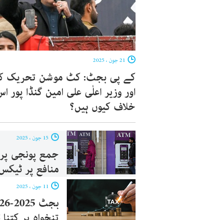
21 جون ، 2025
کے پی بجٹ: کٹ موشن تحریک کی
اور وزیر اعلٰی علی امین گنڈا پور ا
خلاف کیوں ہیں؟
15 جون ، 2025
جمع پونجی پر 
منافع پر ٹیکس
11 جون ، 2025
تنخواہ پر کتنا