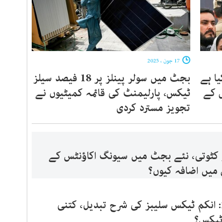
17 جون ، 2025
ا ہے
بجٹ میں سولر پینلز پر 18 فیصد سیلز
س کے
ٹیکس، پارلیمنٹ کی قائمہ کمیٹیوں نے
تجویز مسترد کردی
کٹوتی، نئے بجٹ میں سیونگ اکاؤنٹس کے
 میں اضافہ کیوں؟
بجٹ 2025-26: انکم ٹیکس سلیبز کی شرح تبدیل، کتنی
 ٹیکس؟