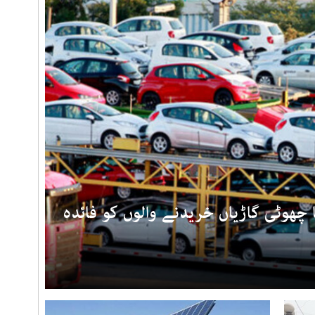
 چھوٹی گاڑیاں خریدنے والوں کو فائدہ