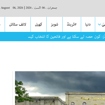
جمعرات ، 06 اگست ، 2026
|
, August 06, 2026
ٰ
دنیا
#ٹرینڈ
شوبز
کھیل
لائف سٹائل
م
رڈز: کون حصہ لے سکتا ہے اور فاتحین کا انتخاب کیسے ہوگا؟