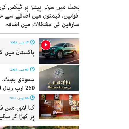
بجٹ میں سولر پینلز پر ٹیکس کی
افواہیں، قیمتوں میں اضافے سے عا
صارفین کی مشکلات میں اضافہ
17 مئی ، 2026
پاکستان میں ک
05 مئی ، 2026
260 ارب ریال آمدنی
06 نومبر ، 2025
کیا لاہور میں 
پر کھڑا کر سکے