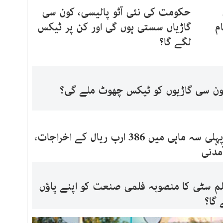
حکومت کی نئی آٹو پالیسی، کون سی
م
گاڑیاں سستی ہوں گی اور کن پر ٹیکس
لگے گا؟
ون سی گاڑیوں کو ٹیکس چھوٹ ملے گی؟
سعودی بجٹ: پہلی سہ ماہی میں 386 ارب ریال کے اخراجات،
فلم سٹی کا منصوبہ فلمی صنعت کو اپنے پاؤں
 گا؟