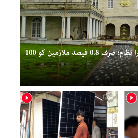
پنجاب میں تنخواہوں کا دوہرا نظام: صرف 0.8 فیصد ملازمین کو 100