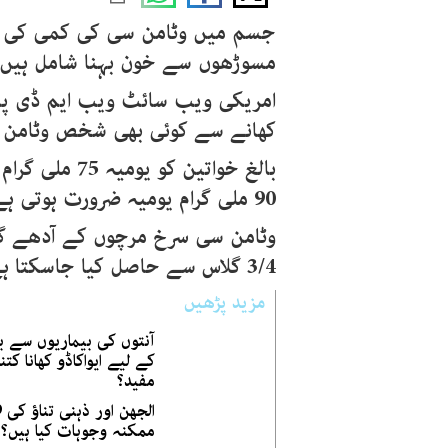
جسم میں وٹامن سی کی کمی کی چند
مسوڑھوں سے خون بہنا شامل ہیں
امریکی ویب سائٹ ویب ایم ڈی پر 
کھانے سے کوئی بھی شخص وٹامن س
بالغ خواتین ک
90 ملی گرام یومیہ ضرورت ہوتی ہے۔
وٹامن سی سرخ مرچوں کے آدھے گل
3/4 گلاس سے حاصل کیا جاسکتا ہے۔
مزید پڑھیں
آنتوں کی بیماریوں سے 
کے لیے ایواکاڈو کھانا کتنا
مفید؟
الجھن ا
ممکنہ وجوہات کیا ہیں؟