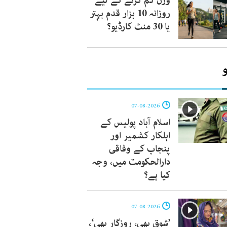
وزن کم کرنے کے لیے
روزانہ 10 ہزار قدم بہتر
یا 30 منٹ کارڈیو؟
07-08-2026
اسلام آباد پولیس کے
اہلکار کشمیر اور
پنجاب کے وفاقی
دارالحکومت میں، وجہ
کیا ہے؟
07-08-2026
’شوق بھی، روزگار بھی‘،