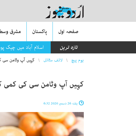
صفحہ اول
پاکستان
مشرق وسطی
تازہ ترین
اسلام آباد میں چیک پو
You are here
ہوم پیچ
لائف سٹائل
کہیں آپ وٹامن سی کی
کہیں آپ وٹامن سی کی کمی کا
ہفتہ 26 دسمبر 2020 6:32