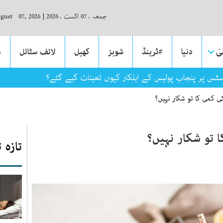
جمعہ ، 07 اگست ، 2026
|
ugust 07, 2026
ٰ
دنیا
#ٹرینڈ
شوبز
کھیل
لائف سٹائل
م
سٹس پر پنجاب پولیس کے اہلکار کیوں تعینات کیے گئے؟
 کمی کا تو شکار نہیں؟
 تو شکار نہیں؟
تازہ 