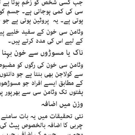
جب کسی شخص کو زخم ہوتا ہے ت
سی کی کمی ہوجاتی ہے۔ جسم کو 
ہوتی ہے۔ یہ پروٹین ہوتی ہے جو ج
وٹامن سی خون کے سفید خلیے پید
کے لیے اس کی مدد کرتے ہیں۔
ناک
یا
مسوڑوں
سے
خون
بہنا
وٹامن سی خون کی رگوں کو مضبوط 
سے کولاجن بھی بنتا ہے جو دانتو
کے مطابق ایسے افراد جو مسوڑھوں
ہفتوں تک وٹامن سی سے بھرپور پ
وزن
میں
اضافہ
نئی تحقیقات میں یہ بات سامنے 
چربی کا اضافہ بالخصوص پیٹ کی 
وجہ سے جسم کی اضافی چربی پگ