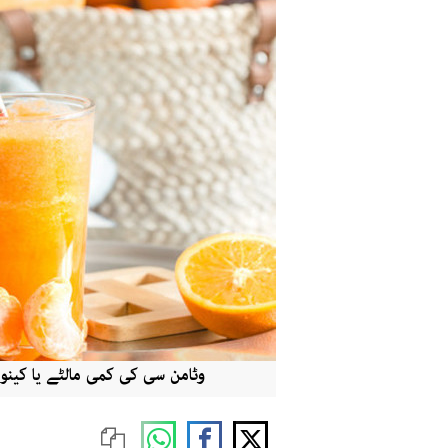
وٹامن سی کی کمی مالٹے یا کی