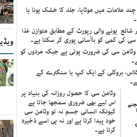
 علامات میں موٹاپا، جلد کا خشک ہونا یا
۔
شائع ہونے والی رپورٹ کے مطابق متوازن غذا
ی کی کمی کو باآسانی پوری کر سکتا ہے۔
ویڈیو
و یومیہ 75 ملی گرام وٹامن سی کی ضرورت ہوتی ہے جبکہ مردوں کو
اس، بروکلی کے ایک کپ یا سنگترے کے
وٹامن سی کا حصول روزانہ کی بنیاد پر
اس لیے بھی ضروری سمجھا جاتا ہے
بچنے
کیونکہ انسانی جسم نہ تو وٹامن سی
خود پیدا کرتا ہے اور نہ ہی اسے ذخیرہ
ور ذہنی تناؤ کی 9
کرتا ہے۔