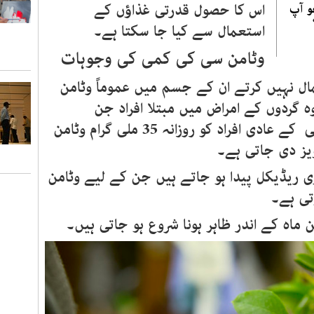
اس کا حصول قدرتی غذاؤں کے
و آپ
استعمال سے کیا جا سکتا ہے۔
وٹامن سی کی کمی کی وجوہات
مال نہیں کرتے ان کے جسم میں عموماً وٹامن
 گردوں کے امراض میں مبتلا افراد جن
کا ڈائیلاسز چل رہا ہو یا تمباکو نوشی کے عادی افراد کو روزانہ 35 ملی گرام وٹامن
یز دی جاتی ہے۔
 ریڈیکل پیدا ہو جاتے ہیں جن کے لیے وٹامن
تی ہے۔
اہ کے اندر ظاہر ہونا شروع ہو جاتی ہیں۔