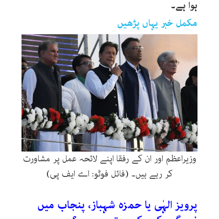
ہوا ہے۔
مکمل خبر یہاں پڑھیں
وزیراعظم اور ان کے رفقا اپنے لائحہ عمل پر مشاورت
کر رہے ہیں۔ (فائل فوٹو: اے ایف پی)
پرویز الہٰی یا حمزہ شہباز، پنجاب میں