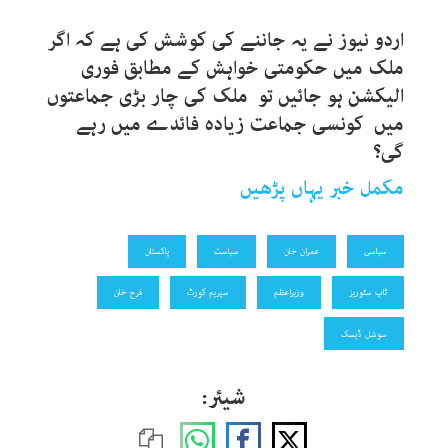
اردو نیوز نے یہ جاننے کی کوشش کی ہے کہ اگر
ملک میں حکومتی خواہش کے مطابق فوری
الیکشن ہو جائیں تو ملک کی چار بڑی جماعتوں
میں کونسی جماعت زیادہ فائدے میں رہے
گی؟
مکمل خبر یہاں پڑھیں
سیاسی
عمران خان
سیاست
پاکستان
ٹاپ سٹوریز
وزیراعظم
سپریم کورٹ
فرح خان
سوشل ڈیسک
شیئر: