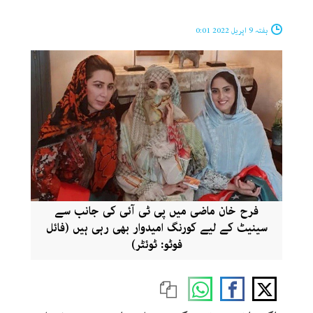
ہفتہ 9 اپریل 2022 0:01
فرح خان ماضی میں پی ٹی آئی کی جانب سے
سینیٹ کے لیے کورنگ امیدوار بھی رہی ہیں (فائل
فوٹو: ٹوئٹر)