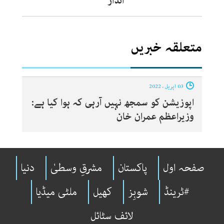
انداز
متعلقہ خبریں
03 اپریل ، 2022
اپوزیشن کو سمجھ نہیں آرہی کہ ہوا کیا ہے:
وزیراعظم عمران خان
صفحہ اول
پاکستان
مشرقِ وسطیٰ
دنیا
#ٹرینڈ
شوبِز
کھیل
ملٹی میڈیا
لائف سٹائل