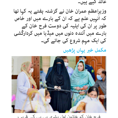
عائد کیے ہیں۔
وزیرِاعظم عمران خان نے گزشتہ ہفتے یہ کہا تھا
کہ انہیں علم ہے کہ ان کے بارے میں اور خاص
طور پر ان کی اہلیہ کی دوست فرح خان کے
بارے میں آئندہ دنوں میں میڈیا میں کردارکُشی
کی ایک مہم شروع کی جائے گی۔
مکمل خبر یہاں پڑھیں
فرح خان کو خاتون اول بشری بی بی کے قریب