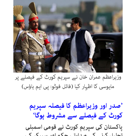
وزیراعظم عمران خان نے سپریم کورٹ کے فیصلے پر
مایوسی کا اظہار کیا (فائل فوٹو: پی ایم ہاؤس)
’صدر اور وزیراعظم کا فیصلہ سپریم
کورٹ کے فیصلے سے مشروط ہوگا‘
پاکستان کی سپریم کورٹ نے قومی اسمبلی
تحلیل کرنے کے صدارتی حکم اور سپیکر کی