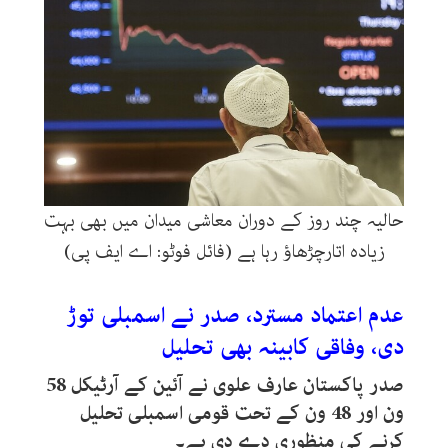
حالیہ چند روز کے دوران معاشی میدان میں بھی بہت
زیادہ اتارچڑھاؤ رہا ہے (فائل فوٹو: اے ایف پی)
عدم اعتماد مسترد، صدر نے اسمبلی توڑ
دی، وفاقی کابینہ بھی تحلیل
صدر پاکستان عارف علوی نے آئین کے آرٹیکل 58
ون اور 48 ون کے تحت قومی اسمبلی تحلیل
کرنے کی منظوری دے دی ہے۔