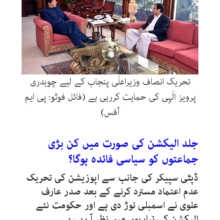
تحریک انصاف وزیراعلٰی پنجاب کے لیے چوہدری
پرویز الٰہی کی حمایت کررہی ہے (فائل فوٹو: پی ایم
آفس)
جلد الیکشن کی صورت میں کن بڑی
جماعتوں کو سیاسی فائدہ ہوگا؟
ڈپٹی سپیکر کی جانب سے اپوزیشن کی تحریک
عدم اعتماد مسترد کرنے کے بعد صدر عارف
علوی نے اسمبلی توڑ دی ہے اور حکومت نئے
الیکشن کی تیاریوں میں نظر آ رہی ہے۔