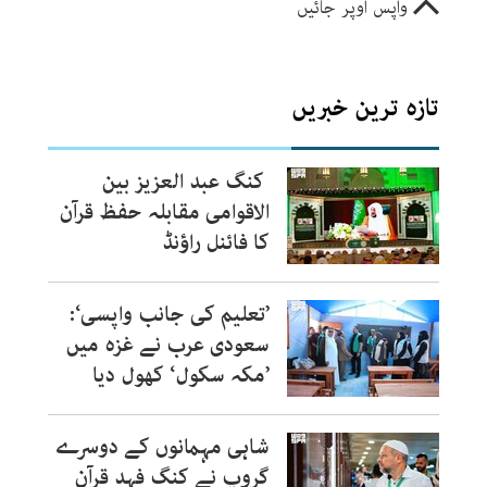
واپس اوپر جائیں
تازہ ترین خبریں
کنگ عبد العزیز بین
الاقوامی مقابلہ حفظ قرآن
کا فائنل راؤنڈ
’تعلیم کی جانب واپسی‘:
سعودی عرب نے غزہ میں
’مکہ سکول‘ کھول دیا
شاہی مہمانوں کے دوسرے
گروپ نے کنگ فہد قرآن