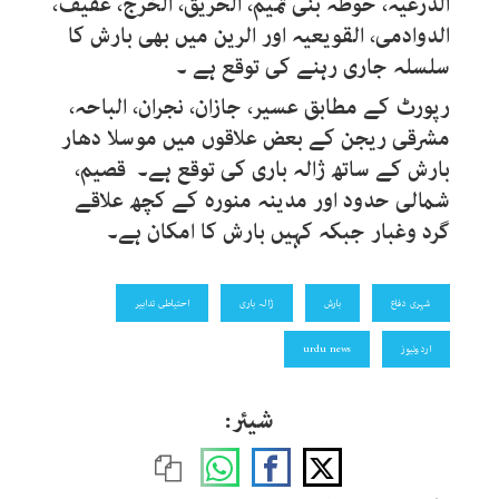
الدرعیہ، حوطہ بنی تمیم، الحریق، الخرج، عفیف،
الدوادمی، القویعیہ اور الرین میں بھی بارش کا
سلسلہ جاری رہنے کی توقع ہے ۔
رپورٹ کے مطابق عسیر، جازان، نجران، الباحہ،
مشرقی ریجن کے بعض علاقوں میں موسلا دھار
بارش کے ساتھ ژالہ باری کی توقع ہے۔ قصیم،
شمالی حدود اور مدینہ منورہ کے کچھ علاقے
گرد وغبار جبکہ کہیں بارش کا امکان ہے۔
شہری دفاع
بارش
ژالہ باری
احتیاطی تدابیر
اردونیوز
urdu news
شیئر: