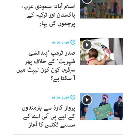
اسلام آباد: سعودی عرب،
پاکستان اور ترکیہ کے
پرچموں کی بہار
08-08-2026
صدر ٹرمپ ’پیدائشی
شہریت‘ کے خلاف پھر
سرگرم، کون کون لیپٹ میں
آ سکتا ہے؟
08-08-2026
پرواز کارڈ سے ہنرمندوں
کے لیے پی آئی اے کے
سستے ٹکٹس کا آغاز