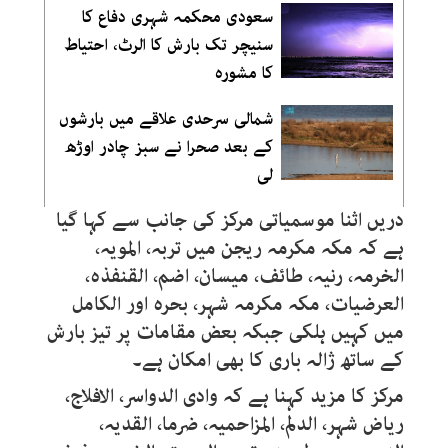
سعودی محکمہ شہری دفاع کا
سنیچر تک بارش کا الرٹ، احتیاط
کا مشورہ
شمالی سرحدی علاقے میں بارشوں
کے بعد صحرا نے سبز چادر اوڑھ
لی
دریں اثنا موسمیاتی مرکز کی جانب سے کہا گیا
ہے کہ مکہ مکرمہ ریجن میں تربہ، المویہ،
الخرمہ، رنیہ، طائف، میسان، اضم، القنفذہ،
العرضیات، مکہ مکرمہ شہر، بحرہ اور الکامل
میں کہیں ہلکی جبکہ بعض مقامات پر تیز بارش
کے ساتھ ژالہ باری کا بھی امکان ہے۔
مرکز کا مزید کہنا ہے کہ وادی الدواسر، الافلاج،
ریاض شہر، الدلم، المزاحمیہ، ضرما، القدیہ،