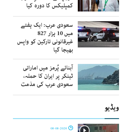
کمپلیکس کا دورہ کیا
سعودی عرب: ایک ہفتے
میں 10 ہزار 827
غیرقانونی تارکین کو واپس
بھیجا گیا
آبنائے ہُرمز میں اماراتی
ٹینکر پر ایران کا حملہ،
سعودی عرب کی مذمت
ویڈیو
08-08-2026