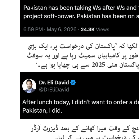
کھا کہ ’پاکستان کی درخواست پر، ایک بڑی
ور پر کامیابیاں سمیٹ رہا ہے اور یہ سوفٹ
ے ہی چھایا ہوا ہے۔‘
لنچ کے وقت میرا کھانے کے بعد ڈیزرٹ آرڈر
ن کی درخواست پر میں نے کر لیا۔