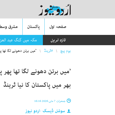
صفحہ اول
پاکستان
مشرق وسطی
تازہ ترین
مکہ میں کنگ عبد العزیز بین الاق
You are here
ہوم پیچ
#ٹرینڈ
’میں برتن دھونے لگا تھا پھ
’میں برتن دھونے لگا تھا پھر پ
بھر میں پاکستان کا نیا ٹرینڈ
جمعرات 7 مئی 2026 16:16
سوشل ڈیسک -اردو نیوز