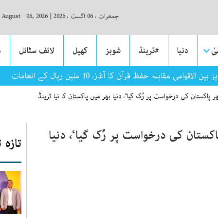
جمعرات ، 06 اگست ، 2026
|
, August 06, 2026
ٰ
دنیا
#ٹرینڈ
شوبز
کھیل
لائف سٹائل
م
وامی مقابلہ حفظ قرآن کا آغاز، 10 ملین ریال کے انعامات
ر پاکستان کی درخواست پر رُک گیا‘، دنیا بھر میں پاکستان کا نیا ٹرینڈ
اکستان کی درخواست پر رُک گیا‘، دنیا
تازہ 