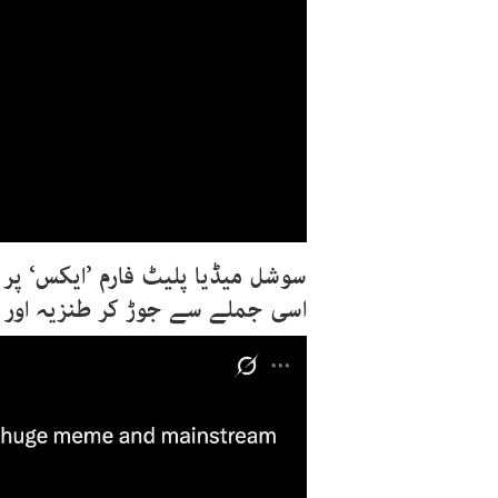
سوشل میڈیا پلیٹ فارم ’ایکس‘ پر ص
اسی جملے سے جوڑ کر طنزیہ اور م