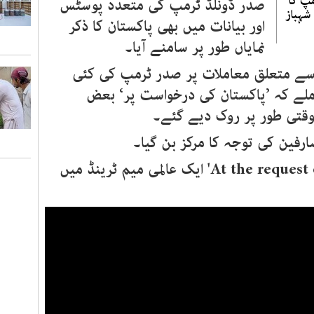
پ کا
صدر ڈونلڈ ٹرمپ کی متعدد پوسٹس
شہباز
اور بیانات میں بھی پاکستان کا ذکر
نمایاں طور پر سامنے آیا۔
 سے متعلق معاملات پر صدر ٹرمپ کی کئی
ملے کہ ’پاکستان کی درخواست پر‘ بعض
وقتی طور پر روک دیے گئے۔
رفین کی توجہ کا مرکز بن گیا۔
'At the request 
ایک عالمی میم ٹرینڈ میں