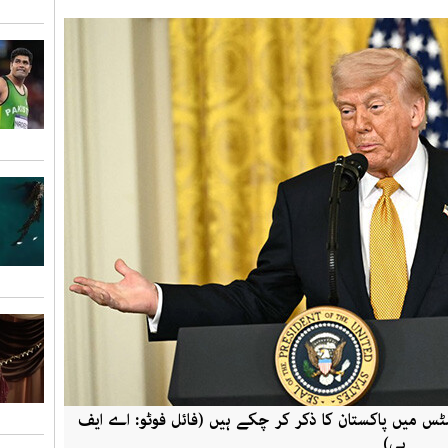
س میں پاکستان کا ذکر کر چکے ہیں (فائل فوٹو: اے ایف
پی)