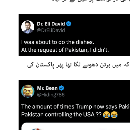
ہ میں برتن دھونے لگا تھا پھر پاکستان کی