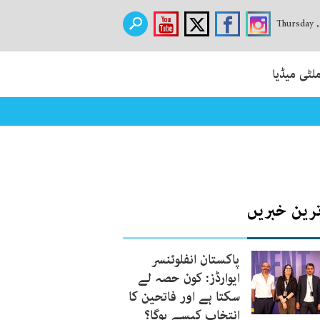
Thursday 
لٹی میڈیا
ترین خبریں
پاکستان انفلوئنسر
ایوارڈز: کون حصہ لے
سکتا ہے اور فاتحین کا
انتخاب کیسے ہوگا؟