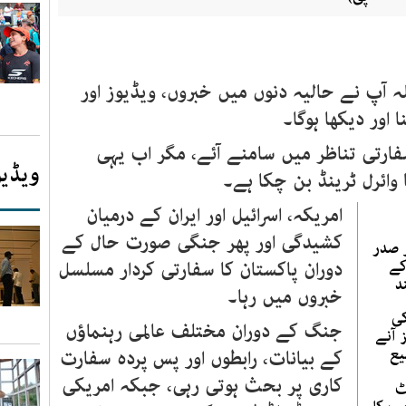
 آپ نے حالیہ دنوں میں خبروں، ویڈیوز اور
اور دیکھا ہوگا۔
فارتی تناظر میں سامنے آئے، مگر اب یہی
ویڈیو
وائرل ٹرینڈ بن چکا ہے۔
امریکہ، اسرائیل اور ایران کے درمیان
کشیدگی اور پھر جنگی صورت حال کے
 صدر
کے
دوران پاکستان کا سفارتی کردار مسلسل
د
خبروں میں رہا۔
کی
جنگ کے دوران مختلف عالمی رہنماؤں
آنے
یع
کے بیانات، رابطوں اور پس پردہ سفارت
کاری پر بحث ہوتی رہی، جبکہ امریکی
ٹ