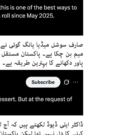
صارف سوشل میڈیا یانگ گوئی نے ل
میم بن چکا ہے۔ پاکستان مستقل ط
پاور دکھانے کا بہترین طریقہ ہے۔ پاکستان مئی 2025 س
ڈاکٹر ایلی ڈیوڈ لکھتے ہیں کہ آج 
کرنے کا دل نہیں تھا لیکن پاکستا