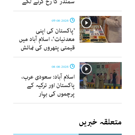
سمندر کا رخ کرنے لگے
09-08-2026
’پاکستان کی اپنی
معدنیات‘، اسلام آباد میں
قیمتی پتھروں کی نمائش
08-08-2026
اسلام آباد: سعودی عرب،
پاکستان اور ترکیہ کے
پرچموں کی بہار
متعلقہ خبریں