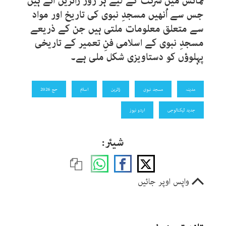
نمائش میں شرکت کے لیے ہر روز زائرین آتے ہیں
جس سے اُنھیں مسجدِ نبوی کی تاریخ اور مواد
سے متعلق معلومات ملتی ہیں جن کے ذریعے
مسجدِ نبوی کے اسلامی فنِ تعمیر کے تاریخی
پہلوؤں کو دستاویزی شکل ملی ہے۔
مدینہ
مسجد نبوی
زائرین
اسلام
حج 2026
جدید ٹیکنالوجی
اردو نیوز
شیئر:
واپس اوپر جائیں