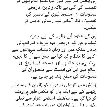
اِس نمائش کے لیے کئی انٹرایکٹیو سکرینوں کی
تنصیب کی گئی ہے تاکہ زائرین، تاریخی
معلومات اور مسجدِ نبوی کے تعمیر کی
تفصیلات تک آسانی سے رسائی حاصل کر
سکیں۔
اِس کے علاوہ آنے والوں کے لیے جدید
ٹیکنالوجی کے ذریعے حرم شریف کے انتہائی
نمایاں سنگِ میل اور وہاں دستیاب سہولتوں سے
آگاہی کا انتظام کیا گیا ہے جس سے اُن کا تجربہ
بہت بہتر ہو جاتا ہے اور مسجد کی تاریخ اور
اسلام میں اِس کی اہمیت سے متعلق اُن کی
معلومات کی سطح بلند ہو جاتی ہے۔
نمائش میں تاریخی نوادرات کو زائرین کے سامنے
رکھنے کے لیے ایک ہال کو مکمل طور پر وقف
کر دیا گیا ہے۔ مختلف اسلامی ادوار سے تعلق
رکھنے والے اِن نوادرات میں مسجدِ نبوی کے