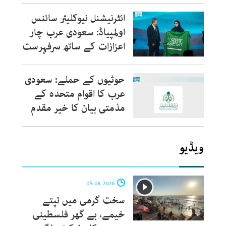
انٹرنیشنل نیوکلیئر سائنس
اولمپیاڈ: سعودی عرب چار
اعزازات کے ساتھ سرفہرست
حوثیوں کے حملے: سعودی
عرب کا اقوام متحدہ کے
مذمتی بیان کا خیر مقدم
ویڈیو
09-08-2026
سخت گرمی میں تپتے
خیمے، بے گھر فلسطینی