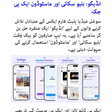
انڈیگو: بلیو سکائی اور ماسٹوڈون ایک ہی
جگہ
سوشل میڈیا پلیٹ فارم ایکس کے متبادل تلاش
کرنے والوں کے لیے ’انڈیگو‘ ایک منفرد حل بن
کر سامنے آیا ہے۔ یہ ایپ صارفین کو بیک وقت
’بلیو سکائی‘ اور ’ماسٹوڈون‘ استعمال کرنے کی
سہولت دیتی ہے۔
ایک ہی ٹائم لائن اور ایک ہی پوسٹ کے ذریعے