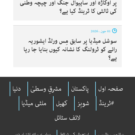
پر اوکاڑہ اور ساہیوال جنگ اور چیچہ وطنی
کی ثالثی کا ٹرینڈ کیا ہے؟
01 جون ، 2026
سوشل میڈیا پر سابق مِس ورلڈ ایشوریہ
رائے کو ٹرولنگ کا نشانہ کیوں بنایا جا رہا
ہے؟
صفحہ اول
پاکستان
مشرقِ وسطیٰ
دنیا
#ٹرینڈ
شوبِز
کھیل
ملٹی میڈیا
لائف سٹائل
پرائیوسی پالیسی
استعمال کی شرائط
ہمارے ساتھ اشتہار دیں۔