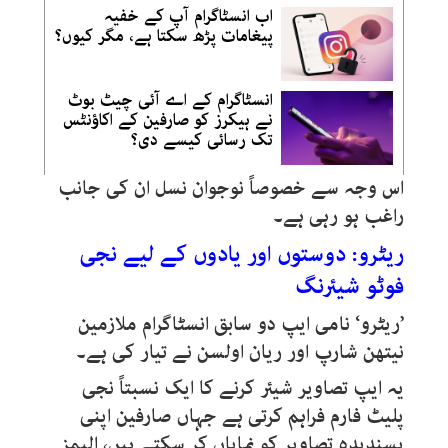
اب انسٹاگرام آپ کے خفیہ
پیغامات پڑھ سکتا ہے، مگر کیوں؟
انسٹاگرام کے اے آئی چیٹ بوٹ
نے ہیکرز کو صارفین کے اکاؤنٹس
تک رسائی کیسے دی؟
اس وجہ سے خصوصاً نوجوان نسل ان کی جانب
راغب ہو رہی ہے۔
ریٹرو: دوستوں اور یادوں کے لیے نجی
فوٹو شیئرنگ
’ریٹرو‘ نامی ایپ دو سابق انسٹاگرام ملازمین
نیتھن شارپ اور ریان اولسن نے تیار کی ہے۔
یہ ایپ تصاویر شیئر کرنے کا ایک نسبتاً نجی
پلیٹ فارم فراہم کرتی ہے جہاں صارفین اپنی
پسندیدہ تصاویر کو نمایاں کر سکتے ہیں، البمز