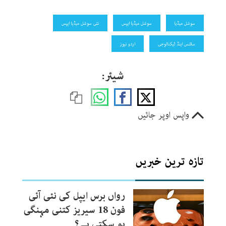
سوشل میڈیا
سوشل میڈیا ایپس
نئی سوشل میڈیا ایپس
سائنس اینڈ ٹیکنالوجی
اردو نیوز
شیئر:
واپس اوپر جائیں
تازہ ترین خبریں
رواں برس ایپل کی نئی آئی
فون 18 سیریز کتنی مہنگی
ہو سکتی ہے؟