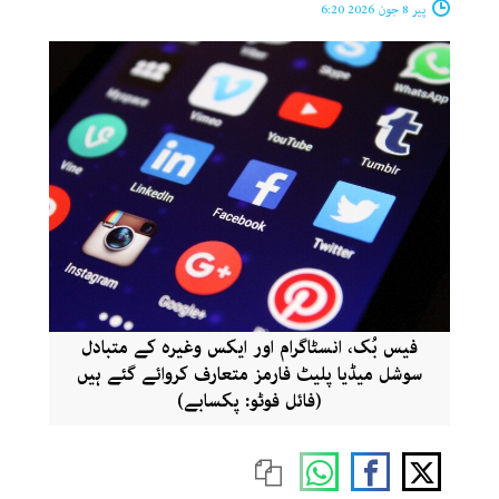
پیر 8 جون 2026 6:20
فیس بُک، انسٹاگرام اور ایکس وغیرہ کے متبادل
سوشل میڈیا پلیٹ فارمز متعارف کروائے گئے ہیں
(فائل فوٹو: پکسابے)