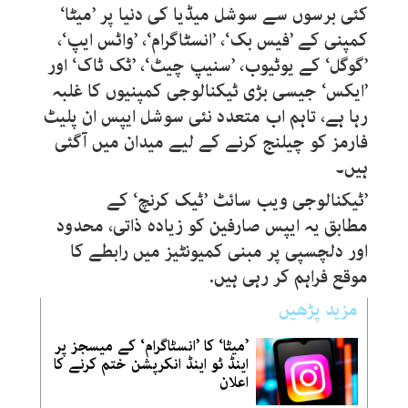
کئی برسوں سے سوشل میڈیا کی دنیا پر ’میٹا‘
کمپنی کے ’فیس بک‘، ’انسٹاگرام‘، ’واٹس ایپ‘،
’گوگل‘ کے یوٹیوب، ’سنیپ چیٹ‘، ’ٹک ٹاک‘ اور
’ایکس‘ جیسی بڑی ٹیکنالوجی کمپنیوں کا غلبہ
رہا ہے، تاہم اب متعدد نئی سوشل ایپس ان پلیٹ
فارمز کو چیلنج کرنے کے لیے میدان میں آگئی
ہیں۔
’ٹیکنالوجی ویب سائٹ ’ٹیک کرنچ‘ کے
مطابق یہ ایپس صارفین کو زیادہ ذاتی، محدود
اور دلچسپی پر مبنی کمیونٹیز میں رابطے کا
موقع فراہم کر رہی ہیں.
مزید پڑھیں
’میٹا‘ کا ’انسٹاگرام‘ کے میسجز پر
اینڈ ٹو اینڈ انکرپشن ختم کرنے کا
اعلان