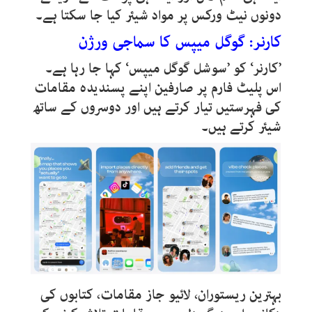
دونوں نیٹ ورکس پر مواد شیئر کیا جا سکتا ہے۔
کارنر: گوگل میپس کا سماجی ورژن
’کارنر‘ کو ’سوشل گوگل میپس‘ کہا جا رہا ہے۔
اس پلیٹ فارم پر صارفین اپنے پسندیدہ مقامات
کی فہرستیں تیار کرتے ہیں اور دوسروں کے ساتھ
شیئر کرتے ہیں۔
بہترین ریستوران، لائیو جاز مقامات، کتابوں کی