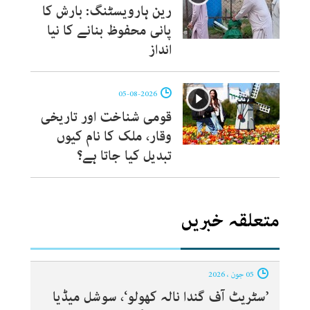
رین ہارویسٹنگ: بارش کا
پانی محفوظ بنانے کا نیا
انداز
05-08-2026
قومی شناخت اور تاریخی
وقار، ملک کا نام کیوں
تبدیل کیا جاتا ہے؟
متعلقہ خبریں
05 جون ، 2026
’سٹریٹ آف گندا نالہ کھولو‘، سوشل میڈیا