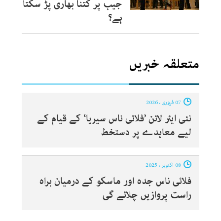
جیب پر کتنا بھاری پڑ سکتا
ہے؟
متعلقہ خبریں
07 فروری ، 2026
نئی ایئر لائن ’فلائی ناس سیریا‘ کے قیام کے
لیے معاہدے پر دستخط
08 اکتوبر ، 2025
فلائی ناس جدہ اور ماسکو کے درمیان براہ
راست پروازیں چلائے گی