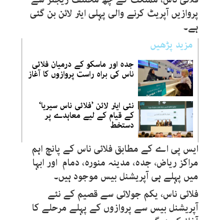
پروازیں آپریٹ کرنے والی پہلی ایئر لائن بن گئی
ہے۔
مزید پڑھیں
جدہ اور ماسکو کے درمیان فلائی
ناس کی براہ راست پروازوں کا آغاز
نئی ایئر لائن ’فلائی ناس سیریا‘
کے قیام کے لیے معاہدے پر
دستخط
ایس پی اے کے مطابق فلائی ناس کے پانچ اہم
مراکز ریاض، جدہ، مدینہ منورہ، دمام اور ابہا
میں پہلے ہی آپریشنل بیس موجود ہیں۔
فلائی ناس، یکم جولائی سے قصیم کے نئے
آپریشنل بیس سے پروازوں کے پہلے مرحلے کا