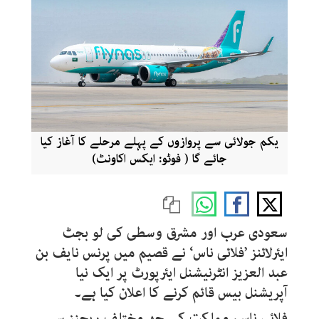
یکم جولائی سے پروازوں کے پہلے مرحلے کا آغاز کیا
جائے گا ( فوٹو: ایکس اکاونٹ)
سعودی عرب اور مشرق وسطی کی لو بجٹ
ایئرلائنز ’فلائی ناس‘ نے قصیم میں پرنس نایف بن
عبد العزیز انٹرنیشنل ایئرپورٹ پر ایک نیا
آپریشنل بیس قائم کرنے کا اعلان کیا ہے۔
فلائی ناس، مملکت کے چھ مختلف ریجنز سے