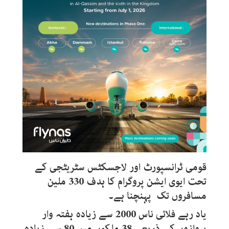
قومی ٹرانسپورٹ اور لاجسکٹس سٹریٹجی کے
تحت ایوی ایشن پروگرام کا ہدف 330 ملین
مسافروں تک پہنچنا ہے۔
یاد رہے فلائی ناس 2000 سے زیادہ ہفتہ وار
پروازوں کے ذریعے 38 ملکوں میں 80 سے زیادہ