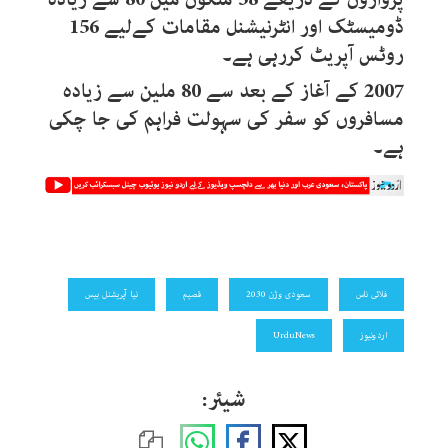
ڈومیسٹک اور انٹرنیشنل مقامات کےلیے 156
روٹس آپریٹ کررہی ہے۔
2007 کے آغاز کے بعد سے 80 ملین سے زیادہ
مسافروں کو سفر کی سہولت فراہم کی جا چکی
ہے۔
فلائی ناس
سعودی وژن 2030
قصیم
نیا آپریشنل بیس
اردونیوز
UrduNews
شیئر: