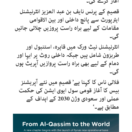
آغاز کرے گی۔
قصیم کے پرنس نایف بن عبد العزیز انٹرنیشنل
ایئرپورٹ سے پانچ داخلی اور بین الاقوامی
مقامات کے لیے براہ راست پروزیں چلائی جائیں
گی۔
انٹرنیشنل نیٹ ورک میں قاہرہ، استنبول اور
طربزون شامل ہیں جبکہ داخلی روٹ پر ابہا اور
دمام کے لیے بھی براہ راست پروازیں آپریٹ ہوں
گی۔
فلائی ناس کا کہنا ہے’ قصیم میں نئے آپریشنز
بیس کا آغاز قومی سول ایوی ایشن کی حکمت
عملی اور سعودی وژن 2030 کے اہداف کے
مطابق ہے۔‘