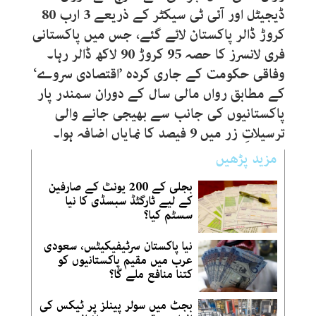
ڈیجیٹل اور آئی ٹی سیکٹر کے ذریعے 3 ارب 80
کروڑ ڈالر پاکستان لائے گئے، جس میں پاکستانی
فری لانسرز کا حصہ 95 کروڑ 90 لاکھ ڈالر رہا۔
وفاقی حکومت کے جاری کردہ ’اقتصادی سروے‘
کے مطابق رواں مالی سال کے دوران سمندر پار
پاکستانیوں کی جانب سے بھیجی جانے والی
ترسیلاتِ زر میں 9 فیصد کا نمایاں اضافہ ہوا۔
مزید پڑھیں
بجلی کے 200 یونٹ کے صارفین
کے لیے ٹارگٹڈ سبسڈی کا نیا
سسٹم کیا؟
نیا پاکستان سرٹیفیکیٹس، سعودی
عرب میں مقیم پاکستانیوں کو
کتنا منافع ملے گا؟
بجٹ میں سولر پینلز پر ٹیکس کی