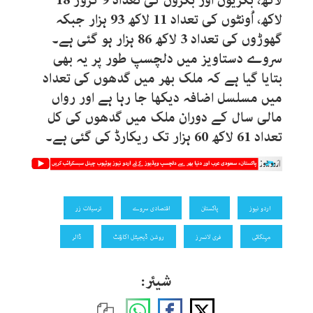
لاکھ، بکریوں اور بکروں کی تعداد 9 کروڑ 18
لاکھ، اُونٹوں کی تعداد 11 لاکھ 93 ہزار جبکہ
گھوڑوں کی تعداد 3 لاکھ 86 ہزار ہو گئی ہے۔
سروے دستاویز میں دلچسپ طور پر یہ بھی
بتایا گیا ہے کہ ملک بھر میں گدھوں کی تعداد
میں مسلسل اضافہ دیکھا جا رہا ہے اور رواں
مالی سال کے دوران ملک میں گدھوں کی کل
تعداد 61 لاکھ 60 ہزار تک ریکارڈ کی گئی ہے۔
اردو نیوز
پاکستان
اقتصادی سروے
ترسیلات زر
مہنگائی
فری لانسرز
روشن ڈیجیٹل اکاؤنٹ
ڈالر
شیئر: