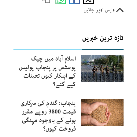
واپس اوپر جائیں
تازہ ترین خبریں
اسلام آباد میں چیک
پوسٹس پر پنجاب پولیس
کے اہلکار کیوں تعینات
کیے گئے؟
پنجاب: گندم کی سرکاری
قیمت 3800 روپے مقرر
ہونے کے باوجود مہنگی
فروخت کیوں؟