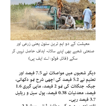
معیشت کے دو اہم ترین ستون یعنی زرعی اور
صنعتی شعبے بھی اپنے سالانہ اہداف حاصل نہیں کر
سکے (فائل فوٹو: اے ایف پی)
دیگر شعبوں میں مواصلات نے 7.5 فیصد اور
تعلیم نے 5.2 فیصد کی اچھی شرح نمو دکھائی،
جبکہ جنگلات کی نمو 2 فیصد، ماہی گیری 1.6
فیصد، معدنیات 0.38 فیصد، ہول سیل و ریٹیل
3.7 فیصد رہی۔