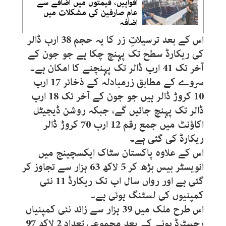
افواہیں، قیمتوں میں اضافے سے
عام صارفین کی مشکلات میں
اضافہ
اس کے بعد ترسیلاتِ زر کا یہ حجم 38 ارب ڈالر
کی ریکارڈ سطح تک پہنچ چکا ہے جو جون کے
آخر تک 41 ارب ڈالر تک پہنچنے کا امکان ہے۔
سروے کے مطابق زرمبادلہ کے ذخائر 17 ارب
10 کروڑ ڈالر ہیں جو جون کے آخر تک 18 ارب
ڈالر تک پہنچ جائیں گے، جبکہ روشن ڈیجیٹل
اکاؤنٹ میں جمع رقم 12 ارب 70 کروڑ ڈالر
ریکارڈ کی گئی ہے۔
اس کے علاوہ پاکستان سٹاک ایکسچینج میں
انویسٹر بیس بڑھ کر 5 لاکھ 63 ہزار سے تجاوز کر
گئی ہے اور رواں سال اب تک ریکارڈ 11 نئی
کمپنیوں کی لسٹنگ ہوئی ہے۔
اس طرح ملک میں 39 ہزار سے زائد نئی کمپنیاں
رجسٹرڈ ہونے کے بعد مجموعی تعداد 2 لاکھ 97