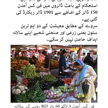
استحکام کے باعث ڈالروں میں فی کس آمدن
150 ڈالر کے اضافے سے 1901 ڈالر ریکارڈ کی
گئی ہے۔
سروے کے مطابق معیشت کے دو اہم ترین
ستون یعنی زرعی اور صنعتی شعبے اپنے سالانہ
اہداف حاصل نہیں کر سکے۔
فی کس آمدن 5 لاکھ 60 ہزار 803 روپے کے سالانہ