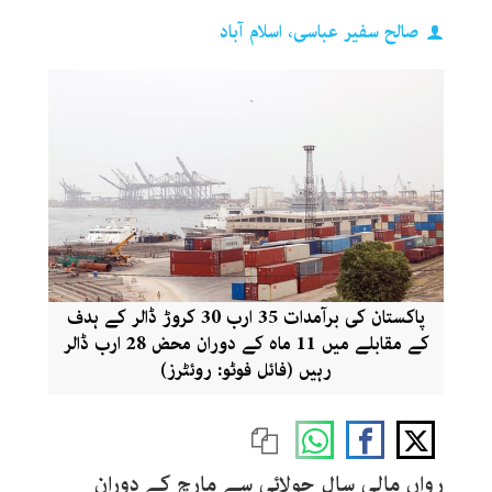
صالح سفیر عباسی، اسلام آباد
پاکستان کی برآمدات 35 ارب 30 کروڑ ڈالر کے ہدف
کے مقابلے میں 11 ماہ کے دوران محض 28 ارب ڈالر
رہیں (فائل فوٹو: روئٹرز)
رواں مالی سال جولائی سے مارچ کے دوران