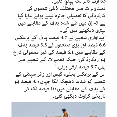
63 ارب ڈالر تک پہنچ گئیں۔
دستاویزات میں مختلف ذیلی شعبوں کی
کارکردگی کا تفصیلی جائزہ لیتے ہوئے بتایا گیا
ہے کہ اِن میں طے شدہ ہدف کے مقابلے میں
بہتری دیکھنے میں آئی۔
’پیداواری شعبے نے 4.7 فیصد ہدف کے برعکس
6.6 فیصد اور بڑی صنعتوں نے 3.5 فیصد ہدف
کے مقابلے میں 6.1 فیصد کی غیر معمولی شرح
نمو ریکارڈ کی، جبکہ تعمیرات کے شعبے میں
بھی 5.7 فیصد ترقی ہوئی۔‘
اس کے برعکس بجلی، گیس اور واٹر سپلائی کے
شعبے کو شدید دھچکہ لگا جہاں 3.5 فیصد نمو
کے ہدف کے مقابلے میں 10 فیصد تک کی
تاریخی گراوٹ دیکھی گئی۔