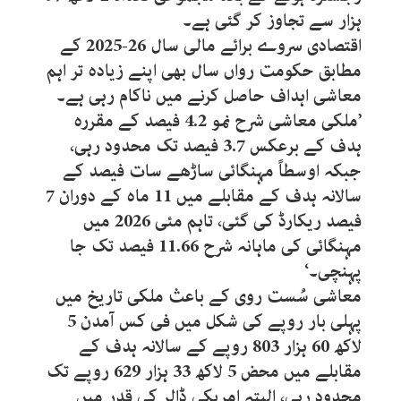
ہزار سے تجاوز کر گئی ہے۔
اقتصادی سروے برائے مالی سال 26-2025 کے
مطابق حکومت رواں سال بھی اپنے زیادہ تر اہم
معاشی اہداف حاصل کرنے میں ناکام رہی ہے۔
’ملکی معاشی شرح نمو 4.2 فیصد کے مقررہ
ہدف کے برعکس 3.7 فیصد تک محدود رہی،
جبکہ اوسطاً مہنگائی ساڑھے سات فیصد کے
سالانہ ہدف کے مقابلے میں 11 ماہ کے دوران 7
فیصد ریکارڈ کی گئی، تاہم مئی 2026 میں
مہنگائی کی ماہانہ شرح 11.66 فیصد تک جا
پہنچی۔‘
معاشی سُست روی کے باعث ملکی تاریخ میں
پہلی بار روپے کی شکل میں فی کس آمدن 5
لاکھ 60 ہزار 803 روپے کے سالانہ ہدف کے
مقابلے میں محض 5 لاکھ 33 ہزار 629 روپے تک
محدود رہی، البتہ امریکی ڈالر کی قدر میں