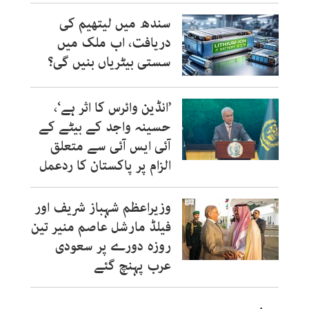
سندھ میں لیتھیم کی
دریافت، اب ملک میں
سستی بیٹریاں بنیں گی؟
’انڈین وائرس کا اثر ہے‘،
حسینہ واجد کے بیٹے کے
آئی ایس آئی سے متعلق
الزام پر پاکستان کا ردعمل
وزیراعظم شہباز شریف اور
فیلڈ مارشل عاصم منیر تین
روزہ دورے پر سعودی
عرب پہنچ گئے