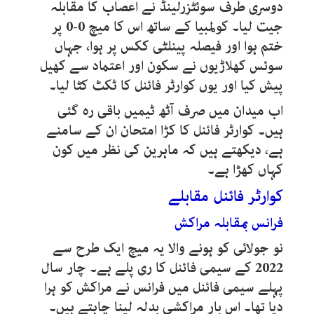
دوسری طرف سوئٹزرلینڈ نے اعصاب کا مقابلہ
جیت لیا۔ کولمبیا کے ساتھ اس کا میچ
0-0
پر
ختم ہوا اور فیصلہ پینلٹی ککس پر ہوا، جہاں
سوئس کھلاڑیوں نے سکون اور اعتماد سے کھیل
پیش کیا اور یوں کوارٹر فائنل کا ٹکٹ کٹا لیا۔
اب میدان میں صرف آٹھ ٹیمیں باقی رہ گئی
ہیں۔ کوارٹر فائنل کا کڑا امتحان ان کے سامنے
ہے، دیکھتے ہیں کہ ماہرین کی نظر میں کون
کہاں کھڑا ہے۔
کوارٹر فائنل مقابلے
فرانس بمقابلہ مراکش
نو جولائی کو ہونے والا یہ میچ ایک طرح سے
2022
کے سیمی فائنل کا ری پلے ہے۔ چار سال
پہلے سیمی فائنل میں فرانس نے مراکش کو ہرا
دیا تھا۔ اس بار مراکشی بدلہ لینا چاہتے ہیں۔