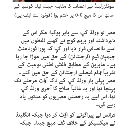
سوئٹزرلینڈ نے اعصاب کا مقابلہ جیت لیا۔ کولمبیا کے
ساتھ اس کا میچ 0-0 پر ختم ہوا (فوٹو: اے ایف پی)
مصر تو ورلڈ کپ سے باہر ہوگیا، مگر اس کے
دلبرداشتہ اور برہم کوچ نے کھلے لفظوں میں
اسے ناانصافی قرار دیا اور کہا کہ پورا ٹورنامنٹ
چیمپئن ٹیم (ارجنٹائن) کے حق میں موڑا جا رہا
ہے۔ ماہرین کے مطابق ففٹی ففٹی نوعیت کے
تقریباً تمام فیصلے ارجنٹائن کے حق میں گئے۔
مصر پہلی بار ورلڈ کپ کے ناک آؤٹ مرحلے تک
پہنچا تھا اور یہ غالباً صلاح کا آخری ورلڈ کپ
تھا، اس لیے یہ رخصتی مصریوں کو مدتوں یاد
رہے گی۔
فرانس نے پیراگوئے کو آؤٹ کر دیا جبکہ انگلینڈ
نے میکسیکو کے خلاف ٹف میچ جیتا۔ جبکہ