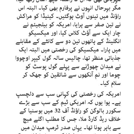
مگر بہرحال انہوں نے پرفارم بھی کیا۔ البتہ اس
راؤنڈ میں تینوں آوٹ ہوگئیں۔ کینیڈا کو مراکش
نے تین صفر سے ہرایا، امریکہ کو بیلجیئم نے
چار ایک سے آؤٹ کلاس کیا، اور میکسیکو
انگلینڈ کے ہاتھوں تین دو سے کانٹے کے مقابلے
میں ہارا۔ میکسیکو کی رخصتی میں البتہ ایک
جذباتی منظر تھا، چالیس سالہ گول کیپر اوچووا
نے میدان چھوڑنے سے پہلے گول پوسٹ کو
چوما اور نم آنکھوں سے شائقین کو جھک کر
سلام کیا۔
امریکہ کی رخصتی کی کہانی سب سے دلچسپ
ہے۔ ہوا یوں کہ امریکی ٹیم کے سب سے بڑے
سکورر بالوگن کو راؤنڈ آف 32 میں بوسنیا کے
خلاف ریڈ کارڈ ملا، جس کا مطلب اگلے میچ
سے باہر ہونا تھا۔ یہاں صدر ٹرمپ میدان میں