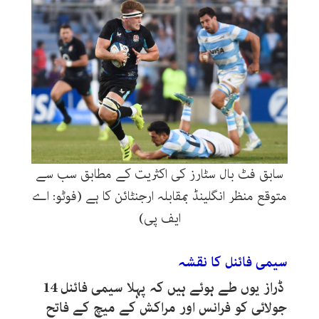
سابق فٹ بال سٹارز کی اکثریت کے مطابق سب سے
متوقع منظر انگلینڈ بمقابلہ ارجنٹائن کا ہے (فوٹو: اے
ایف پی)
سیمی فائنل کا نقشہ
ڈراز یوں طے ہوئے ہیں کہ پہلا سیمی فائنل
14
جولائی کو فرانس اور مراکش کے میچ کے فاتح