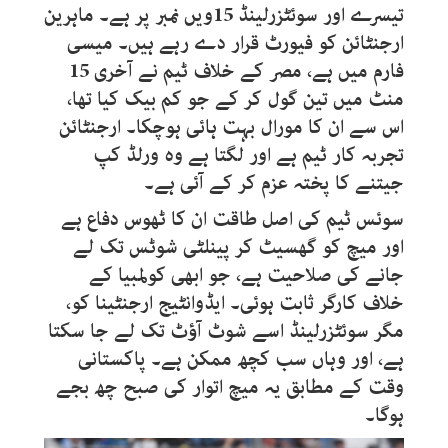
تیسرے اور سوئٹزرلینڈ
15
ویں نمبر پر ہے۔ ماہرین
ارجنٹائن کو فیورٹ قرار دے رہے ہیں۔ میسی
فارم میں ہے، مصر کے خلاف ٹیم نے آخری
15
منٹ میں تین گول کر کے جو کم بیک کیا تھا،
اس سے ان کا مورال بہت ہائی ہوچکا۔ ارجنٹائن
تجربہ کار ٹیم ہے اور لگتا ہے وہ ورلڈ کپ
جیتنے کا پختہ عزم کر کے آئی ہے۔
سوئس ٹیم کی اصل طاقت ان کا ٹھوس دفاع ہے
اور میچ کو گھسیٹ کر پینلٹی شوٹس تک لے
جانے کی صلاحیت ہے، جو ابھی کولمبیا کے
خلاف کارگر ثابت ہوئی۔ ایڈوانٹیج ارجنٹینا کو،
مگر سوئٹزرلینڈ اسے شوٹ آؤٹ تک لے جا سکتا
ہے، اور وہاں سب کچھ ممکن ہے۔ پاکستانی
وقت کے مطابق یہ میچ اتوار کی صبح چھ بجے
ہوگا۔