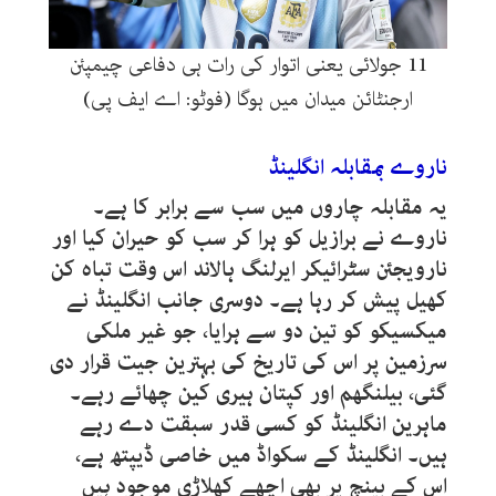
11 جولائی یعنی اتوار کی رات ہی دفاعی چیمپئن
ارجنٹائن میدان میں ہوگا (فوٹو: اے ایف پی)
ناروے بمقابلہ انگلینڈ
یہ مقابلہ چاروں میں سب سے برابر کا ہے۔
ناروے نے برازیل کو ہرا کر سب کو حیران کیا اور
نارویجئن سٹرائیکر ایرلنگ ہالاند اس وقت تباہ کن
کھیل پیش کر رہا ہے۔ دوسری جانب انگلینڈ نے
میکسیکو کو تین دو سے ہرایا، جو غیر ملکی
سرزمین پر اس کی تاریخ کی بہترین جیت قرار دی
گئی، بیلنگھم اور کپتان ہیری کین چھائے رہے۔
ماہرین انگلینڈ کو کسی قدر سبقت دے رہے
ہیں۔ انگلینڈ کے سکواڈ میں خاصی ڈیپتھ ہے،
اس کے بینچ پر بھی اچھے کھلاڑی موجود ہیں