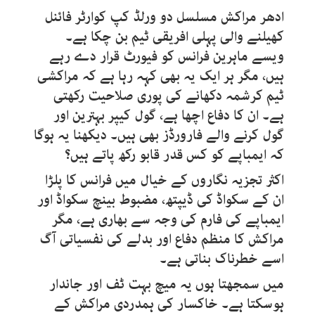
ادھر مراکش مسلسل دو ورلڈ کپ کوارٹر فائنل
کھیلنے والی پہلی افریقی ٹیم بن چکا ہے۔
ویسے ماہرین فرانس کو فیورٹ قرار دے رہے
ہیں، مگر ہر ایک یہ بھی کہہ رہا ہے کہ مراکشی
ٹیم کرشمہ دکھانے کی پوری صلاحیت رکھتی
ہے۔ ان کا دفاع اچھا ہے، گول کیپر بہترین اور
گول کرنے والے فارورڈز بھی ہیں۔ دیکھنا یہ ہوگا
کہ ایمباپے کو کس قدر قابو رکھ پاتے ہیں؟
اکثر تجزیہ نگاروں کے خیال میں فرانس کا پلڑا
ان کے سکواڈ کی ڈیپتھ، مضبوط بینچ سکواڈ اور
ایمباپے کی فارم کی وجہ سے بھاری ہے، مگر
مراکش کا منظم دفاع اور بدلے کی نفسیاتی آگ
اسے خطرناک بناتی ہے۔
میں سمجھتا ہوں یہ میچ بہت ٹف اور جاندار
ہوسکتا ہے۔ خاکسار کی ہمدردی مراکش کے