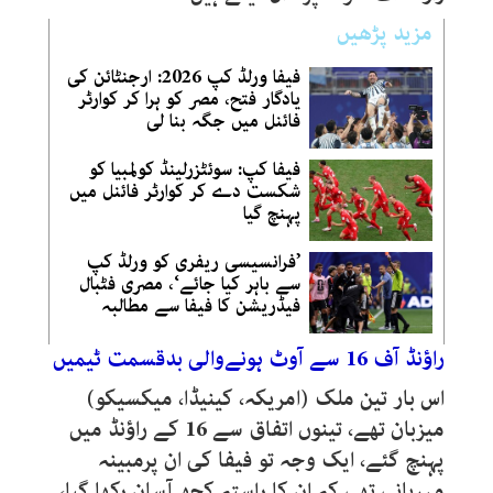
مزید پڑھیں
فیفا ورلڈ کپ 2026: ارجنٹائن کی
یادگار فتح، مصر کو ہرا کر کوارٹر
فائنل میں جگہ بنا لی
فیفا کپ: سوئٹزرلینڈ کولمبیا کو
شکست دے کر کوارٹر فائنل میں
پہنچ گیا
’فرانسیسی ریفری کو ورلڈ کپ
سے باہر کیا جائے‘، مصری فٹبال
فیڈریشن کا فیفا سے مطالبہ
راؤنڈ آف 16 سے آوٹ ہونےوالی بدقسمت ٹیمیں
اس بار تین ملک (امریکہ، کینیڈا، میکسیکو)
میزبان تھے، تینوں اتفاق سے 16 کے راؤنڈ میں
پہنچ گئے، ایک وجہ تو فیفا کی ان پرمبینہ
مہربانی تھی کہ ان کا راستہ کچھ آسان رکھا گیا،