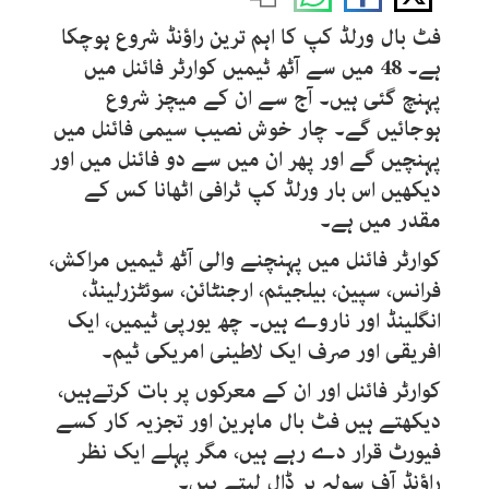
فٹ بال ورلڈ کپ کا اہم ترین راؤنڈ شروع ہوچکا
ہے۔
48
میں سے آٹھ ٹیمیں کوارٹر فائنل میں
پہنچ گئی ہیں۔ آج سے ان کے میچز شروع
ہوجائیں گے۔ چار خوش نصیب سیمی فائنل میں
پہنچیں گے اور پھر ان میں سے دو فائنل میں اور
دیکھیں اس بار ورلڈ کپ ٹرافی اٹھانا کس کے
مقدر میں ہے۔
کوارٹر فائنل میں پہنچنے والی آٹھ ٹیمیں مراکش،
فرانس، سپین، بیلجیئم، ارجنٹائن، سوئٹزرلینڈ،
انگلینڈ اور ناروے ہیں۔ چھ یورپی ٹیمیں، ایک
افریقی اور صرف ایک لاطینی امریکی ٹیم۔
کوارٹر فائنل اور ان کے معرکوں پر بات کرتےہیں،
دیکھتے ہیں فٹ بال ماہرین اور تجزیہ کار کسے
فیورٹ قرار دے رہے ہیں، مگر پہلے ایک نظر
راؤنڈ آف سولہ پر ڈال لیتے ہیں۔