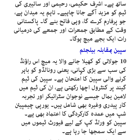
ساتھ ہے۔ اشرف حکیمی، رحیمی اور سائیبری کی
ٹیم کو مزید آگے جانا چاہیے۔ تاہم یہ میدان ہے،
جو پرفارم کرے گا، وہی فاتح بنے گا۔ پاکستانی
وقت کے مطابق جمعرات اور جمعے کی درمیانی
رات ایک بجے میچ ہوگا۔
سپین بمقابلہ بیلجئم
10
جولائی کو کھیلا جانے والا یہ میچ اس راؤنڈ
کی سب سے بڑی کہانی، یعنی رونالڈو کو باہر
کرنے والی سپین کا امتحان ہے۔ سپین کی ٹیم
گیند پر کنٹرول اچھا رکھتی ہے، ان کی ٹیم میں
لامین یمال جیسے نوجوان سٹرائیکر اور تجربہ
کار پیدری وغیرہ بھی شامل ہیں۔ یورپی چیمپیئن
شپ میں عمدہ کارکردگی کا اعتماد بھی ہے۔
سپین کو ورلڈ کپ کے لیے فیورٹ ٹیموں میں
سے ایک سمجھا جا رہا ہے۔