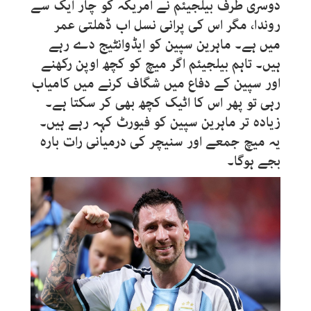
دوسری طرف بیلجیئم نے امریکہ کو چار ایک سے
روندا، مگر اس کی پرانی نسل اب ڈھلتی عمر
میں ہے۔ ماہرین سپین کو ایڈوانٹیج دے رہے
ہیں۔ تاہم بیلجیئم اگر میچ کو کچھ اوپن رکھنے
اور سپین کے دفاع میں شگاف کرنے میں کامیاب
رہی تو پھر اس کا اٹیک کچھ بھی کر سکتا ہے۔
زیادہ تر ماہرین سپین کو فیورٹ کہہ رہے ہیں۔
یہ میچ جمعے اور سنیچر کی درمیانی رات بارہ
بجے ہوگا۔