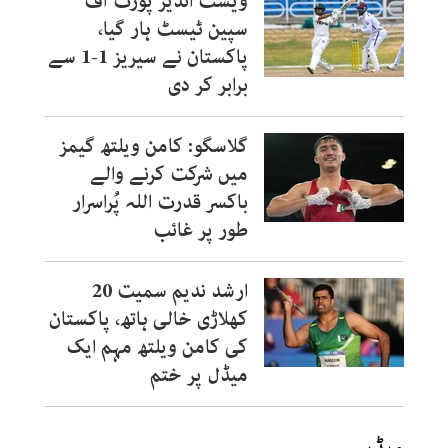
ویسٹ انڈیز پورٹ آف
سپین ٹیسٹ ہار گیا،
پاکستان نے سیریز 1-1 سے
برابر کر دی
گلاسگو: کامن ویلتھ گیمز
میں شرکت کرنے والے
باکسر قدرت اللہ پُراسرار
طور پر غائب
ارشد ندیم سمیت 20
کھلاڑی خالی ہاتھ، پاکستان
کی کامن ویلتھ مہم ایک
میڈل پر ختم