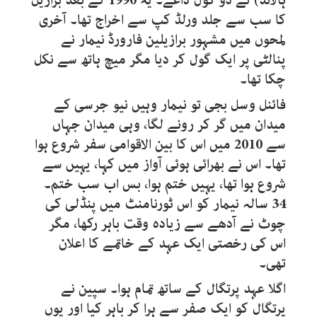
ہالاند) نے دو گول داغے۔ یہ
1990
کے بعد برازیل
کا سب سے جلد ورلڈ کپ سے اخراج تھا۔ آخری
لمحوں میں مشہور برازیلین فارورڈ نیمار نے
پنالٹی پر ایک گول کر دیا مگر میچ ہاتھ سے نکل
چکا تھا۔
فائنل وسل بجی تو نیمار وہیں نیو جرسی کے
میدان میں گر کر رونے لگا، وہی میدان جہاں
سے
2010
میں اس کا بین الاقوامی سفر شروع ہوا
تھا۔ اس نے بھرائی ہوئی آواز میں کہا، یہیں سے
شروع ہوا تھا، یہیں ختم ہوا، بس اب سب ختم۔
34
سالہ نیمار کو اس ٹورنامنٹ میں پنڈلی کی
چوٹ نے آدھے سے زیادہ وقت باہر رکھا، مگر
اس کی رخصتی ایک عہد کے خاتمے کا اعلان
تھی۔
اگلا عہد پرتگال کے ساتھ تمام ہوا۔ سپین نے
پرتگال کو ایک صفر سے ہرا کر باہر کیا اور یوں