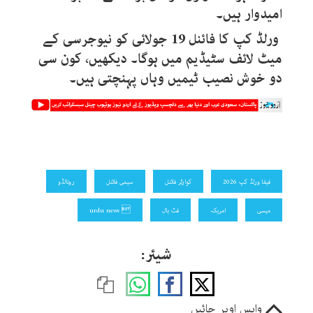
امیدوار ہیں۔
ورلڈ کپ کا فائنل
19
جولائی کو نیوجرسی کے
میٹ لائف سٹیڈیم میں ہوگا۔ دیکھیں، کون سی
دو خوش نصیب ٹیمیں وہاں پہنچتی ہیں۔
فیفا ورلڈ کپ 2026
کوارٹر فائنل
سیمی فائنل
رونالڈو
میسی
امریکہ
فٹ بال
 urdu news
شیئر:
واپس اوپر جائیں