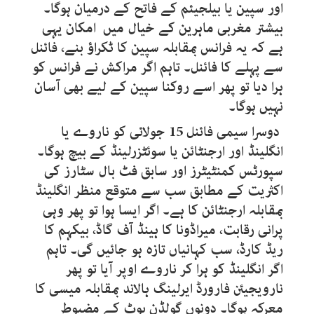
اور سپین یا بیلجیئم کے فاتح کے درمیان ہوگا۔
بیشتر مغربی ماہرین کے خیال میں امکان یہی
ہے کہ یہ فرانس بمقابلہ سپین کا ٹکراؤ بنے، فائنل
سے پہلے کا فائنل۔ تاہم اگر مراکش نے فرانس کو
ہرا دیا تو پھر اسے روکنا سپین کے لیے بھی آسان
نہیں ہوگا۔
دوسرا سیمی فائنل
15
جولائی کو ناروے یا
انگلینڈ اور ارجنٹائن یا سوئٹزرلینڈ کے بیچ ہوگا۔
سپورٹس کمنٹیٹرز اور سابق فٹ بال سٹارز کی
اکثریت کے مطابق سب سے متوقع منظر انگلینڈ
بمقابلہ ارجنٹائن کا ہے۔ اگر ایسا ہوا تو پھر وہی
پرانی رقابت، میراڈونا کا ہینڈ آف گاڈ، بیکہم کا
ریڈ کارڈ، سب کہانیاں تازہ ہو جائیں گی۔ تاہم
اگر انگلینڈ کو ہرا کر ناروے اوپر آیا تو پھر
نارویجیئن فارورڈ ایرلینگ ہالاند بمقابلہ میسی کا
معرکہ ہوگا۔ دونوں گولڈن بوٹ کے مضبوط