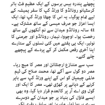
پچھلے پندرہ بیس برسوں کے ایک عظیم فٹ بالر
کرسٹیانو رونالڈو کا ورلڈ کپ کا سفر ہمیشہ کے
لیے تمام ہوگیا۔ یہ اس کا چھٹا ورلڈ کپ تھا، ایک
ایسا اعزاز جو صرف میسی کے ساتھ مشترک ہے۔
41
سالہ رونالڈو میدان سے نم آنکھوں کے ساتھ
رخصت ہوا۔ اوچووا، نیمار، رونالڈو اور جرمنی کا
نوئیر، ایک ہی ہفتے میں کئی نسلوں کے ستارے
اپنا آخری رقص مکمل کر کے پردے کے پیچھے
چلے گئے۔
سب سے متنازع ارجنٹائن اور مصر کا میچ رہا۔
مصر دو گول سے آگے تھا، محمد صلاح کی ٹیم
عالمی چیمپئن کو اس کے اپنے ورلڈ کپ سے باہر
کرنے کے دہانے پر کھڑی تھی۔ مصر کا ایک اور
گول وی اے آر پر کالعدم قرار دیا گیا، وہ بھی
ایسے فاؤل کی بنیاد پر جو میدان کے دوسرے
سرے پر ہوا تھا۔ ماہرین اور سابق ریفری تک