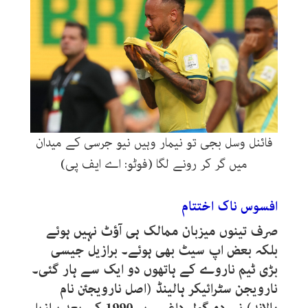
فائنل وسل بجی تو نیمار وہیں نیو جرسی کے میدان
میں گر کر رونے لگا (فوٹو: اے ایف پی)
افسوس ناک اختتام
صرف تینوں میزبان ممالک ہی آؤٹ نہیں ہوئے
بلکہ بعض اپ سیٹ بھی ہوئے۔ برازیل جیسی
بڑی ٹیم ناروے کے ہاتھوں دو ایک سے ہار گئی۔
نارویجن سٹرائیکر ہالینڈ (اصل نارویجئن نام