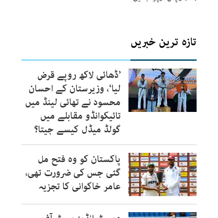
تازہ ترین خبریں
’ڈھائی لاکھ روپے قرض
لیا‘، وزیرستان کے احسان
محسود نے تھائی لینڈ میں
تائیکوانڈو مقابلے میں
گولڈ میڈل کیسے جیتا؟
پاکستان کو وہ فتح مل
گئی جس کی ضرورت تھی،
عامر خاکوانی کا تجزیہ