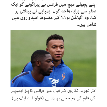
اپنے پچھلے میچ میں فرانس نے پیراگوئے کو ایک
صفر سے ہرایا، واحد گول ایمباپے نے پینلٹی پر
کیا، وہ ’گولڈن بوٹ‘ کے مضبوط امیدواروں میں
شامل ہیں۔
اکثر تجزیہ نگاروں کےخیال میں فرانس کا پلڑا ایمباپے
کی فارم کی وجہ سے بھاری ہے (فوٹو: اے ایف پی)