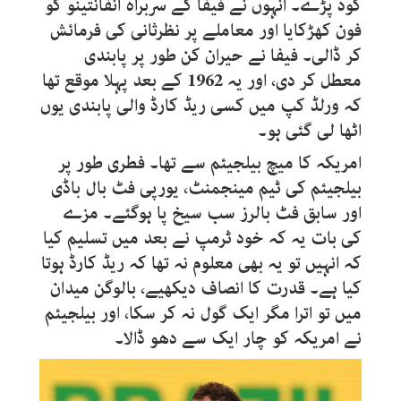
کود پڑے۔ انہوں نے فیفا کے سربراہ انفانتینو کو
فون کھڑکایا اور معاملے پر نظرثانی کی فرمائش
کر ڈالی۔ فیفا نے حیران کن طور پر پابندی
معطل کر دی، اور یہ
1962
کے بعد پہلا موقع تھا
کہ ورلڈ کپ میں کسی ریڈ کارڈ والی پابندی یوں
اٹھا لی گئی ہو۔
امریکہ کا میچ بیلجیئم سے تھا۔ فطری طور پر
بیلجیئم کی ٹیم مینجمنٹ، یورپی فٹ بال باڈی
اور سابق فٹ بالرز سب سیخ پا ہوگئے۔ مزے
کی بات یہ کہ خود ٹرمپ نے بعد میں تسلیم کیا
کہ انہیں تو یہ بھی معلوم نہ تھا کہ ریڈ کارڈ ہوتا
کیا ہے۔ قدرت کا انصاف دیکھیے، بالوگن میدان
میں تو اترا مگر ایک گول نہ کر سکا، اور بیلجیئم
نے امریکہ کو چار ایک سے دھو ڈالا۔