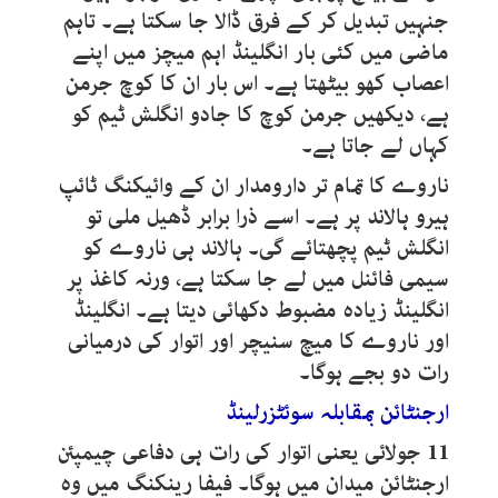
جنہیں تبدیل کر کے فرق ڈالا جا سکتا ہے۔ تاہم
ماضی میں کئی بار انگلینڈ اہم میچز میں اپنے
اعصاب کھو بیٹھتا ہے۔ اس بار ان کا کوچ جرمن
ہے، دیکھیں جرمن کوچ کا جادو انگلش ٹیم کو
کہاں لے جاتا ہے۔
ناروے کا تمام تر دارومدار ان کے وائیکنگ ٹائپ
ہیرو ہالاند پر ہے۔ اسے ذرا برابر ڈھیل ملی تو
انگلش ٹیم پچھتائے گی۔ ہالاند ہی ناروے کو
سیمی فائنل میں لے جا سکتا ہے، ورنہ کاغذ پر
انگلینڈ زیادہ مضبوط دکھائی دیتا ہے۔ انگلینڈ
اور ناروے کا میچ سنیچر اور اتوار کی درمیانی
رات دو بجے ہوگا۔
ارجنٹائن بمقابلہ سوئٹزرلینڈ
11
جولائی یعنی اتوار کی رات ہی دفاعی چیمپئن
ارجنٹائن میدان میں ہوگا۔ فیفا رینکنگ میں وہ