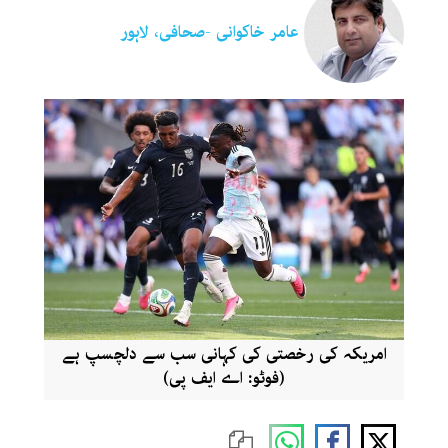
عامر خاکوانی -صحافی، لاہور
امریکہ کی رخصتی کی کہانی سب سے دلچسپ ہے
(فوٹو: اے ایف پی)