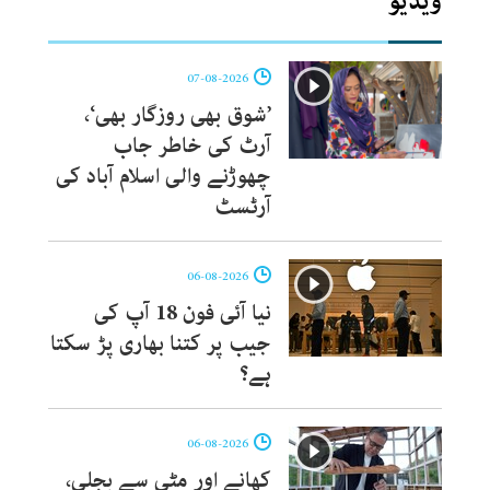
ویڈیو
07-08-2026
’شوق بھی روزگار بھی‘،
آرٹ کی خاطر جاب
چھوڑنے والی اسلام آباد کی
آرٹسٹ
06-08-2026
نیا آئی فون 18 آپ کی
جیب پر کتنا بھاری پڑ سکتا
ہے؟
06-08-2026
کھانے اور مٹی سے بجلی،