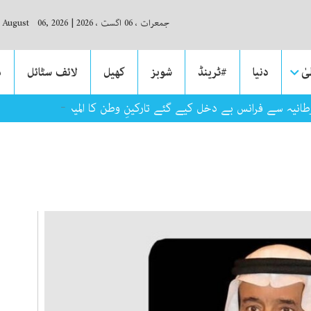
جمعرات ، 06 اگست ، 2026
|
, August 06, 2026
ٰ
دنیا
#ٹرینڈ
شوبز
کھیل
لائف سٹائل
م
رطانیہ سے فرانس بے دخل کیے گئے تارکینِ وطن کا المیہ