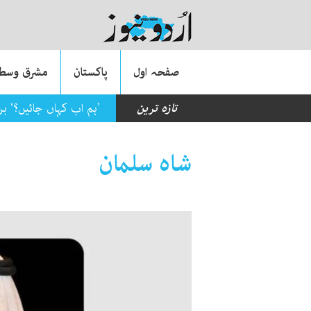
صفحہ اول
پاکستان
مشرق وسطی
تازہ ترین
’ہم اب کہاں جائیں؟‘ ب
شاہ سلمان