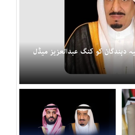
 200 عضو عطیہ دہندگان کو کنگ عبدالعزیز میڈل