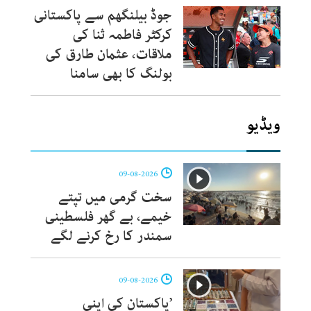
جوڈ بیلنگھم سے پاکستانی
کرکٹر فاطمہ ثنا کی
ملاقات، عثمان طارق کی
بولنگ کا بھی سامنا
ویڈیو
09-08-2026
سخت گرمی میں تپتے
خیمے، بے گھر فلسطینی
سمندر کا رخ کرنے لگے
09-08-2026
’پاکستان کی اپنی