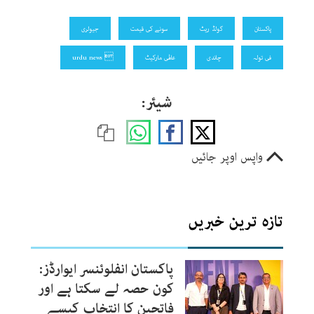
پاکستان
گولڈ ریٹ
سونے کی قیمت
جیولری
فی تولہ
چاندی
عالمی مارکیٹ
 urdu news
شیئر:
واپس اوپر جائیں
تازہ ترین خبریں
پاکستان انفلوئنسر ایوارڈز:
کون حصہ لے سکتا ہے اور
فاتحین کا انتخاب کیسے