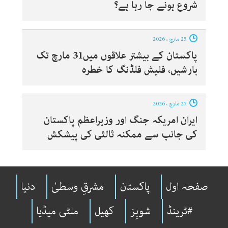
شروع ہونے جا رہا ہے؟
25 مارچ ، 2026
پاکستان کے بیشتر علاقوں میں31 مارچ تک
بارشیں، فلیش فلڈنگ کا خطرہ
25 مارچ ، 2026
ایران امریکہ جنگ اور وزیراعظم پاکستان
کی جانب سے ممکنہ ثالثی کی پیشکش
صفحہ اول
پاکستان
مشرقِ وسطیٰ
دنیا
#ٹرینڈ
شوبِز
کھیل
ملٹی میڈیا