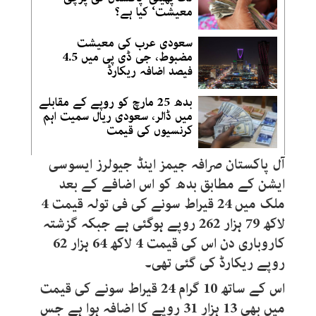
معیشت‘ کیا ہے؟
سعودی عرب کی معیشت
مضبوط، جی ڈی پی میں 4.5
فیصد اضافہ ریکارڈ
بدھ 25 مارچ کو روپے کے مقابلے
میں ڈالر، سعودی ریال سمیت اہم
کرنسیوں کی قیمت
آل پاکستان صرافہ جیمز اینڈ جیولرز ایسوسی
ایشن کے مطابق بدھ کو اس اضافے کے بعد
ملک میں 24 قیراط سونے کی فی تولہ قیمت 4
لاکھ 79 ہزار 262 روپے ہوگئی ہے جبکہ گزشتہ
کاروباری دن اس کی قیمت 4 لاکھ 64 ہزار 62
روپے ریکارڈ کی گئی تھی۔
اس کے ساتھ 10 گرام 24 قیراط سونے کی قیمت
میں بھی 13 ہزار 31 روپے کا اضافہ ہوا ہے جس