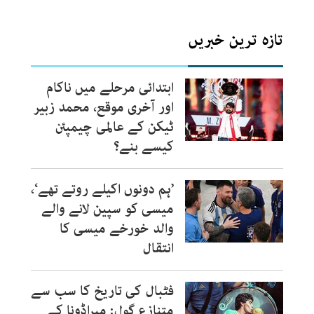
تازہ ترین خبریں
ابتدائی مرحلے میں ناکام
اور آخری موقع، محمد زبیر
ٹیکن کے عالمی چیمپئن
کیسے بنے؟
’ہم دونوں اکیلے روتے تھے‘،
میسی کو سپین لانے والے
والد خورخے میسی کا
انتقال
فٹبال کی تاریخ کا سب سے
متنازع گول: میراڈونا کے