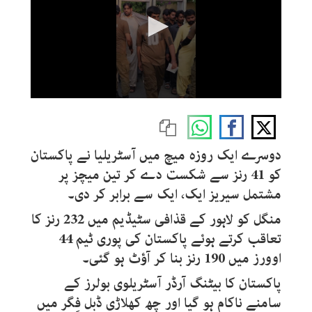
0
seconds
of
2
minutes,
دوسرے ایک روزہ میچ میں آسٹریلیا نے پاکستان
7
seconds
کو 41 رنز سے شکست دے کر تین میچز پر
مشتمل سیریز ایک، ایک سے برابر کر دی۔
منگل کو لاہور کے قذافی سٹیڈیم میں 232 رنز کا
تعاقب کرتے ہوئے پاکستان کی پوری ٹیم 44
اوورز میں 190 رنز بنا کر آؤٹ ہو گئی۔
پاکستان کا بیٹنگ آرڈر آسٹریلوی بولرز کے
سامنے ناکام ہو گیا اور چھ کھلاڑی ڈبل فِگر میں