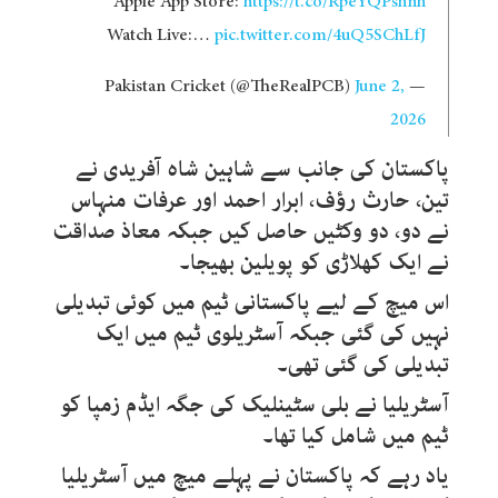
Apple App Store:
https://t.co/RpeYQPshnh
Watch Live:…
pic.twitter.com/4uQ5SChLfJ
June 2,
— Pakistan Cricket (@TheRealPCB)
2026
پاکستان کی جانب سے شاہین شاہ آفریدی نے
تین، حارث رؤف، ابرار احمد اور عرفات منہاس
نے دو، دو وکٹیں حاصل کیں جبکہ معاذ صداقت
نے ایک کھلاڑی کو پویلین بھیجا۔
اس میچ کے لیے پاکستانی ٹیم میں کوئی تبدیلی
نہیں کی گئی جبکہ آسٹریلوی ٹیم میں ایک
تبدیلی کی گئی تھی۔
آسٹریلیا نے بلی سٹینلیک کی جگہ ایڈم زمپا کو
ٹیم میں شامل کیا تھا۔
یاد رہے کہ پاکستان نے پہلے میچ میں آسٹریلیا