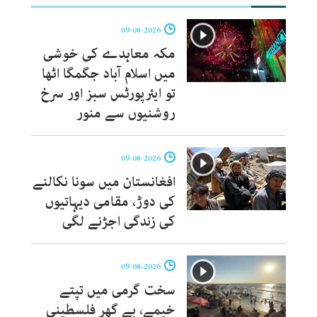
09-08-2026
مکہ معاہدے کی خوشی
میں اسلام آباد جگمگا اٹھا
تو ایئرپورٹس سبز اور سرخ
روشنیوں سے منور
09-08-2026
افغانستان میں سونا نکالنے
کی دوڑ، مقامی دیہاتیوں
کی زندگی اجڑنے لگی
09-08-2026
سخت گرمی میں تپتے
خیمے، بے گھر فلسطینی