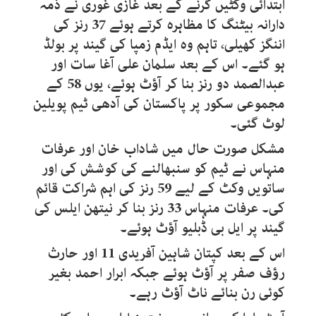
ابتدائی وکٹیں گرنے کے بعد غازی غوری نے ذمہ
دارانہ بیٹنگ کا مظاہرہ کرتے ہوئے 37 رنز کی
اننگز کھیلی، تاہم وہ ایڈم زمپا کی گیند پر بولڈ
ہو گئے۔ اس کے بعد سلمان علی آغا سات اور
عبدالصمد دو رنز بنا کر آؤٹ ہوئے، یوں 58 کے
مجموعی سکور پر پاکستان کی آدھی ٹیم پویلین
لوٹ گئی۔
مشکل صورت حال میں شاداب خان اور عرفات
منہاس نے ٹیم کو سنبھالنے کی کوشش کی اور
ساتویں وکٹ کے لیے 59 رنز کی اہم شراکت قائم
کی۔ عرفات منہاس 33 رنز بنا کر نیتھن ایلس کی
گیند پر ایل بی ڈبلیو آؤٹ ہوئے۔
اس کے بعد کپتان شاہین آفریدی 11 اور حارث
رؤف صفر پر آؤٹ ہوئے جبکہ ابرار احمد بغیر
کوئی رن بنائے ناٹ آؤٹ رہے۔