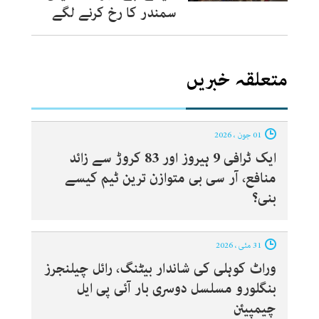
سمندر کا رخ کرنے لگے
متعلقہ خبریں
01 جون ، 2026
ایک ٹرافی 9 ہیروز اور 83 کروڑ سے زائد
منافع، آر سی بی متوازن ترین ٹیم کیسے
بنی؟
31 مئی ، 2026
وراٹ کوہلی کی شاندار بیٹنگ، رائل چیلنجرز
بنگلورو مسلسل دوسری بار آئی پی ایل
چیمپیئن