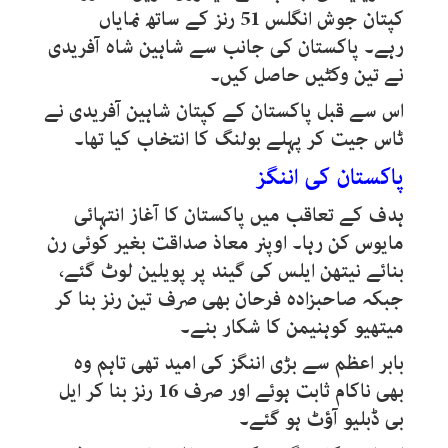
کپتان جوش انگلس 51 رنز کے ساتھ نمایاں
رہے۔ پاکستان کی جانب سے شاہین شاہ آفریدی
نے تین وکٹیں حاصل کیں۔
اس سے قبل پاکستان کے کپتان شاہین آفریدی نے
ٹاس جیت کر پہلے بولنگ کا انتخاب کیا تھا۔
پاکستان کی اننگز
ہدف کے تعاقب میں پاکستان کا آغاز انتہائی
مایوس کن رہا۔ اوپنر معاذ صداقت بغیر کوئی رن
بنائے نیتھن ایلس کی گیند پر پویلین لوٹ گئے،
جبکہ صاحبزادہ فرحان بھی صرف تین رنز بنا کر
میتھیو کوہنیمن کا شکار بنے۔
بابر اعظم سے بڑی اننگز کی امید تھی تاہم وہ
بھی ناکام ثابت ہوئے اور صرف 16 رنز بنا کر ایل
بی ڈبلیو آؤٹ ہو گئے۔