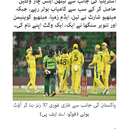
آسٹریلیا کی جانب سے نیتھن ایلس چار وکٹیں
حاصل کر کے سب سے کامیاب بولر رہے، جبکہ
میتھیو شارٹ نے تین، ایڈم زمپا، میتھیو کوہنیمن
اور تنویر سنگھا نے ایک، ایک وکٹ اپنے نام کی۔
پاکستان کی جانب سے غازی غوری 37 رنز بنا کر آؤٹ
ہوئے (فوٹو: اے ایف پی)