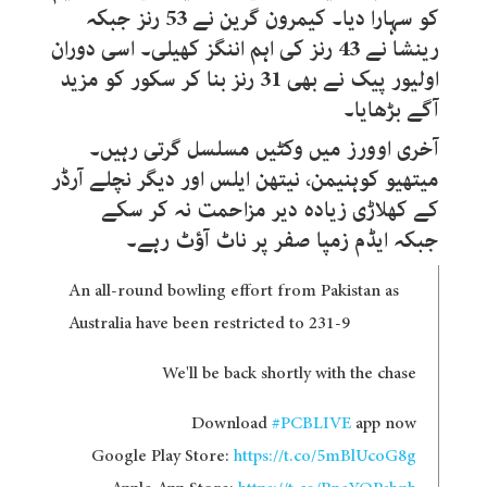
کو سہارا دیا۔ کیمرون گرین نے 53 رنز جبکہ
رینشا نے 43 رنز کی اہم اننگز کھیلی۔ اسی دوران
اولیور پیک نے بھی 31 رنز بنا کر سکور کو مزید
آگے بڑھایا۔
آخری اوورز میں وکٹیں مسلسل گرتی رہیں۔
میتھیو کوہنیمن، نیتھن ایلس اور دیگر نچلے آرڈر
کے کھلاڑی زیادہ دیر مزاحمت نہ کر سکے
جبکہ ایڈم زمپا صفر پر ناٹ آؤٹ رہے۔
An all-round bowling effort from Pakistan as
Australia have been restricted to 231-9
We'll be back shortly with the chase
Download
#PCBLIVE
app now
Google Play Store:
https://t.co/5mBlUcoG8g