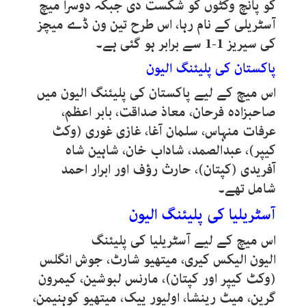
کو پانچ وکٹوں کو شکست دی جبکہ دوسرا میچ
آسٹریلی کے نام رہا، اس طرح تین ون ڈے میچز
کی سیریز 1-1 سے برابر ہو گئی ہے۔
پاکستان کی پلیئنگ الیون
اس میچ کے لیے پاکستان کی پلیئنگ الیون میں
صاحبزادہ فرحان، معاذ صداقت، بابر اعظم،
عرفات منہاس، سلمان آغا، غازی غوری (وکٹ
کیپر)، عبدالصمد، شاداب خان، شاہین شاہ
آفریدی (کپتان)، حارث رؤف اور ابرار احمد
شامل تھے۔
آسٹریلیا کی پلیئنگ الیون
اس میچ کے لیے آسٹریلیا کی پلیئنگ
الیون الیکس کیری، میتھیو شارٹ، جوش انگلس
(وکٹ کیپر اور کپتان)، مارنس لبوشین، کیمرون
گرین، میٹ رینشا، اولیور پیک، میتھیو کوہنیمن،