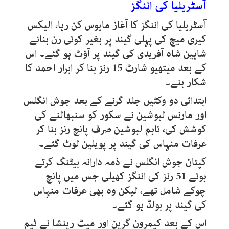
آسٹریلیا کی اننگز
آسٹریلیا کی اننگز کا آغاز مایوس کن رہا، الیکس
کیری میچ کی پہلی گیند پر بغیر کوئی رن بنائے
شاہین شاہ آفریدی کی گیند پر آؤٹ ہو گئے۔ اس
کے بعد میتھیو شارٹ 15 رنز بنا کر ابرار احمد کا
شکار بنے۔
ابتدائی دو وکٹیں جلد گرنے کے بعد جوش انگلس
اور مارنس لبوشین نے سکور کو سنبھالنے کی
کوشش کی، تاہم لبوشین صرف پانچ رنز بنا کر
عرفات منہاس کی گیند پر پویلین لوٹ گئے۔
کپتان جوش انگلس نے ذمہ دارانہ بیٹنگ کرتے
ہوئے 51 رنز کی اننگز کھیلی جس میں پانچ
چوکے شامل تھے، لیکن وہ بھی عرفات منہاس
کی گیند پر بولڈ ہو گئے۔
اس کے بعد کیمرون گرین اور میٹ رینشا نے ٹیم