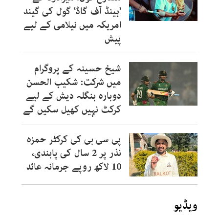
’ہینڈ آف گاڈ‘ گول کی گیند
امریکہ میں نیلامی کے لیے
پیش
شیخ حسینہ کے پروگرام
میں شرکت: شکیب الحسن
دوبارہ بنگلہ دیش کے لیے
کرکٹ نہیں کھیل سکیں گے
پی سی بی کی کرکٹر حمزہ
نذر پر 2 سال کی پابندی،
10 لاکھ روپے جرمانہ عائد
ویڈیو