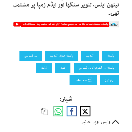
نیتھن ایلس، تنویر سنگھا اور ایڈم زمپا پر مشتمل
تھی۔
پاکستان
آسٹریلیا
پاکستان بمقابلہ آسٹریلیا
ون ڈے میچ
پاکستان اور آسٹریلیا کا ون ڈے میچ
کھیل
کرکٹ
اردو نیوز
 urdu news
شیئر:
واپس اوپر جائیں