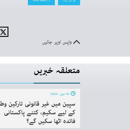
فی انس ریٹ
 urdu news
واپس اوپر جائیں
متعلقہ خبریں
03 جون ، 2026
سپین میں غیر قانونی تارکین وط
کے لیے سکیم، کتنے پاکستانی
فائدہ اٹھا سکیں گے؟