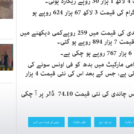
ی۔
اسی طرح 22 قیراط سونے کے 10 گرام کی قیمت 3 لاکھ 67 ہزار 624 روپے ہو
دوسری جانب بدھ کو فی تولہ چاندی کی قیمت میں 259 روپےکمی دیکھنے میں
ے ہو گئی۔
امی مارکیٹ میں بدھ کو فی اونس سونے کی
قیمت میں 86 ڈالر کمی ریکارڈ ہوئی ہے، جس کے بعد اس کی نئی قیمت 4 ہزار
اس طرح عالمی مارکیٹ میں فی اونس چاندی کی نئی قیمت 74.10 ڈالر پر آ چکی
 مارکیٹ
فی تولہ نرخ
عالمی مارکیٹ
سونے کی قیمت میں کمی