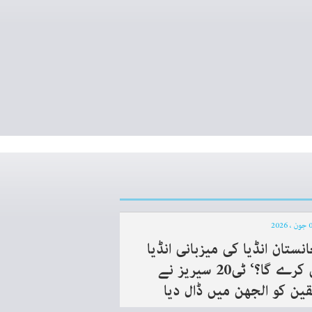
انستان انڈیا کی میزبانی انڈیا
میں کرے گا؟‘ ٹی20 سیریز نے
ین کو الجھن میں ڈال دیا