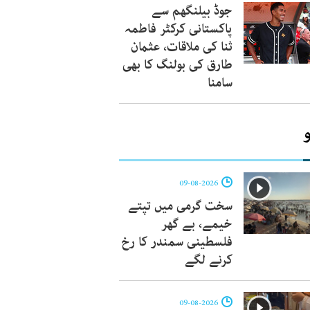
جوڈ بیلنگھم سے
پاکستانی کرکٹر فاطمہ
ثنا کی ملاقات، عثمان
طارق کی بولنگ کا بھی
سامنا
09-08-2026
سخت گرمی میں تپتے
خیمے، بے گھر
فلسطینی سمندر کا رخ
کرنے لگے
09-08-2026