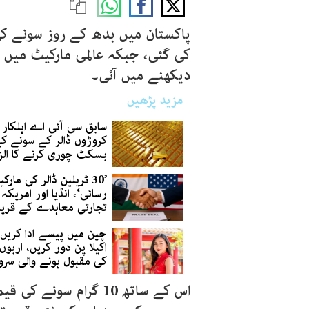
کی گئی، جبکہ عالمی مارکیٹ میں
دیکھنے میں آئی۔
مزید پڑھیں
سابق سی آئی اے اہلکار 
کروڑوں ڈالر کے سونے ک
بسکٹ چوری کرنے کا الزا
’30 ٹریلین ڈالر کی مار
رسائی‘، انڈیا اور امریکہ
تجارتی معاہدے کے قری
چین میں پیسے ادا کریں 
اکیلا پن دور کریں، اربوں 
کی مقبول ہونے والی سرو