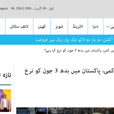
اتوار ، 09 اگست ، 2026
|
August 09, 2026
ٰ
دنیا
#ٹرینڈ
شوبز
کھیل
لائف سٹائل
م
 آکشن، دو باز دو لاکھ ایک ہزار ریال میں فروخت
ستان میں بدھ 3 جون کو نرخ کیا رہے؟
سونے کی فی تولہ قیمت میں کمی، پاکستان میں بدھ 3 جون کو نرخ
تازہ 