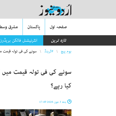
صفحہ اول
پاکستان
مشرق وسطی
تازہ ترین
انٹرنیشنل فالکن بریڈرز
You are here
ہوم پیچ
#ٹرینڈ
سونے کی فی تولہ قیمت میں کمی، پاک
کیا رہے؟
بدھ 3 جون 2026 17:49