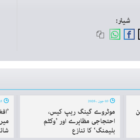
شیئر:
03 جون ، 2026
03 جون ، 2026
ن
موٹروے گینگ ریپ کیس،
’افغ
احتجاجی مظاہرے اور ’وکٹم
بلیمنگ‘ کا تنازع
شائق