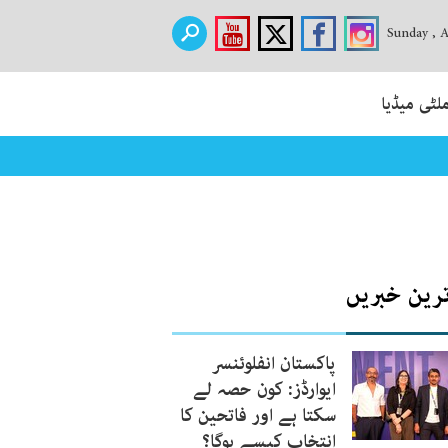
Sunday , 
لٹی میڈیا
ترین خبریں
پاکستان انفلوئنسر
ایوارڈز: کون حصہ لے
سکتا ہے اور فاتحین کا
انتخاب کیسے ہوگا؟