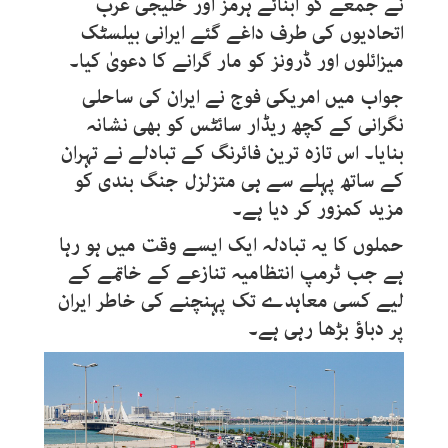
نے جمعے کو آبنائے ہرمز اور خلیجی عرب
اتحادیوں کی طرف داغے گئے ایرانی بیلسٹک
میزائلوں اور ڈرونز کو مار گرانے کا دعویٰ کیا۔
جواب میں امریکی فوج نے ایران کی ساحلی
نگرانی کے کچھ ریڈار سائٹس کو بھی نشانہ
بنایا۔ اس تازہ ترین فائرنگ کے تبادلے نے تہران
کے ساتھ پہلے سے ہی متزلزل جنگ بندی کو
مزید کمزور کر دیا ہے۔
حملوں کا یہ تبادلہ ایک ایسے وقت میں ہو رہا
ہے جب ٹرمپ انتظامیہ تنازعے کے خاتمے کے
لیے کسی معاہدے تک پہنچنے کی خاطر ایران
پر دباؤ بڑھا رہی ہے۔