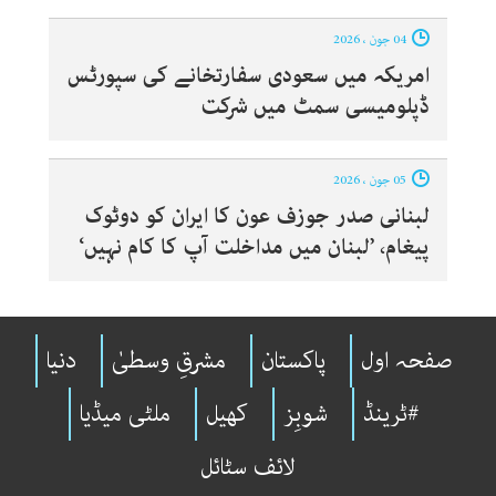
04 جون ، 2026
امریکہ میں سعودی سفارتخانے کی سپورٹس
ڈپلومیسی سمٹ میں شرکت
05 جون ، 2026
لبنانی صدر جوزف عون کا ایران کو دوٹوک
پیغام، ’لبنان میں مداخلت آپ کا کام نہیں‘
صفحہ اول
پاکستان
مشرقِ وسطیٰ
دنیا
#ٹرینڈ
شوبِز
کھیل
ملٹی میڈیا
لائف سٹائل