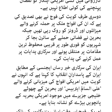
کارروائی میں کسی امریکی اہلکار کو نقصان
پہنچنے کی کوئی اطلاع نہیں ہے۔
دوسری طرف کویت کی فوج نے بھی تصدیق کی
ہے کہ ان کی افواج ملک پر حملہ کرنے والے
میزائلوں اور ڈرونز کو روک رہی تھیں جبکہ
بحرین نے فضائی حملے کے سائرن بجا کر
شہریوں کو فوری طور پر قریبی محفوظ ترین
مقامات پر منتقل ہونے اور سرکاری ہدایات پر
عمل کرنے کی ہدایت کی۔
ایران کی سرکاری خبر رساں ایجنسی کے مطابق
ایران کے پاسدارانِ انقلاب کا کہنا ہے کہ انہوں نے
کویت میں امریکی افواج کی میزبانی کرنے والے
’علی السالم ایئربیس‘ اور بحرین کے چھوٹے
خلیجی جزیرے میں موجود امریکی بحریہ کے
پانچویں بیڑے کو نشانہ بنایا ہے۔
امریکی فوج اس وقت ایرانی بندرگاہوں کی ناکہ