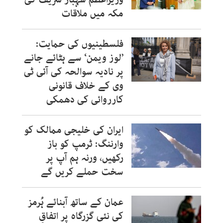
مکہ میں ملاقات
فلسطینیوں کی حمایت:
’لوز ویمن‘ سے ہٹائے جانے
پر نادیہ سوالحہ کی آئی ٹی
وی کے خلاف قانونی
کارروائی کی دھمکی
ایران کی خلیجی ممالک کو
وارننگ: ٹرمپ کو باز
رکھیں، ورنہ ہم آپ پر
سخت حملے کریں گے
عمان کے ساتھ آبنائے ہُرمز
کی نئی گزرگاہ پر اتفاقِ