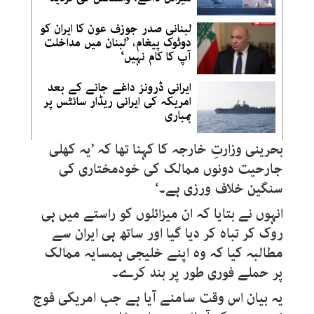
لبنانی صدر جوزف عون کا ایران کو
دوٹوک پیغام، ’لبنان میں مداخلت
آپ کا کام نہیں‘
ایرانی ڈرونز داغے جانے کے بعد
امریکہ کی ایرانی ریڈار سائٹس پر
بمباری
بحرینی وزارتِ خارجہ کا کہنا تھا کہ ’یہ کھلی
جارحیت دونوں ممالک کی خودمختاری کی
سنگین خلاف ورزی ہے۔‘
انہوں نے بتایا کہ ان میزائلوں کو راستے میں ہی
روک کر تباہ کر دیا گیا اور ساتھ ہی ایران سے
مطالبہ کیا کہ وہ اپنے خلیجی ہمسایہ ممالک
پر حملے فوری طور پر بند کرے۔
یہ بیان اس وقت سامنے آیا ہے جب امریکی فوج