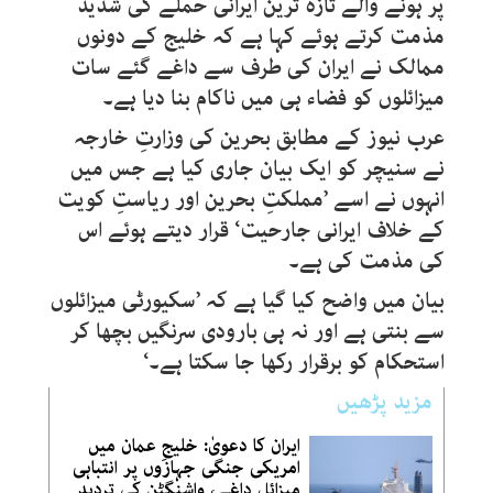
پر ہونے والے تازہ ترین ایرانی حملے کی شدید
مذمت کرتے ہوئے کہا ہے کہ خلیج کے دونوں
ممالک نے ایران کی طرف سے داغے گئے سات
میزائلوں کو فضاء ہی میں ناکام بنا دیا ہے۔
عرب نیوز کے مطابق بحرین کی وزارتِ خارجہ
نے سنیچر کو ایک بیان جاری کیا ہے جس میں
انہوں نے اسے ’مملکتِ بحرین اور ریاستِ کویت
کے خلاف ایرانی جارحیت‘ قرار دیتے ہوئے اس
کی مذمت کی ہے۔
بیان میں واضح کیا گیا ہے کہ ’سکیورٹی میزائلوں
سے بنتی ہے اور نہ ہی بارودی سرنگیں بچھا کر
استحکام کو برقرار رکھا جا سکتا ہے۔‘
مزید پڑھیں
ایران کا دعویٰ: خلیجِ عمان میں
امریکی جنگی جہازوں پر انتباہی
میزائل داغے، واشنگٹن کی تردید