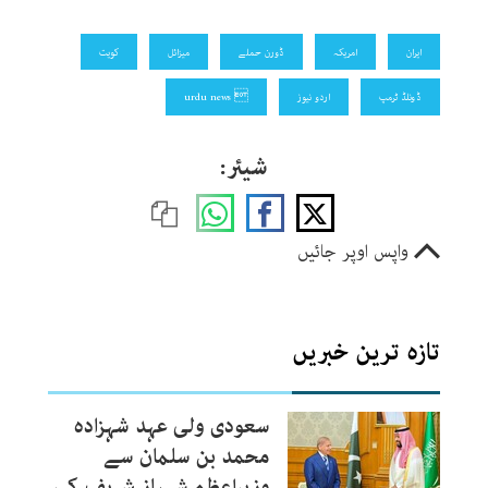
ایران
امریکہ
ڈورن حملے
میزائل
کویت
ڈونلڈ ٹرمپ
اردو نیوز
 urdu news
شیئر:
واپس اوپر جائیں
تازہ ترین خبریں
سعودی ولی عہد شہزادہ
محمد بن سلمان سے
وزیراعظم شہباز شریف کی