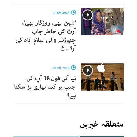
07-08-2026
’شوق بھی، روزگار بھی‘،
آرٹ کی خاطر جاب
چھوڑنے والی اسلام آباد کی
آرٹسٹ
06-08-2026
نیا آئی فون 18 آپ کی
جیب پر کتنا بھاری پڑ سکتا
ہے؟
متعلقہ خبریں