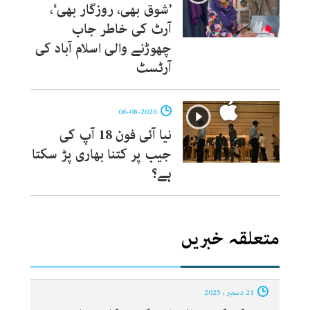
’شوق بھی، روزگار بھی‘،
آرٹ کی خاطر جاب
چھوڑنے والی اسلام آباد کی
آرٹسٹ
06-08-2026
نیا آئی فون 18 آپ کی
جیب پر کتنا بھاری پڑ سکتا
ہے؟
متعلقہ خبریں
21 دسمبر ، 2025