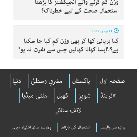
وزن کم کرنے والے انجیکشنز کا بڑھتا
استعمال صحت کے لیے خطرناک؟
11 نومبر ، 2025
کیا بریانی کھا کر بھی وزن کم کیا جا سکتا
ہے؟،’ایسا کھانا کھائیں جس سے نفرت نہ ہو‘
صفحہ اول
پاکستان
مشرقِ وسطیٰ
دنیا
#ٹرینڈ
شوبِز
کھیل
ملٹی میڈیا
لائف سٹائل
پرائیوسی پالیسی
استعمال کی شرائط
ہمارے ساتھ اشتہار دیں۔