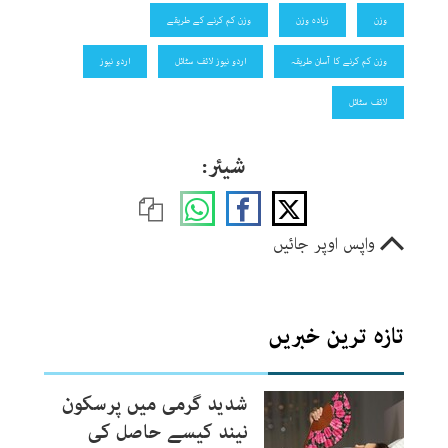
وزن
زیادہ وزن
وزن کم کرنے کے طریقے
وزن کم کرنے کا آسان طریقہ
اردو نیوز لائف سٹائل
اردو نیوز
لائف سٹائل
شیئر:
واپس اوپر جائیں
تازہ ترین خبریں
شدید گرمی میں پرسکون
نیند کیسے حاصل کی