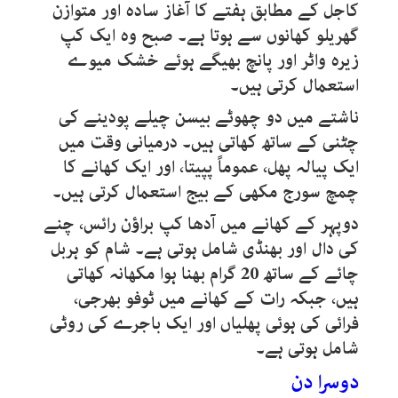
کاجل کے مطابق ہفتے کا آغاز سادہ اور متوازن
گھریلو کھانوں سے ہوتا ہے۔ صبح وہ ایک کپ
زیرہ واٹر اور پانچ بھیگے ہوئے خشک میوے
استعمال کرتی ہیں۔
ناشتے میں دو چھوٹے بیسن چیلے پودینے کی
چٹنی کے ساتھ کھاتی ہیں۔ درمیانی وقت میں
ایک پیالہ پھل، عموماً پپیتا، اور ایک کھانے کا
چمچ سورج مکھی کے بیج استعمال کرتی ہیں۔
دوپہر کے کھانے میں آدھا کپ براؤن رائس، چنے
کی دال اور بھنڈی شامل ہوتی ہے۔ شام کو ہربل
چائے کے ساتھ 20 گرام بھنا ہوا مکھانہ کھاتی
ہیں، جبکہ رات کے کھانے میں ٹوفو بھرجی،
فرائی کی ہوئی پھلیاں اور ایک باجرے کی روٹی
شامل ہوتی ہے۔
دوسرا دن