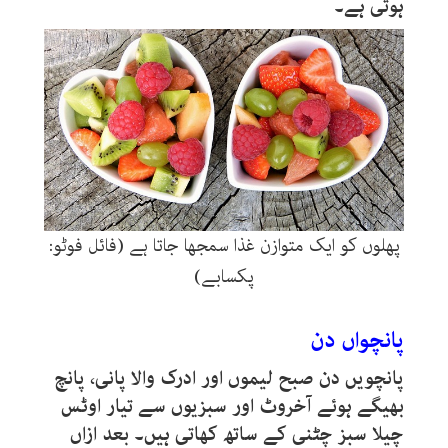
ہوتی ہے۔
پھلوں کو ایک متوازن غذا سمجھا جاتا ہے (فائل فوٹو:
پکسابے)
پانچواں دن
پانچویں دن صبح لیموں اور ادرک والا پانی، پانچ
بھیگے ہوئے آخروٹ اور سبزیوں سے تیار اوٹس
چیلا سبز چٹنی کے ساتھ کھاتی ہیں۔ بعد ازاں