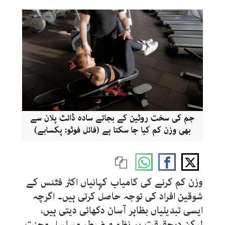
جم کی سخت روٹین کے بجائے سادہ ڈائٹ پلان سے
بھی وزن کم کیا جا سکتا ہے (فائل فوٹو: پکسابے)
وزن کم کرنے کی کامیاب کہانیاں اکثر فٹنس کے
شوقین افراد کی توجہ حاصل کرتی ہیں۔ اگرچہ
ایسی تبدیلیاں بظاہر آسان دکھائی دیتی ہیں،
لیکن درحقیقت یہ نظم و ضبط، مسلسل محنت