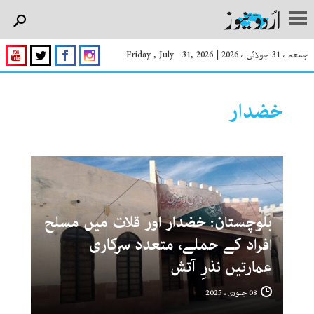
جمعہ ، 31 جولائی ، 2026
|
Friday , July 31, 2026
خضدار
بلوچستان: خضدار اور قلات میں مسلح
افراد کے حملے، متعدد سرکاری
عمارتیں نذرِ آتش
08 جنوری ، 2025