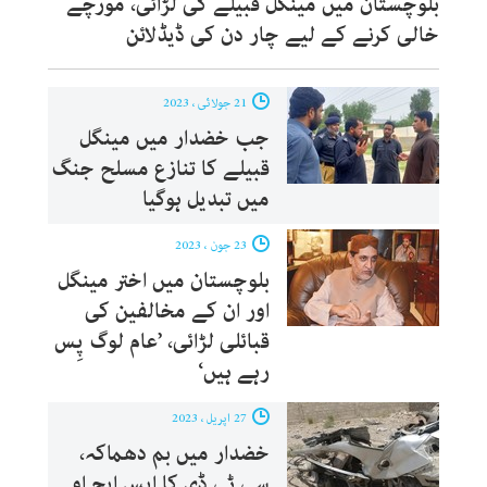
بلوچستان میں مینگل قبیلے کی لڑائی، مورچے
خالی کرنے کے لیے چار دن کی ڈیڈلائن
21 جولائی ، 2023
جب خضدار میں مینگل
قبیلے کا تنازع مسلح جنگ
میں تبدیل ہوگیا
23 جون ، 2023
بلوچستان میں اختر مینگل
اور ان کے مخالفین کی
قبائلی لڑائی، ’عام لوگ پِس
رہے ہیں‘
27 اپریل ، 2023
خضدار میں بم دھماکہ،
سی ٹی ڈی کا ایس ایچ او