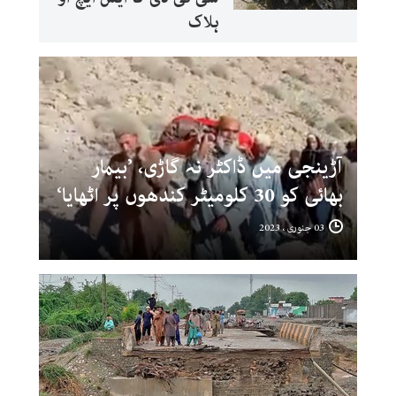
ہلاک
آڑینجی میں ڈاکٹر نہ گاڑی، ’بیمار
بھائی کو 30 کلومیٹر کندھوں پر اٹھایا‘
03 جنوری ، 2023