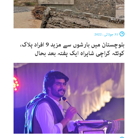
31 جولائی ، 2022
بلوچستان میں بارشوں سے مزید 9 افراد ہلاک،
کوئٹہ کراچی شاہراہ ایک ہفتہ بعد بحال