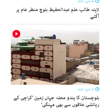
30 مارچ ، 2022
لاپتہ طالب علم عبدالحفیظ بلوچ منظر عام پر
آگئے
13 مارچ ، 2022
بلوچستان کا ہندو محلہ جہاں زمین ’کراچی کے
رہائشی علاقوں سے بھی مہنگی‘