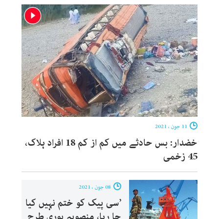
11 جون ، 2021
خضدار: بس حادثے میں کم از کم 18 افراد ہلاک،
45 زخمی
08 جون ، 2021
’سی پیک کو ختم نہیں کیا
جا رہا، منصوبہ پوری طرح