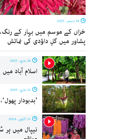
18 دسمبر ، 2025
خزاں کے موسم میں بہار کے رنگ،
پشاور میں گلِ داؤدی کی نمائش
28 مارچ ، 2025
اسلام آباد میں
21 مارچ ، 2025
’بدبودار پھول‘،
31 اکتوبر ، 2024
نیپال میں ہر س
مواقع