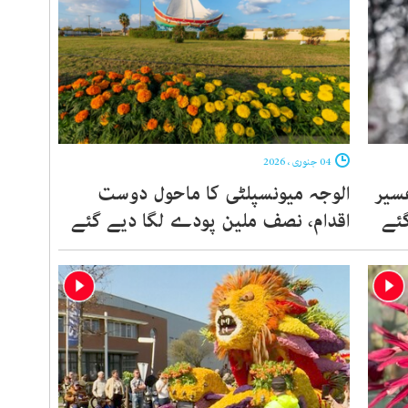
04 جنوری ، 2026
عسیر
الوجہ میونسپلٹی کا ماحول دوست
گئے
اقدام، نصف ملین پودے لگا دیے گئے