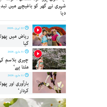
شہری نے گھر کو باغیچے میں تبدی
دیا
22 اپریل ، 2026
ریاض میں پھولوں
گیا
31 مارچ ، 2026
چیری بلاسم کی 
ملتا ہے‘
11 مارچ ، 2026
بارآوری اور پھ
کردار‘