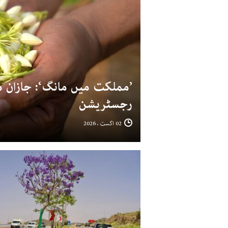
’مملکت میں مانگ‘: جازان می
رجسٹریشن
02 اگست ، 2026