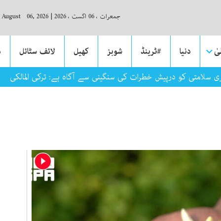
جمعرات ، 06 اگست ، 2026
|
, August 06, 2026
ٰ
دنیا
#ٹرینڈ
شوبز
کھیل
لائف سٹائل
م
حری سلامتی کو درپیش خطرات کی سنگینی سے آگاہ ہے: ترکی المالکی