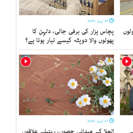
30 اپریل ، 2026
لوں
پچاس ہزار کی برفی جالی، دلہن کا
پھولوں والا دوپٹہ کیسے تیار ہوتا ہے؟
23 اپریل ، 2026
ے
العلا کے میدانی حصوں، ریتیلے علاقوں