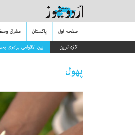
صفحہ اول
پاکستان
مشرق وسطی
تازہ ترین
بین الاقوامی برادری ب
پھول