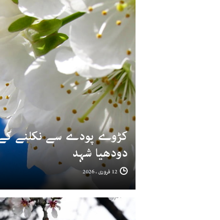
کڑوے پودے سے نکلنے کے با
دودھیا شہد
12 فروری ، 2026