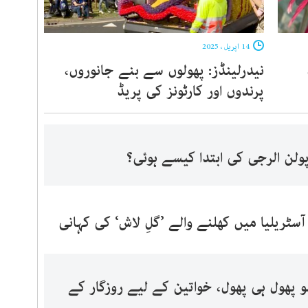
14 اپریل ، 2025
نیدرلینڈز: پھولوں سے بنے جانوروں،
پرندوں اور کارٹونز کی پریڈ
 پولن الرجی کی ابتدا کیسے ہوئی؟
 آسٹریلیا میں کھلنے والے ’گلِ لاش‘ کی کہانی
ُو پھول ہی پھول، خواتین کے لیے روزگار کے