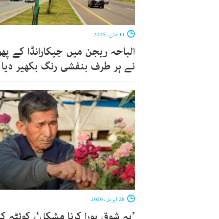
11 مئی ، 2026
الباحہ ریجن میں جیکارانڈا کے پھو
نے ہر طرف بنفشی رنگ بکھیر دیا
28 اپریل ، 2026
’یہ شوق پورا کرنا مشکل‘، کوئٹہ ک