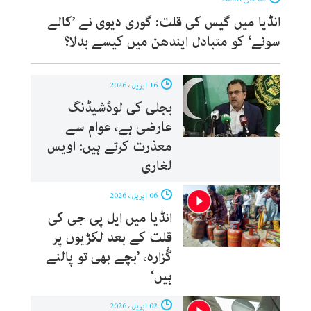
انڈیا میں گیس کی قلت: گوری دیوی نے ’کالے
سونے‘ کو متبادل ایندھن میں کیسے بدلا؟
16 اپریل ، 2026
بجلی کی لوڈشیڈنگ
عارضی ہے، عوام سے
معذرت کرتے ہیں: اویس
لغاری
06 اپریل ، 2026
انڈیا میں ایل پی جی کی
قلت کے بعد لکڑیوں پر
گُزارہ، ’بچے بھی تو پالنے
ہیں‘
02 اپریل ، 2026