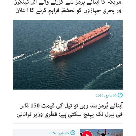
امریکہ کا آبنائے ہُرمز سے گزرنے والے آئل ٹینکرز
اور بحری جہازوں کو تحفظ فراہم کرنے کا ا علان
06 مارچ ، 2026
آبنائے ہُرمز بند رہی تو تیل کی قیمت 150 ڈالر
فی بیرل تک پہنچ سکتی ہے: قطری وزیر توانائی
05 مارچ ، 2026