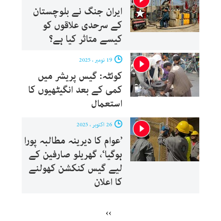
ایران جنگ نے بلوچستان
کے سرحدی علاقوں کو
کیسے متاثر کیا ہے؟
19 نومبر ، 2025
کوئٹہ: گیس پریشر میں
کمی کے بعد انگیٹھیوں کا
استعمال
26 اکتوبر ، 2025
’عوام کا دیرینہ مطالبہ پورا
ہوگیا‘، گھریلو صارفین کے
لیے گیس کنکشن کھولنے
کا اعلان
››