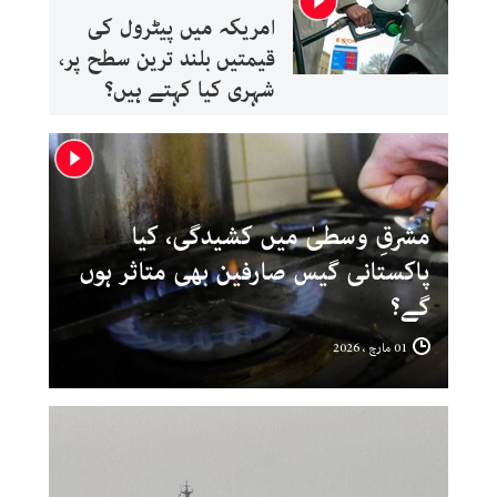
امریکہ میں پیٹرول کی
قیمتیں بلند ترین سطح پر،
شہری کیا کہتے ہیں؟
مشرقِ وسطیٰ میں کشیدگی، کیا
پاکستانی گیس صارفین بھی متاثر ہوں
گے؟
01 مارچ ، 2026