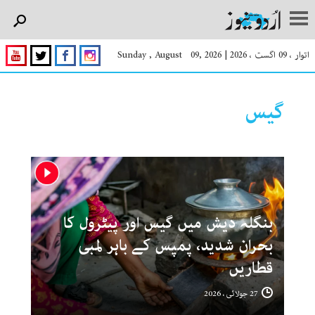
اتوار ، 09 اگست ، 2026
|
Sunday , August 09, 2026
گیس
بنگلہ دیش میں گیس اور پیٹرول کا
بحران شدید، پمپس کے باہر لمبی
قطاریں
27 جولائی ، 2026