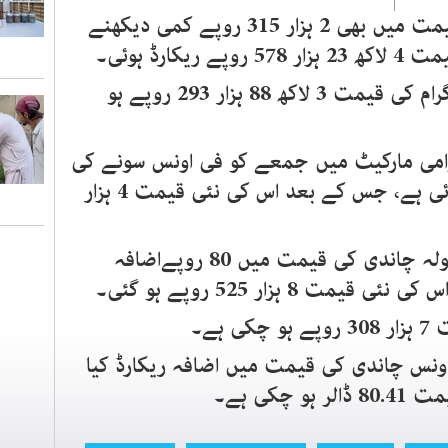
اسی کے ساتھ 10 گرام سونے کی قیمت میں بھی 2 ہزار 315 روپے کمی دیکھنے
ارڈ ہوئی۔
اسی طرح 22 قیراط سونے کے 10 گرام کی قیمت 3 لاکھ 88 ہزار 293 روپے ہو
وامی مارکیٹ میں جمعے کو فی اونس سونے کی
قیمت میں 27 ڈالر کمی ریکارڈ ہوئی ہے، جس کے بعد اس کی نئی قیمت 4 ہزار
تاہم دوسری جانب جمعے کو فی تولہ چاندی کی قیمت میں 80 روپےاضافہ
8 ہزار 525 روپے ہو گئی۔
اونس چاندی کی قیمت میں اضافہ ریکارڈ کیا
کی ہے۔