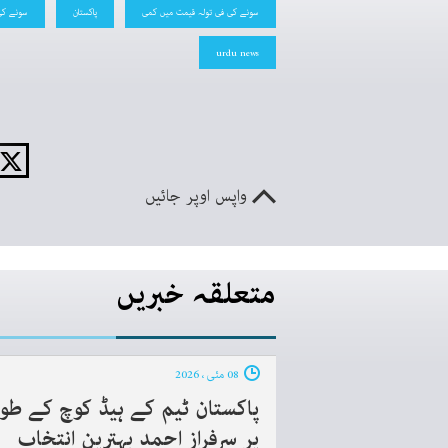
سونے کی فی تولہ قیمت میں کمی
پاکستان
سونے کی
urdu news
واپس اوپر جائیں
متعلقہ خبریں
08 مئی ، 2026
پاکستان ٹیم کے ہیڈ کوچ کے طور
پر سرفراز احمد بہترین انتخاب