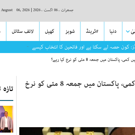
جمعرات ، 06 اگست ، 2026
|
, August 06, 2026
ٰ
دنیا
#ٹرینڈ
شوبز
کھیل
لائف سٹائل
م
رڈز: کون حصہ لے سکتا ہے اور فاتحین کا انتخاب کیسے ہوگا؟
ستان میں جمعہ 8 مئی کو نرخ کیا رہے؟
سونے کی فی تولہ قیمت میں کمی، پاکستان میں جمعہ 8 مئی کو نرخ
تازہ 