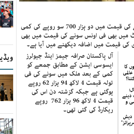
پاکستان میں جمعے کے روز سونے کی قیمت میں دو ہزار 700 سو روپے کی کمی
یٹ میں بھی فی اونس سونے کی قیمت میں بھی
 کی قیمت میں اضافہ دیکھنے میں آیا ہے۔
آل پاکستان صرافہ جیمز اینڈ جیولرز
ویڈیو
ایسوسی ایشن کے مطابق جمعے کو
ں کا
عالمی
کمی کے بعد ملک میں سونے کی فی
نا؟
تولہ قیمت 4 لاکھ 94 ہزار 62 روپے
ل:
ہوگئی ہے جبکہ گزشتہ دن اس کی
 دینے
قیمت 4 لاکھ 96 ہزار 762 روپے
سی و
ریکارڈ کی گئی تھی۔
ہ دیش
پرائز‘