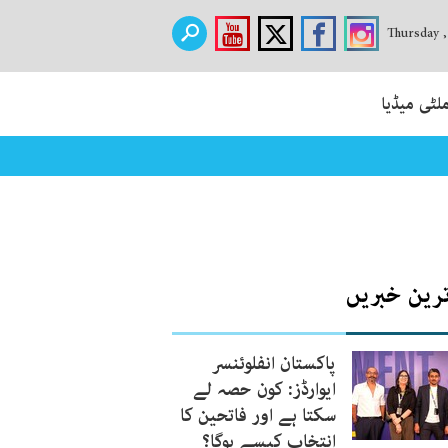
Thursday 
لٹی میڈیا
ترین خبریں
پاکستان انفلوئنسر
ایوارڈز: کون حصہ لے
سکتا ہے اور فاتحین کا
انتخاب کیسے ہوگا؟