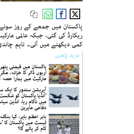
ریکارڈ کی گئی، جبکہ عالمی مارک
کمی دیکھنے میں آئی۔ تاہم چاندی
مزید پڑھیں
پاکستان میں قیمتی پتھرو
اربوں ڈالر کا خزانہ، مگر 
مارکیٹ میں ہمارا حصہ کت
آپریشن سندور کا ایک سا
’انڈیا پاکستان کو شکست
میں ناکام رہا، انڈین سیا
دفاعی ماہرین
بابر اعظم باہر، کیا بنگل
ٹیسٹ میں پاکستان کا ’سر
کام کر پائے گا؟