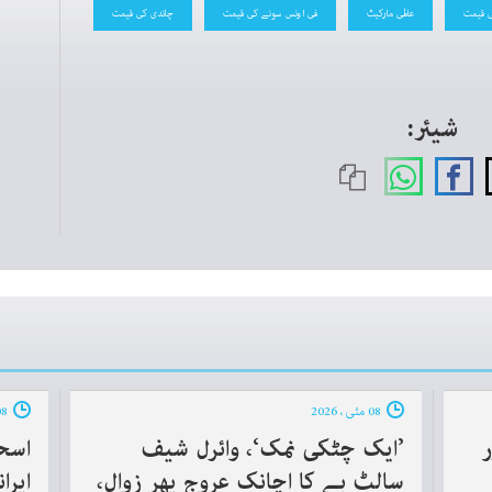
 قیمت
عالمی مارکیٹ
فی اونس سونے کی قیمت
چاندی کی قیمت
شیئر:
08 مئی ، 2026
08 مئی ، 2026
’ایک چٹکی نمک‘، وائرل شیف
سالٹ بے کا اچانک عروج پھر زوال،
ایرا