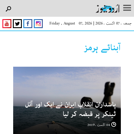
جمعہ ، 07 اگست ، 2026
|
Friday , August 07, 2026
آبنائے ہرمز
پاسداران انقلاب ایران نے ایک اور آئل
ٹینکر پر قبضہ کر لیا
04 اگست ، 2019