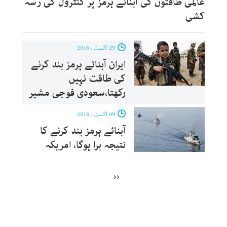
عالمی طاقتوں کی آبنائے ہرمز پر کنٹرول کی رسہ
کشی
29 اگست ، 2018
ایران آبنائے ہرمز بند کرنے
کی طاقت نہیں
رکھتا،سعودی فوجی مشیر
09 اگست ، 2018
آبنائے ہرمز بند کرنے کا
نتیجہ برا ہوگا، امریکہ
‹‹