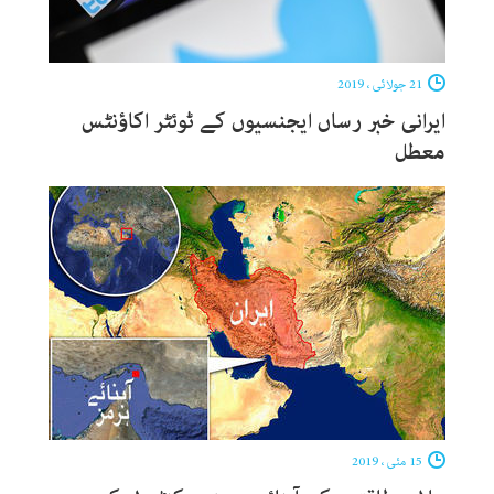
21 جولائی ، 2019
ایرانی خبر رساں ایجنسیوں کے ٹوئٹر اکاؤنٹس
معطل
15 مئی ، 2019