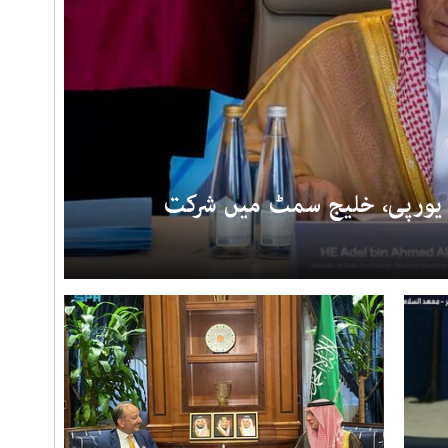
 یورپی، خلیج سمٹ میں شرکت