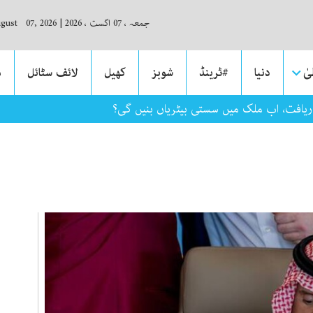
جمعہ ، 07 اگست ، 2026
|
ugust 07, 2026
ٰ
دنیا
#ٹرینڈ
شوبز
کھیل
لائف سٹائل
م
ریافت، اب ملک میں سستی بیٹریاں بنیں گی؟