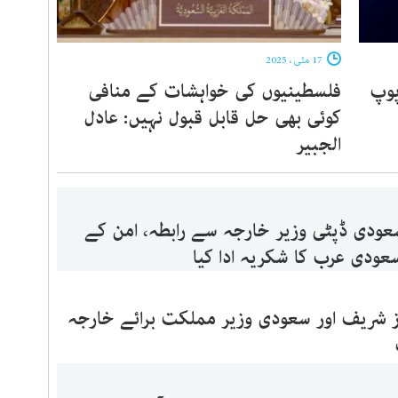
17 مئی ، 2025
پوپ
فلسطینیوں کی خواہشات کے منافی
کوئی بھی حل قابل قبول نہیں: عادل
الجبیر
سعودی ڈپٹی وزیر خارجہ سے رابطہ، امن کے
عودی عرب کا شکریہ ادا کیا
ز شریف اور سعودی وزیر مملکت برائے خارجہ