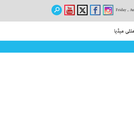
Friday , A
لٹی میڈیا