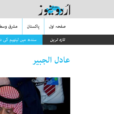
صفحہ اول
پاکستان
مشرق وسطی
تازہ ترین
سندھ میں لیتھیم کی د
عادل الجبیر