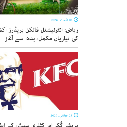
04 اگست ، 2026
ریاض: انٹرنیشنل فالکن بریڈرز آک
کی تیاریاں مکمل، بدھ سے آغاز
29 جولائی ، 2026
پریشر کُکر اور کٹلری سیٹ، کے ای