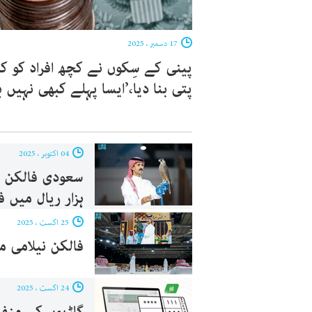
17 دسمبر ، 2025
پینی کے سِکوں نے کچھ افراد کو کر
پتی بنا دیا،’ایسا پہلے کبھی نہیں ہو
04 اکتوبر ، 2025
سعودی فالکن ک
ہزار ریال میں 
25 اگست ، 2025
فالکن نیلامی میں تین با
24 اگست ، 2025
گاڑیوں کی منفرد