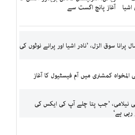
اشیا
آغاز پانچ اگست سے
ض کا 120 سال پرانا سوق الزل، ’نادر اشیا اور پرانے نوٹوں کی
المخواہ کمشنری میں آم فیسٹیول کا آغاز
کی نیلامی، ’جب پتا چلے آپ کی ایکس کی
 رہی ہے‘