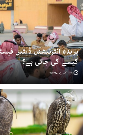
بریدہ انٹرنیشنل ڈیٹس فیسٹ
کیسے کی جاتی ہے؟
07 اگست ، 2026