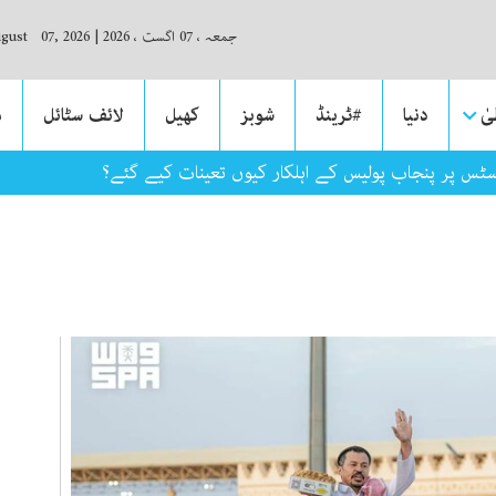
جمعہ ، 07 اگست ، 2026
|
ugust 07, 2026
ٰ
دنیا
#ٹرینڈ
شوبز
کھیل
لائف سٹائل
م
سٹس پر پنجاب پولیس کے اہلکار کیوں تعینات کیے گئے؟