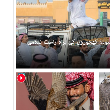
یول: کھجوروں کی براہ راست نیلامی