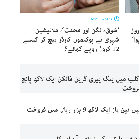
28 اکتوبر ، 2025
وڑ
’شوق، لگن اور محنت‘، ملائیشین
ا‘
شہری نے پوکیمون کارڈز بیچ کر کیسے
12 کروڑ روپے کمائے؟
لب میں ینگ پیری گرین فالکن ایک لاکھ پانچ
فروخت
ز ایک لاکھ 9 ہزار ریال میں فروخت
 نمبر پلیٹس کی نیلامی آج اور کل