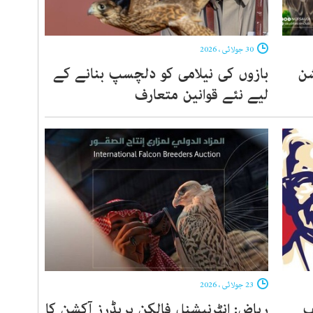
30 جولائی ، 2026
شن
بازوں کی نیلامی کو دلچسپ بنانے کے
لیے نئے قوانین متعارف
23 جولائی ، 2026
ف
ریاض: انٹرنیشنل فالکن بریڈرز آکشن کا