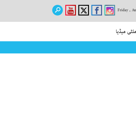
Friday , A
لٹی میڈیا