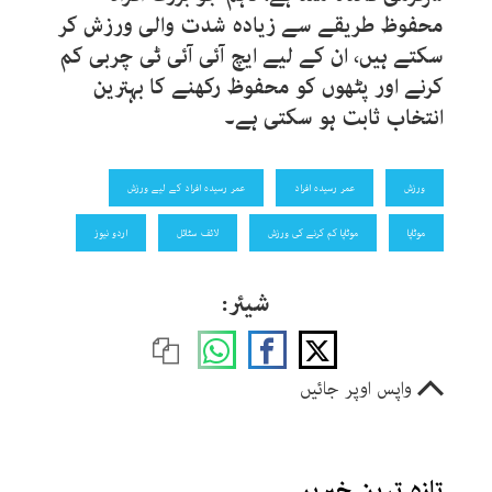
محفوظ طریقے سے زیادہ شدت والی ورزش کر
سکتے ہیں، ان کے لیے ایچ آئی آئی ٹی چربی کم
کرنے اور پٹھوں کو محفوظ رکھنے کا بہترین
انتخاب ثابت ہو سکتی ہے۔
ورزش
عمر رسیدہ افراد
عمر رسیدہ افراد کے لیے ورزش
موٹاپا
موٹاپا کم کرنے کی ورزش
لائف سٹائل
اردو نیوز
شیئر:
واپس اوپر جائیں
تازہ ترین خبریں