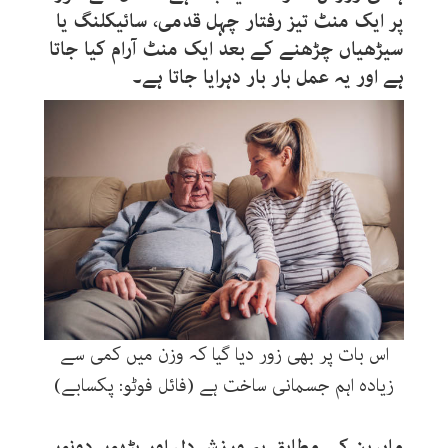
پر ایک منٹ تیز رفتار چہل قدمی، سائیکلنگ یا
سیڑھیاں چڑھنے کے بعد ایک منٹ آرام کیا جاتا
ہے اور یہ عمل بار بار دہرایا جاتا ہے۔
اس بات پر بھی زور دیا گیا کہ وزن میں کمی سے
زیادہ اہم جسمانی ساخت ہے (فائل فوٹو: پکسابے)
ماہرین کے مطابق یہ ورزش دل اور پٹھوں دونوں