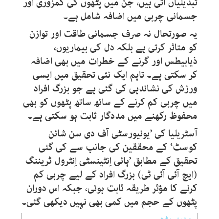
تبدیلیاں آتی ہیں، جن میں پٹھوں کی کمزوری اور
جسمانی چربی میں اضافہ شامل ہے۔
یہ صورتحال نہ صرف جسمانی طاقت اور توازن
کو متاثر کرتی ہے بلکہ دل کی بیماریوں،
ذیابیطس اور گرنے کے خطرات میں بھی اضافہ
کر سکتی ہے۔ تاہم ایک نئی تحقیق میں ایسی
ورزش کی نشاندہی کی گئی ہے جو بزرگ افراد
میں چربی کم کرنے کے ساتھ ساتھ پٹھوں کو بھی
محفوظ رکھنے میں مددگار ثابت ہو سکتی ہے۔
آسٹریلیا کی ’یونیورسٹی آف دی سن شائن
کوسٹ‘ کے محققین کی جانب سے کی گئی
تحقیق کے مطابق ’ہائی اِنٹینسٹی اِنٹرول ٹریننگ
(ایچ آئی آئی ٹی) بزرگ افراد کے لیے چربی کم
کرنے کا مؤثر طریقہ ثابت ہوئی، جبکہ اس دوران
پٹھوں کے حجم میں کمی بھی نہیں دیکھی گئی۔