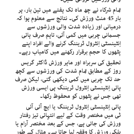
تمام شرکاء نے چھ ماہ تک ہفتے میں تین بار، ہر
بار 45 منٹ ورزش کی۔ نتائج سے معلوم ہوا کہ
درمیانی اور زیادہ شدت والی ورزشوں سے
جسمانی چربی میں کمی آئی، تاہم صرف ہائی
اِنٹینسٹی اِنٹرول ٹریننگ کرنے والے افراد اپنے
پٹھوں کا حجم برقرار رکھنے میں کامیاب رہے۔
تحقیق کی سربراہ اور ماہر ورزش ڈاکٹر گریس
روز کے مطابق تمام شدت کی ورزشوں سے کچھ
حد تک چربی میں کمی دیکھی گئی، لیکن صرف
ہائی اِنٹینسٹی اِنٹرول ٹریننگ ہی ایسی ورزش
تھی جس نے پٹھوں کو محفوظ رکھا۔
ہائی اِنٹینسٹی اِنٹرول ٹریننگ یا ایچ آئی آئی
ٹی میں مختصر وقت کے لیے انتہائی تیز رفتار
ورزش کی جاتی ہے، جس کے بعد مختصر آرام یا
ہلکی ورزش کا وقفہ لیا جاتا ہے۔ مثال کے طور