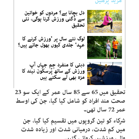
مزید پڑھیں
دل بچانا ہے؟ مردوں کو خواتین
سے دُگنی ورزش کرنا ہوگی، نئی
تحقیق
لوگ نئے سال پر ’ورزش کرنے کا
عہد‘ جلدی کیوں بھول جاتے ہیں؟
دبئی کا منفرد جِم جہاں آپ
ورزش کے ساتھ پُرسکون نیند کا
مزہ بھی لے سکتے ہیں
تحقیق میں 65 سے 85 سال عمر کے ایک سو 23
صحت مند افراد کو شامل کیا گیا، جن کی اوسط
عمر 72 سال تھی۔
شرکاء کو تین گروپوں میں تقسیم کیا گیا، جن
میں کم شدت، درمیانی شدت اور زیادہ شدت
والی ورزشیں کروائی گئیں۔