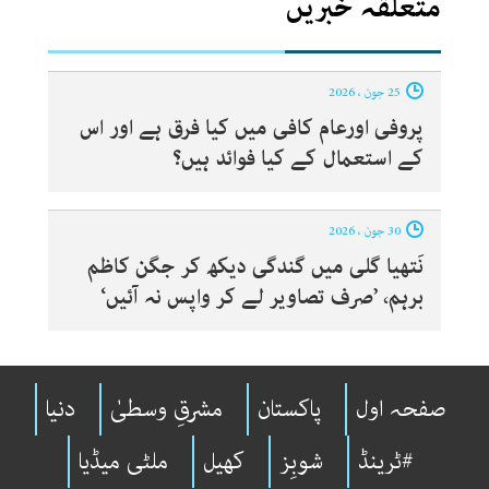
متعلقہ خبریں
25 جون ، 2026
پروفی اورعام کافی میں کیا فرق ہے اور اس
کے استعمال کے کیا فوائد ہیں؟
30 جون ، 2026
نَتھیا گلی میں گندگی دیکھ کر جگن کاظم
برہم، ’صرف تصاویر لے کر واپس نہ آئیں‘
صفحہ اول
پاکستان
مشرقِ وسطیٰ
دنیا
#ٹرینڈ
شوبِز
کھیل
ملٹی میڈیا