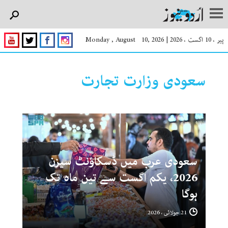
پیر ، 10 اگست ، 2026
|
Monday , August 10, 2026
سعودی وزارت تجارت
سعودی عرب میں ڈسکاؤنٹ سیزن
2026، یکم اگست سے تین ماہ تک
ہوگا
21 جولائی ، 2026