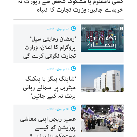
کسی نامعلوم یا مشکوک شخص سے زیورات نہ
خریدے جائیں: وزارت تجارت کا انتباہ
28 جنوری ، 2026
’رمضان رعایتی سیل‘
پروگرام کا اعلان، وزارت
تجارت نگرانی کرے گی
12 جنوری ، 2026
’شاپنگ بیگز یا پیکنگ
میٹریل پر اسمائے ربانی
پرنٹ نہ کیے جائیں‘
08 جنوری ، 2026
عسیر ریجن اپنی معاشی
پوزیشن کو کیسے
مستحکم بنا رہا ہے؟