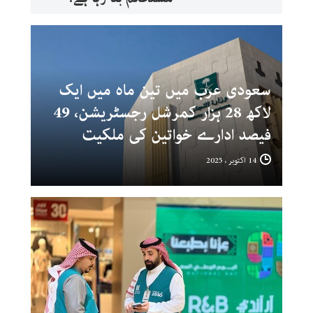
سعودی عرب میں تین ماہ میں ایک
لاکھ 28 ہزار کمرشل رجسٹریشن، 49
فیصد ادارے خواتین کی ملکیت
14 اکتوبر ، 2025