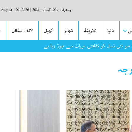
جمعرات ، 06 اگست ، 2026
|
, August 06, 2026
ٰ
دنیا
#ٹرینڈ
شوبز
کھیل
لائف سٹائل
م
 جو نئی نسل کو ثقافتی میراث سے جوڑ رہا ہے
رجہ