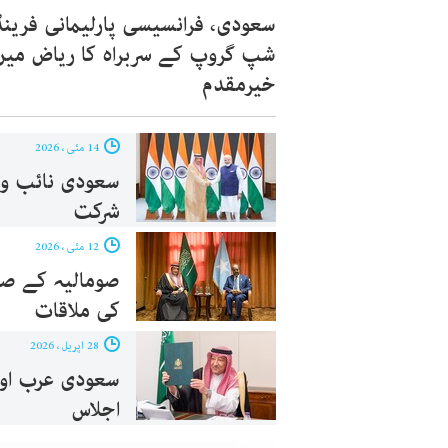
سعودی، فرانسیسی پارلیمانی فرینڈ
شپ گروپ کے سربراہ کا ریاض میں
خیرمقدم
14 مئی ، 2026
سعودی نائب وز
شرکت
12 مئی ، 2026
صومالیہ کے صد
کی ملاقات
28 اپریل ، 2026
سعودی عرب اور 
اجلاس