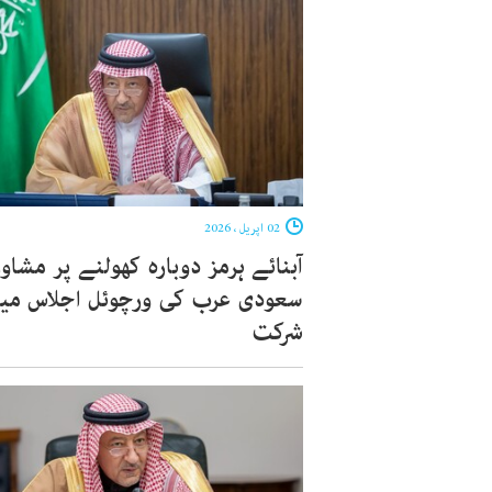
02 اپریل ، 2026
آبنائے ہرمز دوبارہ کھولنے پر مشاو
سعودی عرب کی ورچوئل اجلاس می
شرکت