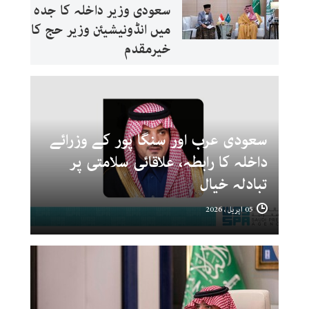
سعودی وزیر داخلہ کا جدہ
میں انڈونیشیئن وزیر حج کا
خیرمقدم
سعودی عرب اور سنگا پور کے وزرائے
داخلہ کا رابطہ، علاقائی سلامتی پر
تبادلہ خیال
05 اپریل ، 2026