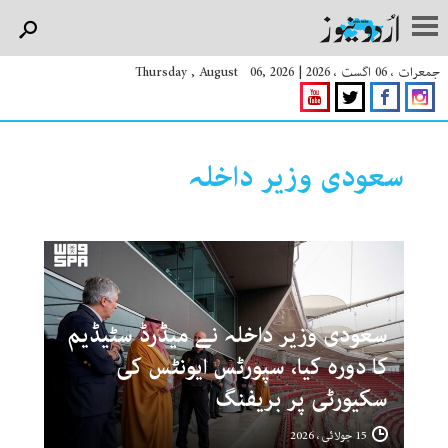
جمعرات ، 06 اگست ، 2026
|
Thursday , August 06, 2026
سعودی وزیر داخلہ
سعودی وزیر داخلہ نے میڈرڈ سٹیڈیم
کا دورہ کیا، سپورٹس ایونٹس کی
سکیورٹی پر بریفنگ
15 جولائی ، 2026