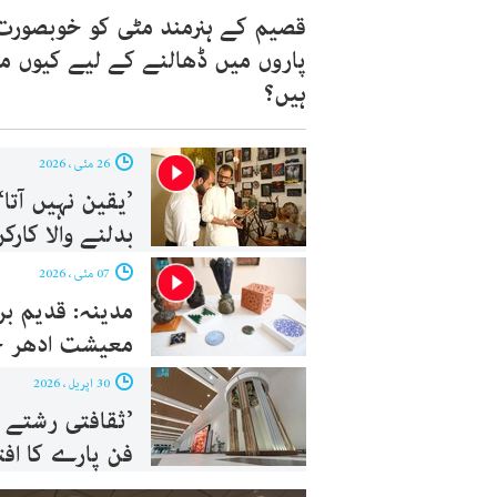
قصیم کے ہنرمند مٹی کو خوبصورت
پاروں میں ڈھالنے کے لیے کیوں م
ہیں؟
26 مئی ، 2026
’یقین نہیں آتا
بدلنے والا کارک
07 مئی ، 2026
مدینہ: قدیم بر
معیشت ادھر ج
30 اپریل ، 2026
’ثقافتی رشتے ک
فن پارے کا افت