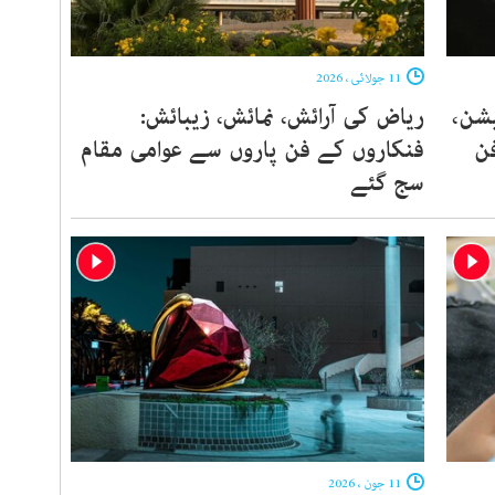
11 جولائی ، 2026
شن،
ریاض کی آرائش، نمائش، زیبائش:
دہ فن
فنکاروں کے فن پاروں سے عوامی مقام
سج گئے
11 جون ، 2026