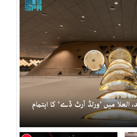
 العلا میں ’ورلڈ آرٹ ڈے‘ کا اہتمام