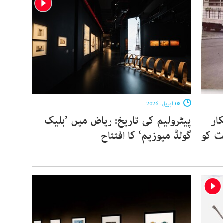
08 اپریل ، 2026
ار
پیٹرولیم کی تاریخ: ریاض میں ’بلیک
ت کو
گولڈ میوزیم‘ کا افتتاح