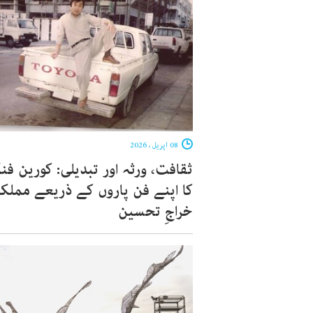
08 اپریل ، 2026
ثقافت، ورثہ اور تبدیلی: کورین فنک
کا اپنے فن پاروں کے ذریعے مملک
خراجِ تحسین