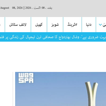
ہفتہ ، 08 اگست ، 2026
|
 August 08, 2026
ٰ
دنیا
#ٹرینڈ
شوبز
کھیل
لائف سٹائل
م
بہت ضروری ہے‘، وشال بھاردواج کا صحافی ترن تیجپال کی زندگی پر فلم ب