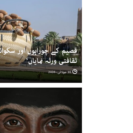
قصیم کے چوراہوں اور سکوائر
ثقافتی ورثہ نمایاں‘
16 جولائی ، 2026