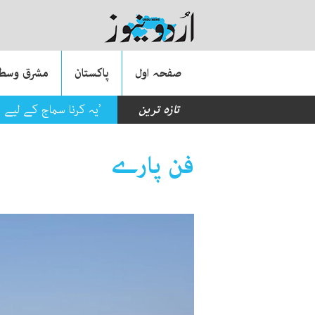
صفحہ اول
پاکستان
مشرق وسطی
تازہ ترین
’یہ کرنا سماج کے لیے 
فن پارے