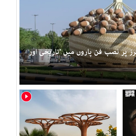
ز پر نصب فن پاروں میں ’تاریخی اور