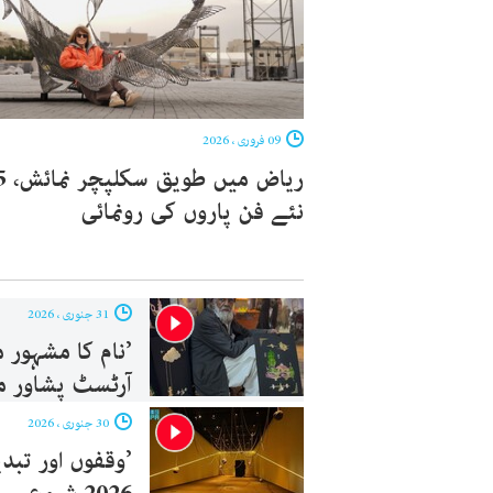
09 فروری ، 2026
ریاض میں 
نئے فن پاروں کی رونمائی
31 جنوری ، 2026
’نام کا مشہور م
آرٹسٹ پشاور م
30 جنوری ، 2026
’وقفوں اور تبد