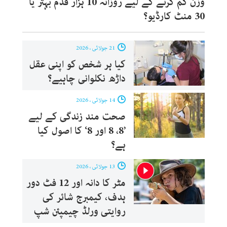
وزن کم کرنے کے لیے روزانہ 10 ہزار قدم بہتر یا
30 منٹ کارڈیو؟
21 جولائی ، 2026
کیا ہر شخص کو اپنی عقل
داڑھ نکلوانی چاہیے؟
14 جولائی ، 2026
صحت مند زندگی کے لیے
’8، 8 اور 8‘ کا اصول کیا
ہے؟
13 جولائی ، 2026
مٹر کا دانہ اور 12 فٹ دور
ہدف، کیمبرج شائر کی
روایتی ورلڈ چیمپئن شپ