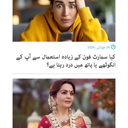
26 جولائی ، 2026
کیا سمارٹ فون کے زیادہ استعمال سے آپ کے
انگوٹھے یا ہاتھ میں درد رہتا ہے؟