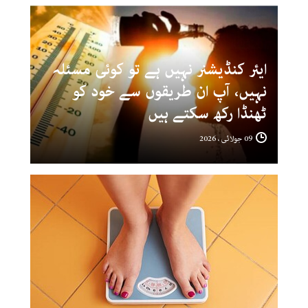
ایئر کنڈیشنر نہیں ہے تو کوئی مسئلہ
نہیں، آپ ان طریقوں سے خود کو
ٹھنڈا رکھ سکتے ہیں
09 جولائی ، 2026