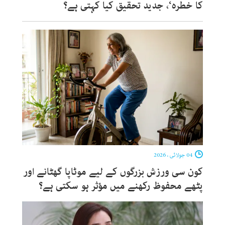
کا خطرہ‘، جدید تحقیق کیا کہتی ہے؟
04 جولائی ، 2026
کون سی ورزش بزرگوں کے لیے موٹاپا گھٹانے اور
پٹھے محفوظ رکھنے میں مؤثر ہو سکتی ہے؟