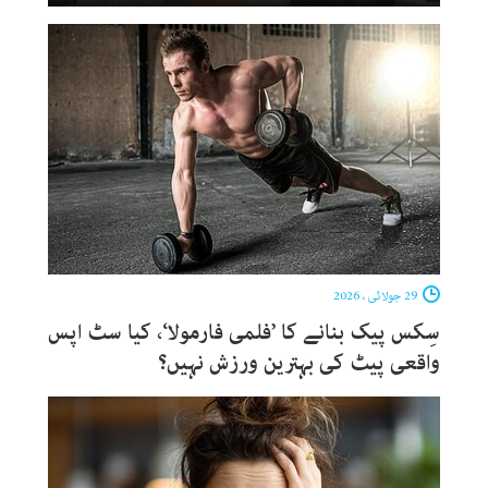
29 جولائی ، 2026
سِکس پیک بنانے کا ’فلمی فارمولا‘، کیا سٹ اپس
واقعی پیٹ کی بہترین ورزش نہیں؟